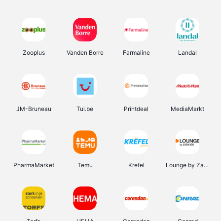
Zooplus
Vanden Borre
Farmaline
Landal
JM-Bruneau
Tui.be
Printdeal
MediaMarkt
PharmaMarket
Temu
Krefel
Lounge by Zalando