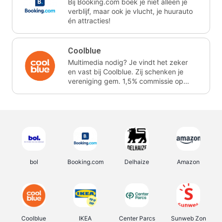
Bij Booking.com boek je niet alleen je
verblijf, maar ook je vlucht, je huurauto
én attracties!
Coolblue
Multimedia nodig? Je vindt het zeker
en vast bij Coolblue. Zij schenken je
vereniging gem. 1,5% commissie op
jouw aankoop.
bol
Booking.com
Delhaize
Amazon
Coolblue
IKEA
Center Parcs
Sunweb Zon