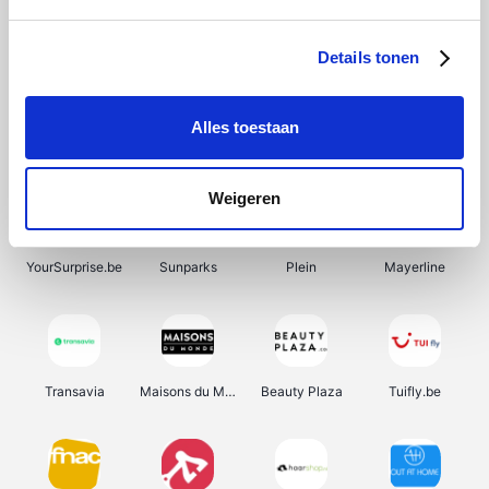
SupraBazar
Shein
Bergfreunde
Smartwatchbanden
Details tonen
Alles toestaan
Manutan
Pazzox
Wijnbeurs.be
HBM Machines
Weigeren
YourSurprise.be
Sunparks
Plein
Mayerline
Transavia
Maisons du Monde
Beauty Plaza
Tuifly.be