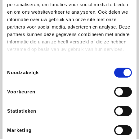
Vidaxl
Lampenlicht.be
Adidas
Hotels.com
personaliseren, om functies voor social media te bieden
en om ons websiteverkeer te analyseren. Ook delen we
informatie over uw gebruik van onze site met onze
partners voor social media, adverteren en analyse. Deze
partners kunnen deze gegevens combineren met andere
Plopsa
DectDirect
Medpets.be
All Accor
informatie die u aan ze heeft verstrekt of die ze hebben
verzameld op basis van uw gebruik van hun services.
Toestemmingsselectie
Noodzakelijk
Brussels Airlines
Wondr.Care
Wijnvoordeel.be
Disneyland Paris
Voorkeuren
ZEB
EuroGifts
Ibood
Get Your Guide
Statistieken
Marketing