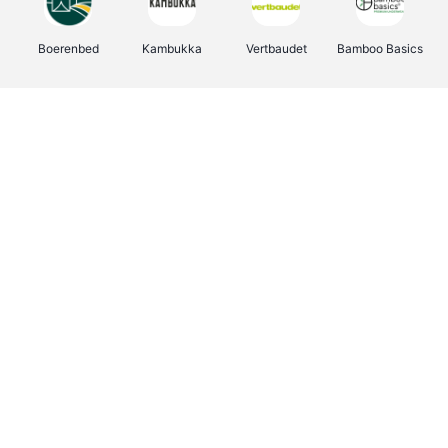
Boerenbed
Kambukka
Vertbaudet
Bamboo Basics
Viator
Deurklinkenshop
Joybuy
OTTO Office
Energie.be
Groepen.be
Name It
Shop like you Give A Damn
Expedia.be
Borgerhoff & Lamberigts
Myprotein
Albelli.be