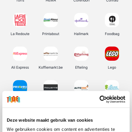
Torfs
HEMA
Corendon
Conrad
La Redoute
Printabout
Hallmark
Foodbag
Ali Express
Koffiemarkt.be
Efteling
Lego
Prijsvrij
Rowenta
Autodoc
De Online Drogist
Deze website maakt gebruik van cookies
We gebruiken cookies om content en advertenties te