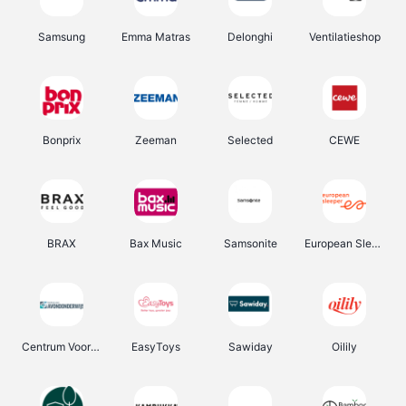
Samsung
Emma Matras
Delonghi
Ventilatieshop
Bonprix
Zeeman
Selected
CEWE
BRAX
Bax Music
Samsonite
European Sleeper
Centrum Voor Avondonderwijs
EasyToys
Sawiday
Oilily