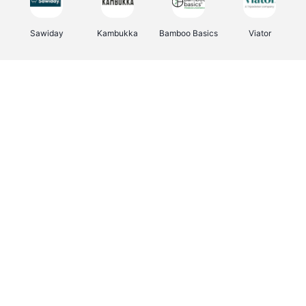
Sawiday
Kambukka
Bamboo Basics
Viator
Deurklinkenshop
Samsonite
Vertbaudet
OTTO Office
Energie.be
Joybuy
Groepen.be
Name It
Albelli.be
Borgerhoff & Lamberigts
Myprotein
JBL