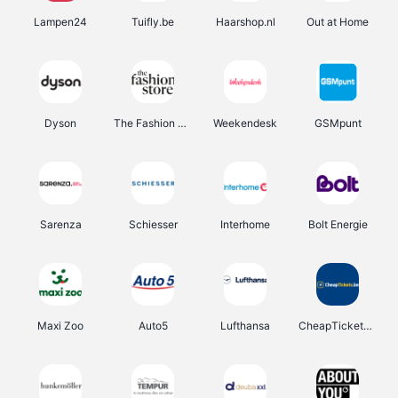
Lampen24
Tuifly.be
Haarshop.nl
Out at Home
Dyson
The Fashion Store
Weekendesk
GSMpunt
Sarenza
Schiesser
Interhome
Bolt Energie
Maxi Zoo
Auto5
Lufthansa
CheapTickets.be