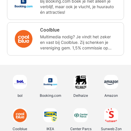
Bij Booking.com boek je niet alleen je
verblijf, maar ook je vlucht, je huurauto
én attracties!
Coolblue
Multimedia nodig? Je vindt het zeker
en vast bij Coolblue. Zij schenken je
vereniging gem. 1,5% commissie op
jouw aankoop.
bol
Booking.com
Delhaize
Amazon
Coolblue
IKEA
Center Parcs
Sunweb Zon