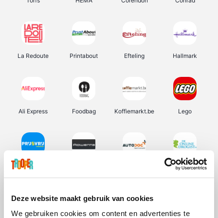
Torfs
HEMA
Corendon
Conrad
La Redoute
Printabout
Efteling
Hallmark
Ali Express
Foodbag
Koffiemarkt.be
Lego
Prijsvrij
Rowenta
Autodoc
De Online Drogist
Deze website maakt gebruik van cookies
We gebruiken cookies om content en advertenties te