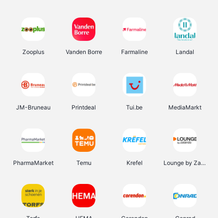
Zooplus
Vanden Borre
Farmaline
Landal
JM-Bruneau
Printdeal
Tui.be
MediaMarkt
PharmaMarket
Temu
Krefel
Lounge by Zalando