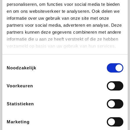
Vidaxl
Lampenlicht.be
Plopsa
Adidas
personaliseren, om functies voor social media te bieden
en om ons websiteverkeer te analyseren. Ook delen we
informatie over uw gebruik van onze site met onze
partners voor social media, adverteren en analyse. Deze
partners kunnen deze gegevens combineren met andere
Hotels.com
All Accor
Medpets.be
Brussels Airlines
informatie die u aan ze heeft verstrekt of die ze hebben
verzameld op basis van uw gebruik van hun services.
Toestemmingsselectie
Noodzakelijk
DectDirect
ZEB
Wondr.Care
Disneyland Paris
Voorkeuren
Wijnvoordeel.be
EuroGifts
Ibood
SupraBazar
Statistieken
Marketing