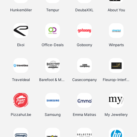
Hunkemöller
Tempur
DeubaXXL
About You
Ekoi
Office-Deals
Goboony
Winparts
Traveldeal
Barefoot & More
Casecompany
Fleurop-Interflora
Pizzahut.be
Samsung
Emma Matras
My Jewellery