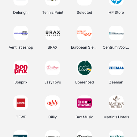
Delonghi
Tennis Point
Selected
HP Store
Ventilatieshop
BRAX
European Sleeper
Centrum Voor Avondonderwijs
Bonprix
EasyToys
Boerenbed
Zeeman
CEWE
Oilily
Bax Music
Martin's Hotels