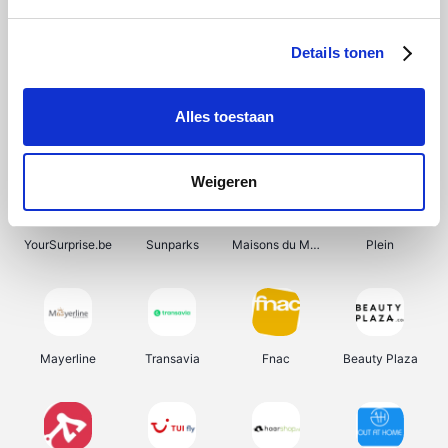
Shein
Bergfreunde
Pazzox
Smartwatchbanden
Details tonen
Alles toestaan
Manutan
Get Your Guide
Wijnbeurs.be
HBM Machines
Weigeren
YourSurprise.be
Sunparks
Maisons du Monde
Plein
Mayerline
Transavia
Fnac
Beauty Plaza