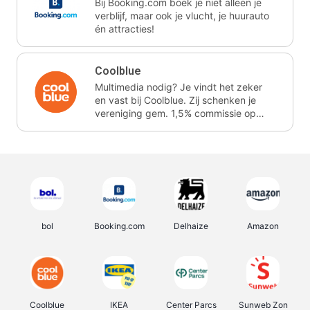
Bij Booking.com boek je niet alleen je
verblijf, maar ook je vlucht, je huurauto
én attracties!
Coolblue
Multimedia nodig? Je vindt het zeker
en vast bij Coolblue. Zij schenken je
vereniging gem. 1,5% commissie op
jouw aankoop.
bol
Booking.com
Delhaize
Amazon
Coolblue
IKEA
Center Parcs
Sunweb Zon