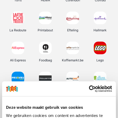
Torfs
HEMA
Corendon
Conrad
La Redoute
Printabout
Efteling
Hallmark
Ali Express
Foodbag
Koffiemarkt.be
Lego
Prijsvrij
Rowenta
Autodoc
De Online Drogist
Deze website maakt gebruik van cookies
We gebruiken cookies om content en advertenties te