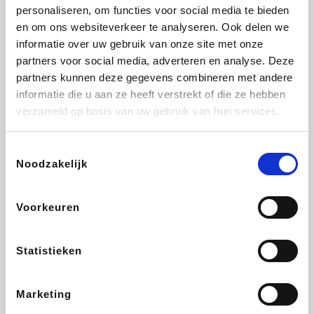
Vidaxl
Lampenlicht.be
Plopsa
Adidas
personaliseren, om functies voor social media te bieden
en om ons websiteverkeer te analyseren. Ook delen we
informatie over uw gebruik van onze site met onze
partners voor social media, adverteren en analyse. Deze
partners kunnen deze gegevens combineren met andere
Hotels.com
All Accor
Medpets.be
Brussels Airlines
informatie die u aan ze heeft verstrekt of die ze hebben
verzameld op basis van uw gebruik van hun services.
Toestemmingsselectie
Noodzakelijk
DectDirect
ZEB
Wondr.Care
Disneyland Paris
Voorkeuren
Wijnvoordeel.be
EuroGifts
Ibood
SupraBazar
Statistieken
Marketing