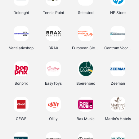
Delonghi
Tennis Point
Selected
HP Store
Ventilatieshop
BRAX
European Sleeper
Centrum Voor Avondonderwijs
Bonprix
EasyToys
Boerenbed
Zeeman
CEWE
Oilily
Bax Music
Martin's Hotels