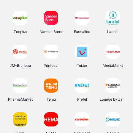
Zooplus
Vanden Borre
Farmaline
Landal
JM-Bruneau
Printdeal
Tui.be
MediaMarkt
PharmaMarket
Temu
Krefel
Lounge by Zalando