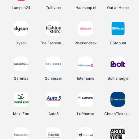
Lampen24
Tuifly.be
Haarshop.nl
Out at Home
Dyson
The Fashion Store
Weekendesk
GSMpunt
Sarenza
Schiesser
Interhome
Bolt Energie
Maxi Zoo
Auto5
Lufthansa
CheapTickets.be