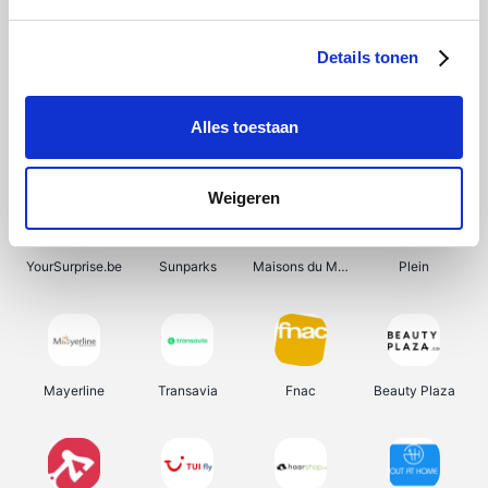
Shein
Bergfreunde
Pazzox
Smartwatchbanden
Details tonen
Alles toestaan
Manutan
Get Your Guide
Wijnbeurs.be
HBM Machines
Weigeren
YourSurprise.be
Sunparks
Maisons du Monde
Plein
Mayerline
Transavia
Fnac
Beauty Plaza