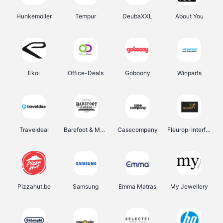
Hunkemöller
Tempur
DeubaXXL
About You
Ekoi
Office-Deals
Goboony
Winparts
Traveldeal
Barefoot & More
Casecompany
Fleurop-Interflora
Pizzahut.be
Samsung
Emma Matras
My Jewellery