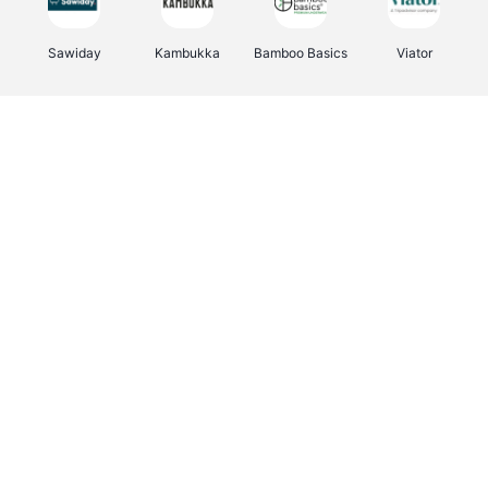
Sawiday
Kambukka
Bamboo Basics
Viator
Deurklinkenshop
Samsonite
Vertbaudet
OTTO Office
Energie.be
Joybuy
Groepen.be
Name It
Albelli.be
Borgerhoff & Lamberigts
Myprotein
JBL