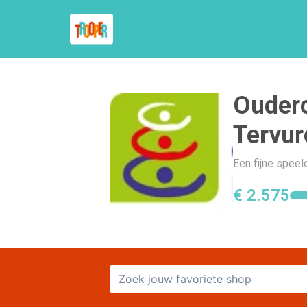
Ouderc
Tervur
Een fijne spee
€ 2.575