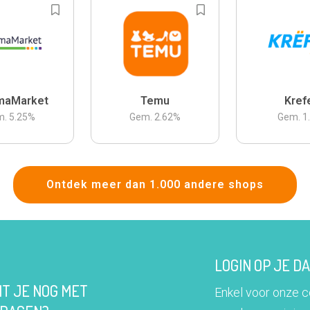
maMarket
Temu
Kref
m.
5.25
%
Gem.
2.62
%
Gem.
1
Ontdek meer dan 1.000 andere shops
LOGIN OP JE 
IT JE NOG MET
Enkel voor onze 