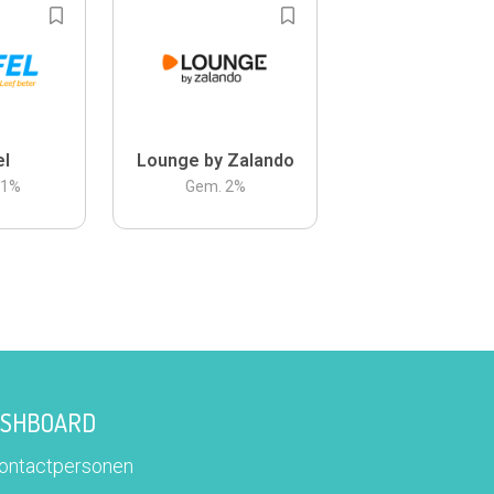
el
Lounge by Zalando
.1
%
Gem.
2
%
DASHBOARD
contactpersonen