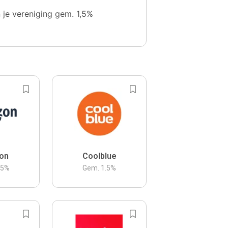
n je vereniging gem. 1,5%
on
Coolblue
.5
%
Gem.
1.5
%