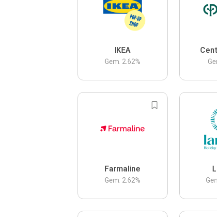
IKEA
Cent
Gem.
2.62
%
Ge
Farmaline
L
Gem.
2.62
%
Ge