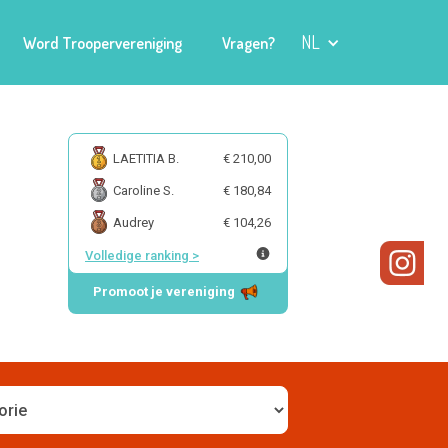
NL
Word Troopervereniging
Vragen?
LAETITIA B.
€ 210,00
Caroline S.
€ 180,84
Audrey
€ 104,26
Volledige ranking
>
Promoot je vereniging