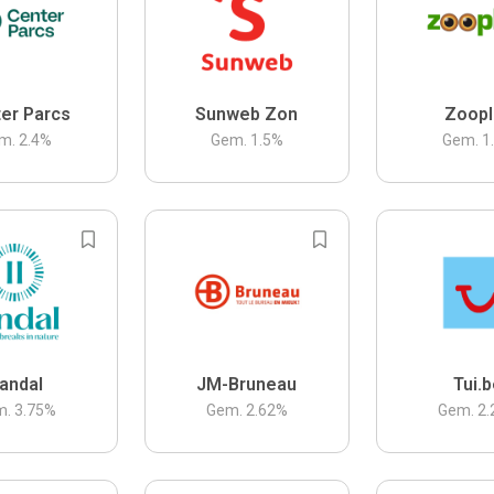
er Parcs
Sunweb Zon
Zoopl
m.
2.4
%
Gem.
1.5
%
Gem.
1
andal
JM-Bruneau
Tui.
m.
3.75
%
Gem.
2.62
%
Gem.
2.