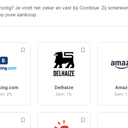
nodig? Je vindt het zeker en vast bij Coolblue. Zij schenke
op jouw aankoop.
king.com
Delhaize
Amaz
em.
2
%
Gem.
1
%
Gem.
1