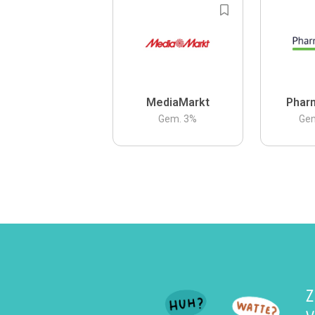
MediaMarkt
Phar
Gem.
3
%
Ge
Z