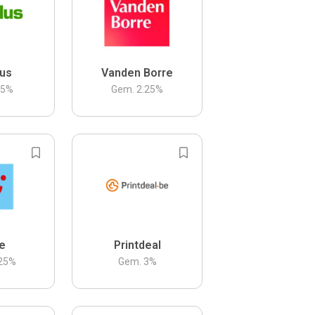
us
Vanden Borre
.5
%
Gem.
2.25
%
be
Printdeal
25
%
Gem.
3
%