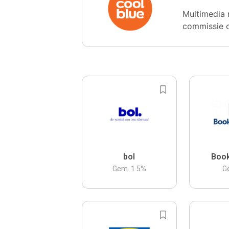
Multimedia 
commissie 
bol
Boo
Gem.
1.5
%
G