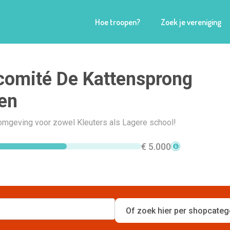
Hoe troopen?
Zoek je vereniging
omité De Kattensprong
en
lomgeving voor zowel Kleuters als Lagere school!
€ 5.000