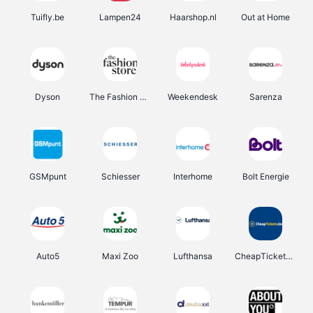
Tuifly.be
Lampen24
Haarshop.nl
Out at Home
Dyson
The Fashion Store
Weekendesk
Sarenza
GSMpunt
Schiesser
Interhome
Bolt Energie
Auto5
Maxi Zoo
Lufthansa
CheapTickets.be