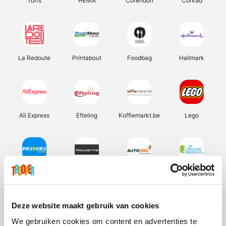
Torfs
HEMA
Corendon
Conrad
La Redoute
Printabout
Foodbag
Hallmark
Ali Express
Efteling
Koffiemarkt.be
Lego
Prijsvrij
Rowenta
Autodoc
De Online Drogist
Deze website maakt gebruik van cookies
We gebruiken cookies om content en advertenties te