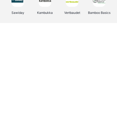
Sawiday
Kambukka
Vertbaudet
Bamboo Basics
Viator
Deurklinkenshop
Samsonite
OTTO Office
Energie.be
Groepen.be
Name It
Albelli.be
Joybuy
Borgerhoff & Lamberigts
Myprotein
JBL