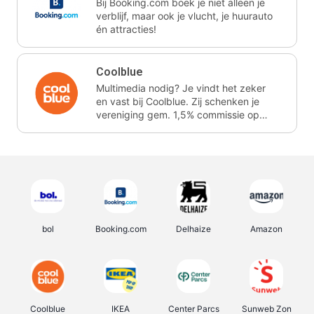
Bij Booking.com boek je niet alleen je
verblijf, maar ook je vlucht, je huurauto
én attracties!
Coolblue
Multimedia nodig? Je vindt het zeker
en vast bij Coolblue. Zij schenken je
vereniging gem. 1,5% commissie op
jouw aankoop.
bol
Booking.com
Delhaize
Amazon
Coolblue
IKEA
Center Parcs
Sunweb Zon