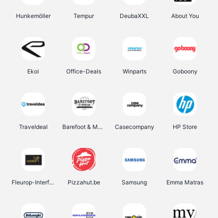
Hunkemöller
Tempur
DeubaXXL
About You
Ekoi
Office-Deals
Winparts
Goboony
Traveldeal
Barefoot & More
Casecompany
HP Store
Fleurop-Interflora
Pizzahut.be
Samsung
Emma Matras