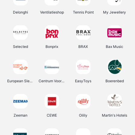
Delonghi
Ventilatieshop
Tennis Point
My Jewellery
Selected
Bonprix
BRAX
Bax Music
European Sleeper
Centrum Voor Avondonderwijs
EasyToys
Boerenbed
Zeeman
CEWE
Oilily
Martin's Hotels