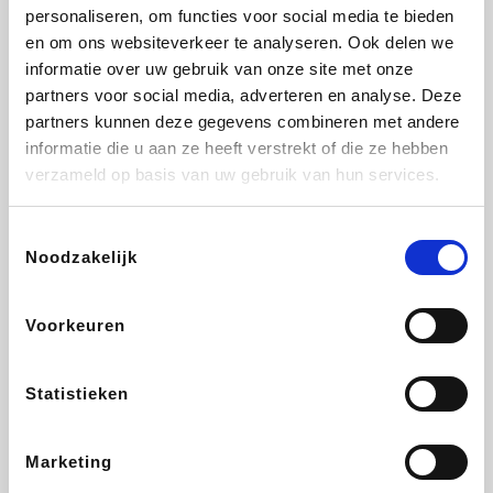
Vidaxl
Plopsa
Lampenlicht.be
Adidas
personaliseren, om functies voor social media te bieden
en om ons websiteverkeer te analyseren. Ook delen we
informatie over uw gebruik van onze site met onze
partners voor social media, adverteren en analyse. Deze
partners kunnen deze gegevens combineren met andere
Hotels.com
All Accor
Brussels Airlines
Medpets.be
informatie die u aan ze heeft verstrekt of die ze hebben
verzameld op basis van uw gebruik van hun services.
Toestemmingsselectie
Noodzakelijk
DectDirect
Wijnvoordeel.be
Wondr.Care
ZEB
Voorkeuren
Disneyland Paris
EuroGifts
Ibood
SupraBazar
Statistieken
Marketing