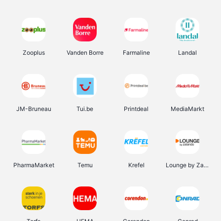
Zooplus
Vanden Borre
Farmaline
Landal
JM-Bruneau
Tui.be
Printdeal
MediaMarkt
PharmaMarket
Temu
Krefel
Lounge by Zalando