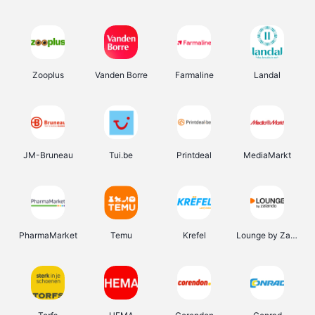
Zooplus
Vanden Borre
Farmaline
Landal
JM-Bruneau
Tui.be
Printdeal
MediaMarkt
PharmaMarket
Temu
Krefel
Lounge by Zalando