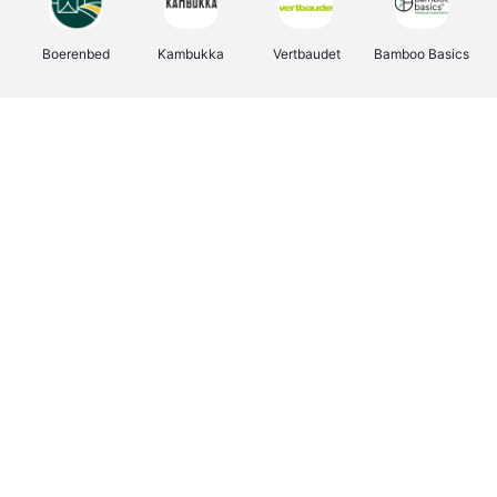
Boerenbed
Kambukka
Vertbaudet
Bamboo Basics
Viator
Deurklinkenshop
Joybuy
OTTO Office
Energie.be
Groepen.be
Name It
Shop like you Give A Damn
Expedia.be
Borgerhoff & Lamberigts
Myprotein
Albelli.be