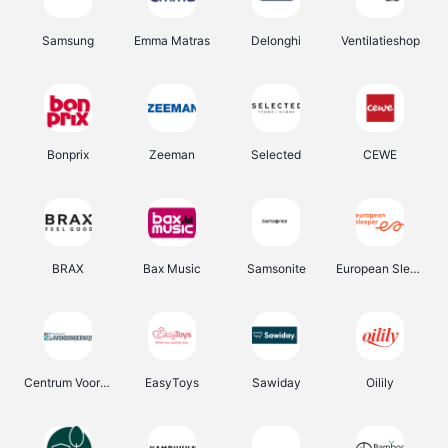
Samsung
Emma Matras
Delonghi
Ventilatieshop
Bonprix
Zeeman
Selected
CEWE
BRAX
Bax Music
Samsonite
European Sleeper
Centrum Voor Avondonderwijs
EasyToys
Sawiday
Oilily