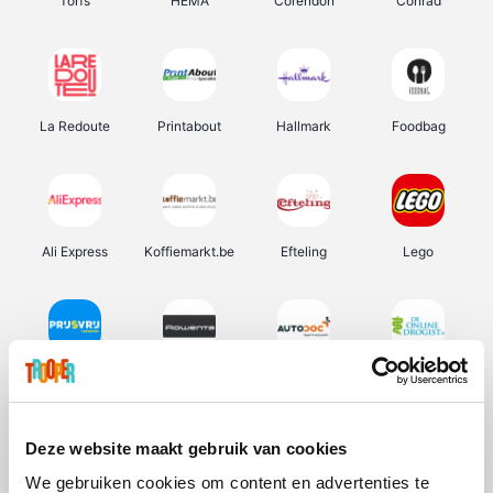
Torfs
HEMA
Corendon
Conrad
La Redoute
Printabout
Hallmark
Foodbag
Ali Express
Koffiemarkt.be
Efteling
Lego
Prijsvrij
Rowenta
Autodoc
De Online Drogist
Deze website maakt gebruik van cookies
We gebruiken cookies om content en advertenties te