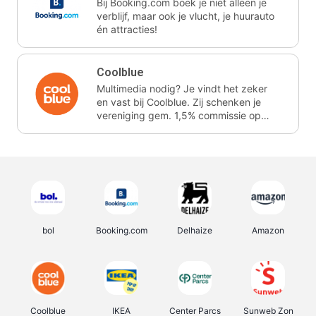
Bij Booking.com boek je niet alleen je
verblijf, maar ook je vlucht, je huurauto
én attracties!
Coolblue
Multimedia nodig? Je vindt het zeker
en vast bij Coolblue. Zij schenken je
vereniging gem. 1,5% commissie op
jouw aankoop.
bol
Booking.com
Delhaize
Amazon
Coolblue
IKEA
Center Parcs
Sunweb Zon