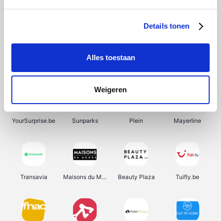
SupraBazar
Shein
Bergfreunde
Smartwatchbanden
Details tonen
Alles toestaan
Manutan
Pazzox
Wijnbeurs.be
HBM Machines
Weigeren
YourSurprise.be
Sunparks
Plein
Mayerline
Transavia
Maisons du Monde
Beauty Plaza
Tuifly.be