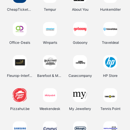
CheapTickets.be
Tempur
About You
Hunkemöller
Office-Deals
Winparts
Goboony
Traveldeal
Fleurop-Interflora
Barefoot & More
Casecompany
HP Store
Pizzahut.be
Weekendesk
My Jewellery
Tennis Point