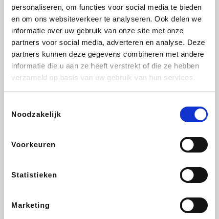
Vidaxl
Lampenlicht.be
Adidas
Hotels.com
personaliseren, om functies voor social media te bieden
en om ons websiteverkeer te analyseren. Ook delen we
informatie over uw gebruik van onze site met onze
partners voor social media, adverteren en analyse. Deze
partners kunnen deze gegevens combineren met andere
Plopsa
DectDirect
Medpets.be
All Accor
informatie die u aan ze heeft verstrekt of die ze hebben
verzameld op basis van uw gebruik van hun services.
Toestemmingsselectie
Noodzakelijk
Brussels Airlines
Wondr.Care
Wijnvoordeel.be
Disneyland Paris
Voorkeuren
ZEB
EuroGifts
Ibood
Get Your Guide
Statistieken
Marketing