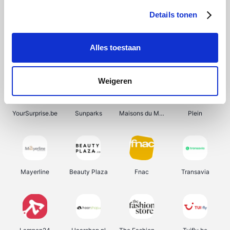
Details tonen
Alles toestaan
Smartwatchbanden
Wijnbeurs.be
Get Your Guide
HBM Machines
Weigeren
YourSurprise.be
Sunparks
Maisons du Monde
Plein
Mayerline
Beauty Plaza
Fnac
Transavia