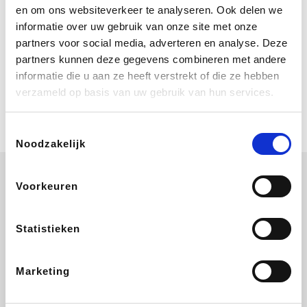
Bij Booking.com boek je niet alleen je
en om ons websiteverkeer te analyseren. Ook delen we
verblijf, maar ook je vlucht, je huurauto
informatie over uw gebruik van onze site met onze
én attracties!
partners voor social media, adverteren en analyse. Deze
partners kunnen deze gegevens combineren met andere
Coolblue
informatie die u aan ze heeft verstrekt of die ze hebben
Multimedia nodig? Je vindt het zeker
verzameld op basis van uw gebruik van hun services.
en vast bij Coolblue. Zij schenken je
vereniging gem. 1,5% commissie op
jouw aankoop.
Toestemmingsselectie
Noodzakelijk
Voorkeuren
Ibood
EuroGifts
Wijnvoordeel.be
SupraBazar
Statistieken
Marketing
Bergfreunde
Shein
Pazzox
Manutan