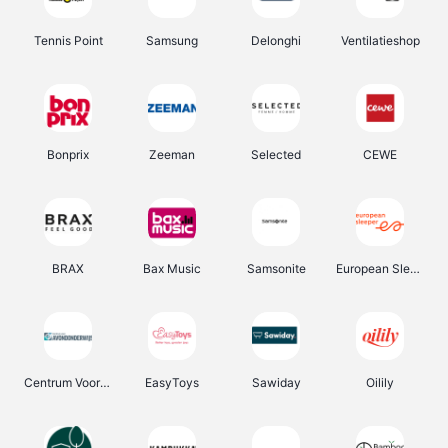
Tennis Point
Samsung
Delonghi
Ventilatieshop
Bonprix
Zeeman
Selected
CEWE
BRAX
Bax Music
Samsonite
European Sleeper
Centrum Voor Avondonderwijs
EasyToys
Sawiday
Oilily