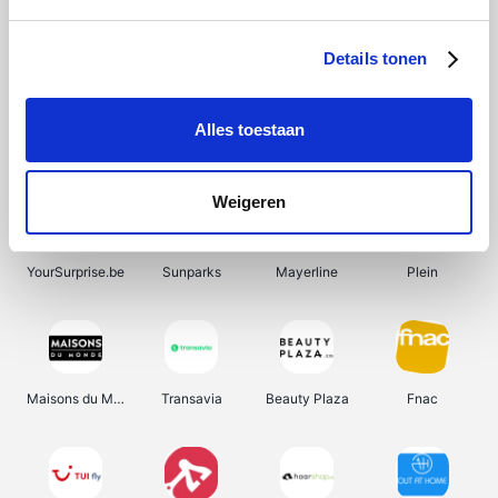
Shein
Bergfreunde
SupraBazar
Smartwatchbanden
Details tonen
Alles toestaan
Manutan
Pazzox
Wijnbeurs.be
HBM Machines
Weigeren
YourSurprise.be
Sunparks
Mayerline
Plein
Maisons du Monde
Transavia
Beauty Plaza
Fnac