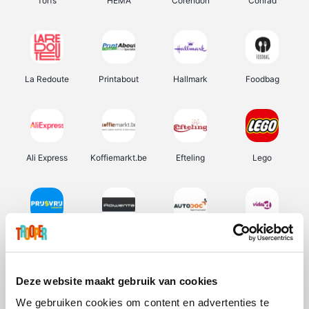
Torfs
HEMA
Corendon
Conrad
La Redoute
Printabout
Hallmark
Foodbag
Ali Express
Koffiemarkt.be
Efteling
Lego
Prijsvrij
Rowenta
Autodoc
Vidaxl
Deze website maakt gebruik van cookies
We gebruiken cookies om content en advertenties te