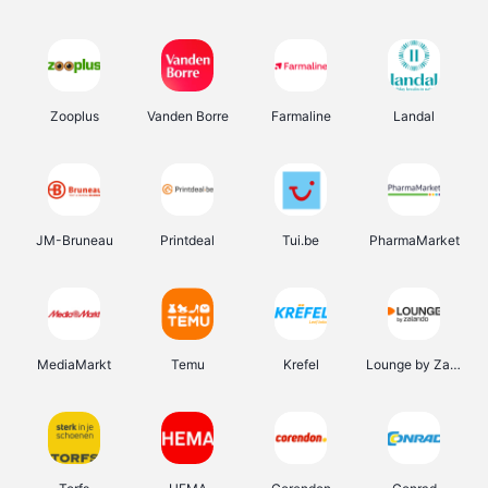
Zooplus
Vanden Borre
Farmaline
Landal
JM-Bruneau
Printdeal
Tui.be
PharmaMarket
MediaMarkt
Temu
Krefel
Lounge by Zalando