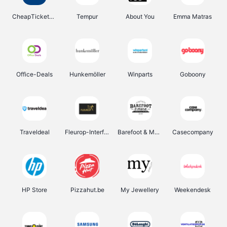
CheapTickets.be
Tempur
About You
Emma Matras
Office-Deals
Hunkemöller
Winparts
Goboony
Traveldeal
Fleurop-Interflora
Barefoot & More
Casecompany
HP Store
Pizzahut.be
My Jewellery
Weekendesk