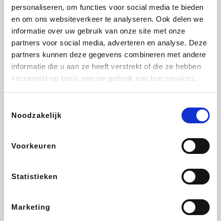
Lampenlicht.be
De Online Drogist
Hotels.com
Adidas
personaliseren, om functies voor social media te bieden
en om ons websiteverkeer te analyseren. Ook delen we
informatie over uw gebruik van onze site met onze
partners voor social media, adverteren en analyse. Deze
partners kunnen deze gegevens combineren met andere
Plopsa
DectDirect
Medpets.be
All Accor
informatie die u aan ze heeft verstrekt of die ze hebben
verzameld op basis van uw gebruik van hun services.
Toestemmingsselectie
Noodzakelijk
Brussels Airlines
Wondr.Care
Wijnvoordeel.be
Disneyland Paris
Voorkeuren
EuroGifts
ZEB
Ibood
Get Your Guide
Statistieken
Marketing