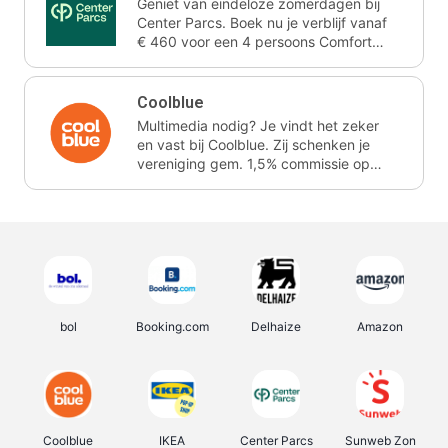
Geniet van eindeloze zomerdagen bij
Center Parcs. Boek nu je verblijf vanaf
€ 460 voor een 4 persoons Comfort
cottage voor 3 nachten. Ze schenken
je vereniging gem. 2,4% commissie.
Coolblue
Multimedia nodig? Je vindt het zeker
en vast bij Coolblue. Zij schenken je
vereniging gem. 1,5% commissie op
jouw aankoop.
bol
Booking.com
Delhaize
Amazon
Coolblue
IKEA
Center Parcs
Sunweb Zon