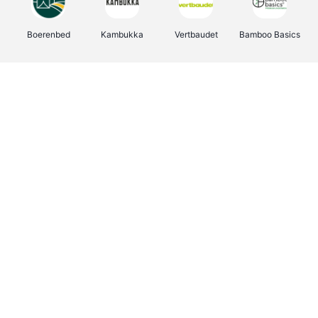
Boerenbed
Kambukka
Vertbaudet
Bamboo Basics
Viator
Deurklinkenshop
Joybuy
OTTO Office
Groepen.be
Shop like you Give A Damn
Expedia.be
Borgerhoff & Lamberigts
Myprotein
Albelli.be
Martin's Hotels
Name It