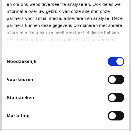
Bij Booking.com boek je niet alleen je
en om ons websiteverkeer te analyseren. Ook delen we
verblijf, maar ook je vlucht, je huurauto
informatie over uw gebruik van onze site met onze
én attracties!
partners voor social media, adverteren en analyse. Deze
partners kunnen deze gegevens combineren met andere
Coolblue
informatie die u aan ze heeft verstrekt of die ze hebben
Multimedia nodig? Je vindt het zeker
verzameld op basis van uw gebruik van hun services.
en vast bij Coolblue. Zij schenken je
vereniging gem. 1,5% commissie op
jouw aankoop.
Toestemmingsselectie
Noodzakelijk
Voorkeuren
Wijnvoordeel.be
EuroGifts
Ibood
SupraBazar
Statistieken
Marketing
Shein
Bergfreunde
Pazzox
Smartwatchbanden