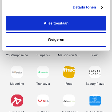
Details tonen
Alles toestaan
Manutan
Get Your Guide
Wijnbeurs.be
HBM Machines
Weigeren
YourSurprise.be
Sunparks
Maisons du Monde
Plein
Mayerline
Transavia
Fnac
Beauty Plaza