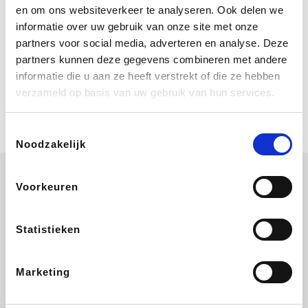
Bij Booking.com boek je niet alleen je
en om ons websiteverkeer te analyseren. Ook delen we
verblijf, maar ook je vlucht, je huurauto
informatie over uw gebruik van onze site met onze
én attracties!
partners voor social media, adverteren en analyse. Deze
partners kunnen deze gegevens combineren met andere
Coolblue
informatie die u aan ze heeft verstrekt of die ze hebben
Multimedia nodig? Je vindt het zeker
verzameld op basis van uw gebruik van hun services.
en vast bij Coolblue. Zij schenken je
vereniging gem. 1,5% commissie op
jouw aankoop.
Toestemmingsselectie
Noodzakelijk
Voorkeuren
Wijnvoordeel.be
EuroGifts
Ibood
SupraBazar
Statistieken
Marketing
Shein
Bergfreunde
Pazzox
Smartwatchbanden