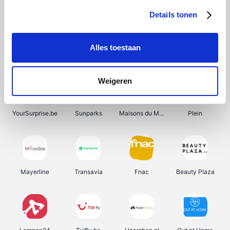
Details tonen
Alles toestaan
Manutan
Get Your Guide
Wijnbeurs.be
HBM Machines
Weigeren
YourSurprise.be
Sunparks
Maisons du Monde
Plein
Mayerline
Transavia
Fnac
Beauty Plaza