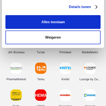
Details tonen
Alles toestaan
Zooplus
Vanden Borre
Farmaline
Landal
Weigeren
JM-Bruneau
Tui.be
Printdeal
MediaMarkt
PharmaMarket
Temu
Krefel
Lounge by Zalando