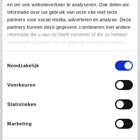
Bij Booking.com boek je niet alleen je
en om ons websiteverkeer te analyseren. Ook delen we
verblijf, maar ook je vlucht, je huurauto
informatie over uw gebruik van onze site met onze
én attracties!
partners voor social media, adverteren en analyse. Deze
partners kunnen deze gegevens combineren met andere
Coolblue
informatie die u aan ze heeft verstrekt of die ze hebben
Multimedia nodig? Je vindt het zeker
verzameld op basis van uw gebruik van hun services.
en vast bij Coolblue. Zij schenken je
vereniging gem. 1,5% commissie op
jouw aankoop.
Toestemmingsselectie
Noodzakelijk
Voorkeuren
bol
Booking.com
Delhaize
Amazon
Statistieken
Marketing
Coolblue
IKEA
Center Parcs
Sunweb Zon