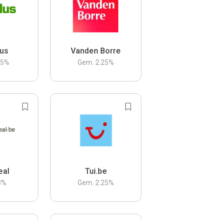
us
Vanden Borre
.5
%
Gem.
2.25
%
eal
Tui.be
3
%
Gem.
2.25
%