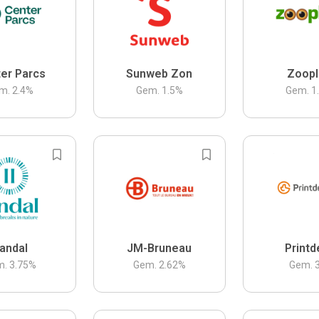
er Parcs
Sunweb Zon
Zoopl
m.
2.4
%
Gem.
1.5
%
Gem.
1
andal
JM-Bruneau
Printd
m.
3.75
%
Gem.
2.62
%
Gem.