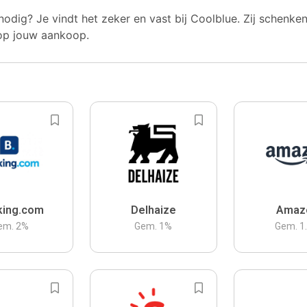
nodig? Je vindt het zeker en vast bij Coolblue. Zij schenke
op jouw aankoop.
king.com
Delhaize
Amaz
em.
2
%
Gem.
1
%
Gem.
1