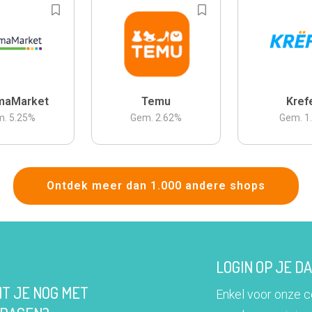
maMarket
Temu
Kref
m.
5.25
%
Gem.
2.62
%
Gem.
1
Ontdek meer dan 1.000 andere shops
LOGIN OP JE 
IT JE NOG MET
Enkel voor onze 