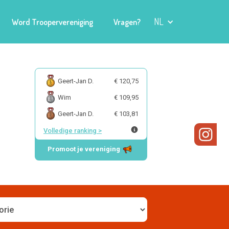
NL
Word Troopervereniging
Vragen?
Geert-Jan D.
€ 120,75
Wim
€ 109,95
Geert-Jan D.
€ 103,81
Volledige ranking
>
Promoot je vereniging