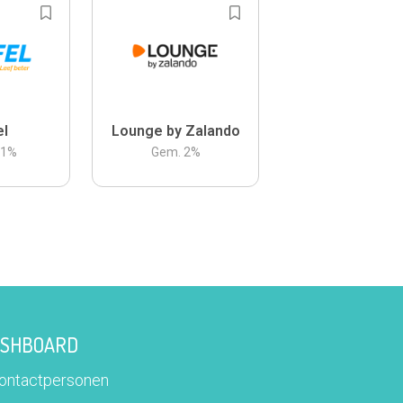
el
Lounge by Zalando
.1
%
Gem.
2
%
DASHBOARD
contactpersonen