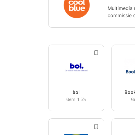
Multimedia 
commissie 
bol
Boo
Gem.
1.5
%
G