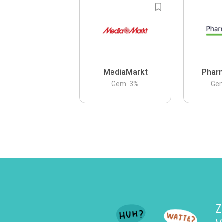
MediaMarkt
Phar
Gem.
3
%
Ge
Z