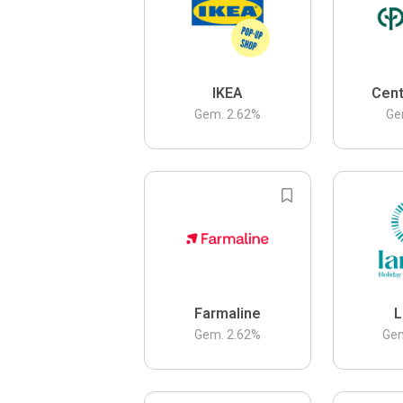
IKEA
Cent
Gem.
2.62
%
Ge
Farmaline
L
Gem.
2.62
%
Ge