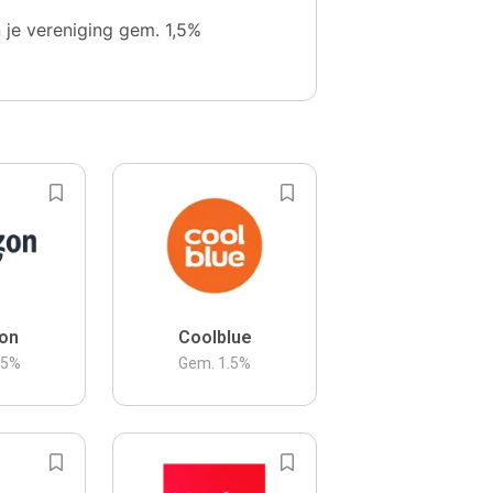
n je vereniging gem. 1,5%
on
Coolblue
.5
%
Gem.
1.5
%