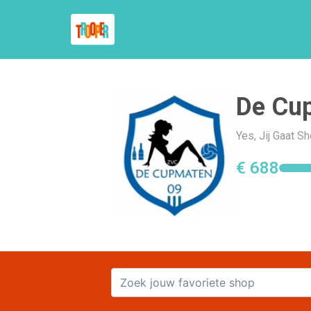
De Cu
Yes, Jij Gaat 
€ 688