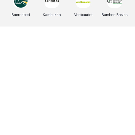
Boerenbed
Kambukka
Vertbaudet
Bamboo Basics
Viator
Deurklinkenshop
Joybuy
OTTO Office
Energie.be
Groepen.be
Name It
Shop like you Give A Damn
Expedia.be
Borgerhoff & Lamberigts
Myprotein
Albelli.be