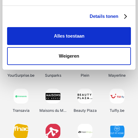
SupraBazar
Shein
Bergfreunde
Smartwatchbanden
Details tonen
Alles toestaan
Manutan
Pazzox
Wijnbeurs.be
HBM Machines
Weigeren
YourSurprise.be
Sunparks
Plein
Mayerline
Transavia
Maisons du Monde
Beauty Plaza
Tuifly.be