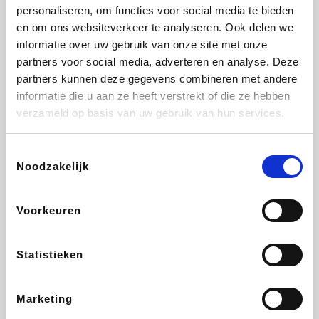
Vidaxl
Lampenlicht.be
Adidas
Hotels.com
personaliseren, om functies voor social media te bieden
en om ons websiteverkeer te analyseren. Ook delen we
informatie over uw gebruik van onze site met onze
partners voor social media, adverteren en analyse. Deze
partners kunnen deze gegevens combineren met andere
Plopsa
DectDirect
Medpets.be
All Accor
informatie die u aan ze heeft verstrekt of die ze hebben
verzameld op basis van uw gebruik van hun services.
Toestemmingsselectie
Noodzakelijk
Brussels Airlines
Wondr.Care
Wijnvoordeel.be
Disneyland Paris
Voorkeuren
EuroGifts
ZEB
Ibood
Get Your Guide
Statistieken
Marketing