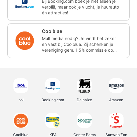
Bij Booking.com boek je niet alleen je
verblijf, maar ook je vlucht, je huurauto
én attracties!
Coolblue
Multimedia nodig? Je vindt het zeker
en vast bij Coolblue. Zij schenken je
vereniging gem. 1,5% commissie op
jouw aankoop.
bol
Booking.com
Delhaize
Amazon
Coolblue
IKEA
Center Parcs
Sunweb Zon