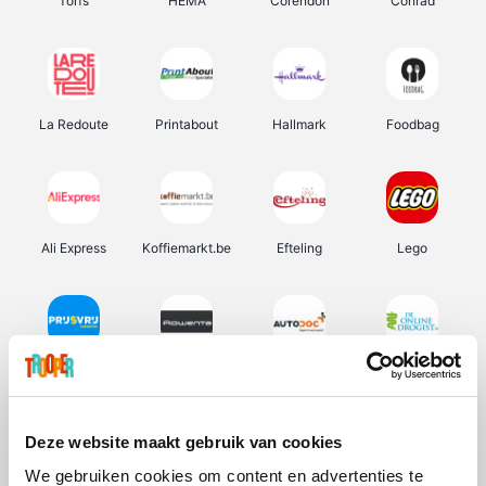
Torfs
HEMA
Corendon
Conrad
La Redoute
Printabout
Hallmark
Foodbag
Ali Express
Koffiemarkt.be
Efteling
Lego
Prijsvrij
Rowenta
Autodoc
De Online Drogist
Deze website maakt gebruik van cookies
We gebruiken cookies om content en advertenties te