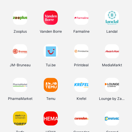
Zooplus
Vanden Borre
Farmaline
Landal
JM-Bruneau
Tui.be
Printdeal
MediaMarkt
PharmaMarket
Temu
Krefel
Lounge by Zalando