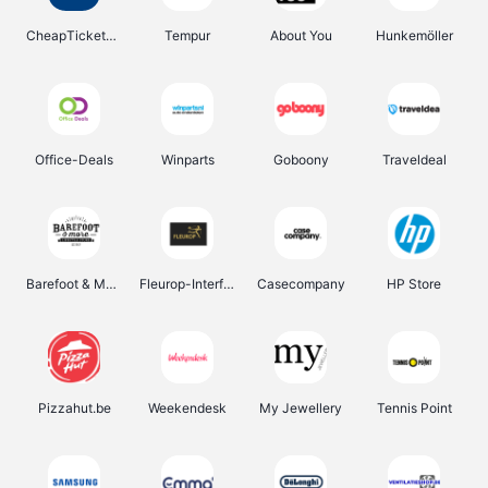
CheapTickets.be
Tempur
About You
Hunkemöller
Office-Deals
Winparts
Goboony
Traveldeal
Barefoot & More
Fleurop-Interflora
Casecompany
HP Store
Pizzahut.be
Weekendesk
My Jewellery
Tennis Point