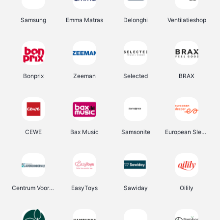
Samsung
Emma Matras
Delonghi
Ventilatieshop
Bonprix
Zeeman
Selected
BRAX
CEWE
Bax Music
Samsonite
European Sleeper
Centrum Voor Avondonderwijs
EasyToys
Sawiday
Oilily