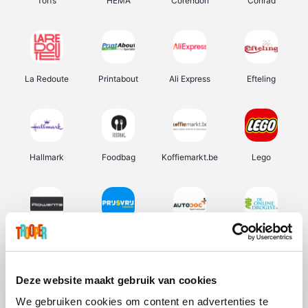
Torfs
HEMA
Corendon
Conrad
La Redoute
Printabout
Ali Express
Efteling
Hallmark
Foodbag
Koffiemarkt.be
Lego
Rowenta
Prijsvrij
Autodoc
De Online Drogist
Deze website maakt gebruik van cookies
We gebruiken cookies om content en advertenties te