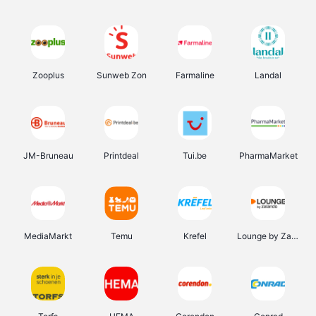
Zooplus
Sunweb Zon
Farmaline
Landal
JM-Bruneau
Printdeal
Tui.be
PharmaMarket
MediaMarkt
Temu
Krefel
Lounge by Zalando