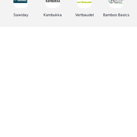
Sawiday
Kambukka
Vertbaudet
Bamboo Basics
Viator
Deurklinkenshop
Samsonite
Joybuy
OTTO Office
Energie.be
Groepen.be
Name It
Borgerhoff & Lamberigts
Myprotein
Albelli.be
JBL