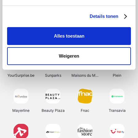
Bergfreunde
Shein
Pazzox
Manutan
Details tonen
Alles toestaan
Smartwatchbanden
Wijnbeurs.be
Get Your Guide
HBM Machines
Weigeren
YourSurprise.be
Sunparks
Maisons du Monde
Plein
Mayerline
Beauty Plaza
Fnac
Transavia