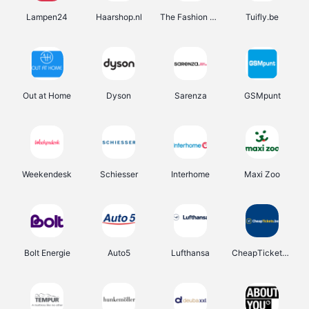
Lampen24
Haarshop.nl
The Fashion Store
Tuifly.be
Out at Home
Dyson
Sarenza
GSMpunt
Weekendesk
Schiesser
Interhome
Maxi Zoo
Bolt Energie
Auto5
Lufthansa
CheapTickets.be