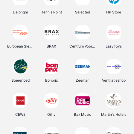
Delonghi
Tennis Point
Selected
HP Store
European Sleeper
BRAX
Centrum Voor Avondonderwijs
EasyToys
Boerenbed
Bonprix
Zeeman
Ventilatieshop
CEWE
Oilily
Bax Music
Martin's Hotels