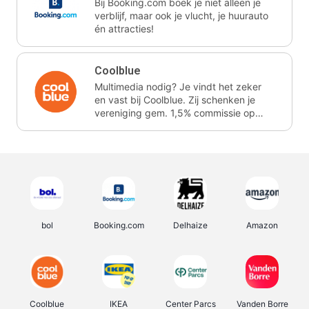
Bij Booking.com boek je niet alleen je
verblijf, maar ook je vlucht, je huurauto
én attracties!
Coolblue
Multimedia nodig? Je vindt het zeker
en vast bij Coolblue. Zij schenken je
vereniging gem. 1,5% commissie op
jouw aankoop.
bol
Booking.com
Delhaize
Amazon
Coolblue
IKEA
Center Parcs
Vanden Borre