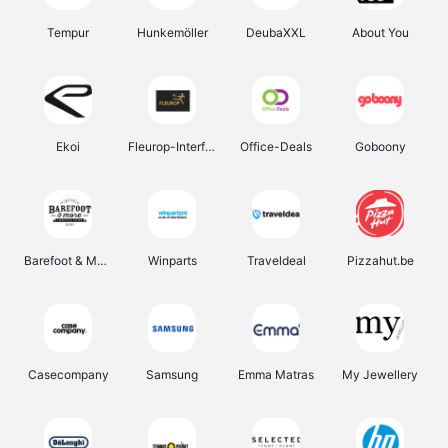
Tempur
Hunkemöller
DeubaXXL
About You
Ekoi
Fleurop-Interflora
Office-Deals
Goboony
Barefoot & More
Winparts
Traveldeal
Pizzahut.be
Casecompany
Samsung
Emma Matras
My Jewellery