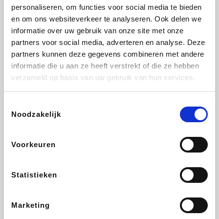
Vidaxl
Lampenlicht.be
Plopsa
Brussels Airlines
personaliseren, om functies voor social media te bieden
en om ons websiteverkeer te analyseren. Ook delen we
informatie over uw gebruik van onze site met onze
partners voor social media, adverteren en analyse. Deze
partners kunnen deze gegevens combineren met andere
All Accor
Adidas
Hotels.com
Medpets.be
informatie die u aan ze heeft verstrekt of die ze hebben
verzameld op basis van uw gebruik van hun services.
Toestemmingsselectie
Noodzakelijk
DectDirect
ZEB
Wondr.Care
Disneyland Paris
Voorkeuren
Ibood
EuroGifts
Wijnvoordeel.be
SupraBazar
Statistieken
Marketing