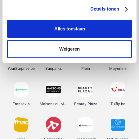
Details tonen
Alles toestaan
Manutan
Pazzox
Wijnbeurs.be
HBM Machines
Weigeren
YourSurprise.be
Sunparks
Plein
Mayerline
Transavia
Maisons du Monde
Beauty Plaza
Tuifly.be