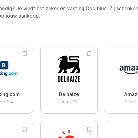
nodig? Je vindt het zeker en vast bij Coolblue. Zij schenke
op jouw aankoop.
king.com
Delhaize
Amaz
em.
2
%
Gem.
1
%
Gem.
1