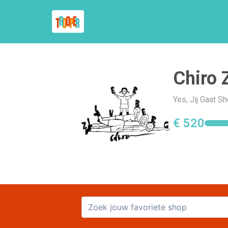
Chiro 
Yes, Jij Gaat S
€ 520