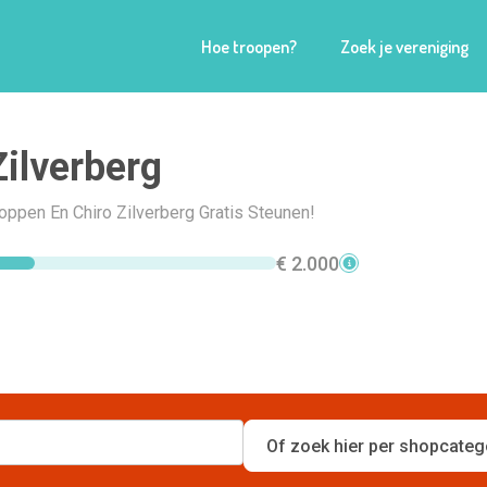
Hoe troopen?
Zoek je vereniging
Zilverberg
hoppen En Chiro Zilverberg Gratis Steunen!
€ 2.000