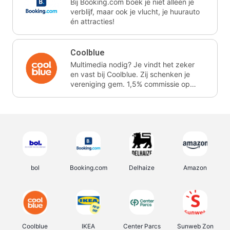
Bij Booking.com boek je niet alleen je
verblijf, maar ook je vlucht, je huurauto
én attracties!
Coolblue
Multimedia nodig? Je vindt het zeker
en vast bij Coolblue. Zij schenken je
vereniging gem. 1,5% commissie op
jouw aankoop.
bol
Booking.com
Delhaize
Amazon
Coolblue
IKEA
Center Parcs
Sunweb Zon