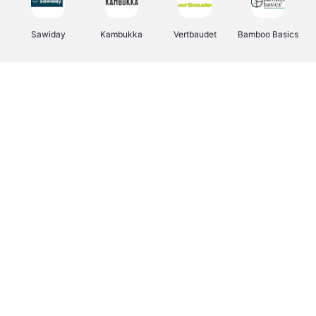
Sawiday
Kambukka
Vertbaudet
Bamboo Basics
Viator
Deurklinkenshop
Samsonite
OTTO Office
Energie.be
Groepen.be
Name It
Albelli.be
Joybuy
Borgerhoff & Lamberigts
Myprotein
JBL