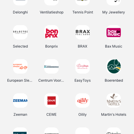
Delonghi
Ventilatieshop
Tennis Point
My Jewellery
Selected
Bonprix
BRAX
Bax Music
European Sleeper
Centrum Voor Avondonderwijs
EasyToys
Boerenbed
Zeeman
CEWE
Oilily
Martin's Hotels