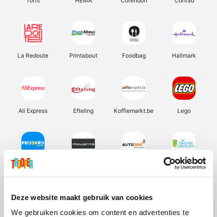
Torfs
HEMA
Corendon
Conrad
La Redoute
Printabout
Foodbag
Hallmark
Ali Express
Efteling
Koffiemarkt.be
Lego
Prijsvrij
Rowenta
Autodoc
De Online Drogist
Deze website maakt gebruik van cookies
We gebruiken cookies om content en advertenties te