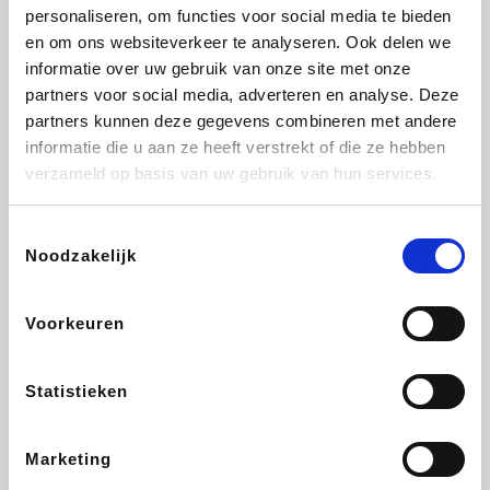
Vidaxl
Plopsa
Lampenlicht.be
Adidas
personaliseren, om functies voor social media te bieden
en om ons websiteverkeer te analyseren. Ook delen we
informatie over uw gebruik van onze site met onze
partners voor social media, adverteren en analyse. Deze
partners kunnen deze gegevens combineren met andere
Hotels.com
All Accor
Brussels Airlines
Medpets.be
informatie die u aan ze heeft verstrekt of die ze hebben
verzameld op basis van uw gebruik van hun services.
Toestemmingsselectie
Noodzakelijk
DectDirect
Wijnvoordeel.be
Wondr.Care
ZEB
Voorkeuren
Disneyland Paris
EuroGifts
Ibood
SupraBazar
Statistieken
Marketing