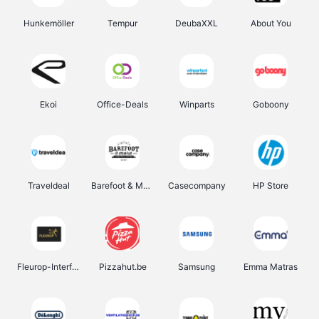
Hunkemöller
Tempur
DeubaXXL
About You
Ekoi
Office-Deals
Winparts
Goboony
Traveldeal
Barefoot & More
Casecompany
HP Store
Fleurop-Interflora
Pizzahut.be
Samsung
Emma Matras