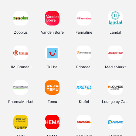
Zooplus
Vanden Borre
Farmaline
Landal
JM-Bruneau
Tui.be
Printdeal
MediaMarkt
PharmaMarket
Temu
Krefel
Lounge by Zalando