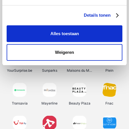
Shein
Get Your Guide
Bergfreunde
Pazzox
Details tonen
Alles toestaan
Smartwatchbanden
Manutan
Wijnbeurs.be
HBM Machines
Weigeren
YourSurprise.be
Sunparks
Maisons du Monde
Plein
Transavia
Mayerline
Beauty Plaza
Fnac