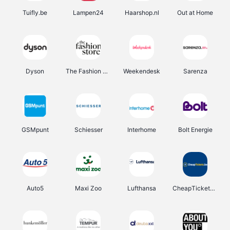
Tuifly.be
Lampen24
Haarshop.nl
Out at Home
Dyson
The Fashion Store
Weekendesk
Sarenza
GSMpunt
Schiesser
Interhome
Bolt Energie
Auto5
Maxi Zoo
Lufthansa
CheapTickets.be