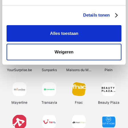
Shein
Bergfreunde
Pazzox
Smartwatchbanden
Details tonen
Alles toestaan
Manutan
Get Your Guide
Wijnbeurs.be
HBM Machines
Weigeren
YourSurprise.be
Sunparks
Maisons du Monde
Plein
Mayerline
Transavia
Fnac
Beauty Plaza