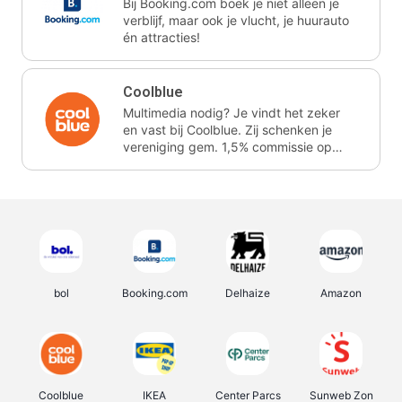
Bij Booking.com boek je niet alleen je
verblijf, maar ook je vlucht, je huurauto
én attracties!
Coolblue
Multimedia nodig? Je vindt het zeker
en vast bij Coolblue. Zij schenken je
vereniging gem. 1,5% commissie op
jouw aankoop.
bol
Booking.com
Delhaize
Amazon
Coolblue
IKEA
Center Parcs
Sunweb Zon