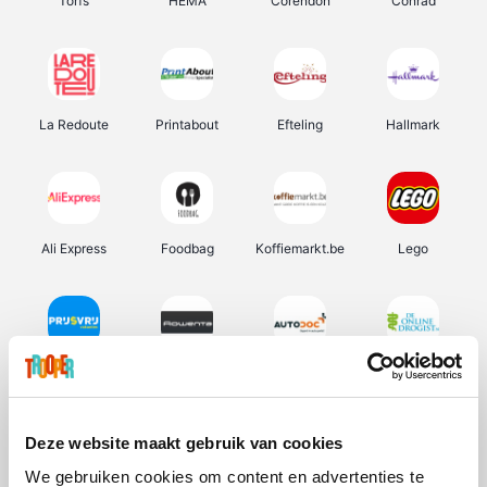
Torfs
HEMA
Corendon
Conrad
La Redoute
Printabout
Efteling
Hallmark
Ali Express
Foodbag
Koffiemarkt.be
Lego
Prijsvrij
Rowenta
Autodoc
De Online Drogist
Deze website maakt gebruik van cookies
We gebruiken cookies om content en advertenties te