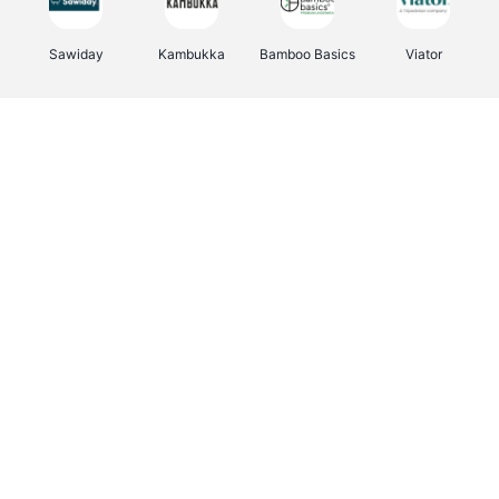
Sawiday
Kambukka
Bamboo Basics
Viator
Deurklinkenshop
Samsonite
Vertbaudet
OTTO Office
Energie.be
Joybuy
Groepen.be
Name It
Albelli.be
Borgerhoff & Lamberigts
Myprotein
JBL