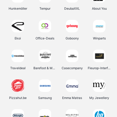
Hunkemöller
Tempur
DeubaXXL
About You
Ekoi
Office-Deals
Goboony
Winparts
Traveldeal
Barefoot & More
Casecompany
Fleurop-Interflora
Pizzahut.be
Samsung
Emma Matras
My Jewellery