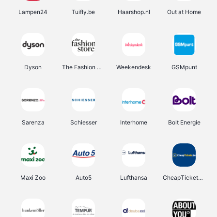
Lampen24
Tuifly.be
Haarshop.nl
Out at Home
Dyson
The Fashion Store
Weekendesk
GSMpunt
Sarenza
Schiesser
Interhome
Bolt Energie
Maxi Zoo
Auto5
Lufthansa
CheapTickets.be