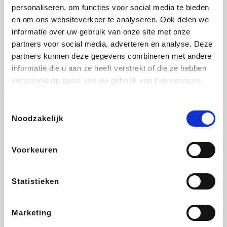
Vidaxl
Lampenlicht.be
Plopsa
Adidas
personaliseren, om functies voor social media te bieden
en om ons websiteverkeer te analyseren. Ook delen we
informatie over uw gebruik van onze site met onze
partners voor social media, adverteren en analyse. Deze
partners kunnen deze gegevens combineren met andere
Hotels.com
All Accor
Medpets.be
Brussels Airlines
informatie die u aan ze heeft verstrekt of die ze hebben
verzameld op basis van uw gebruik van hun services.
Toestemmingsselectie
Noodzakelijk
DectDirect
ZEB
Wondr.Care
Disneyland Paris
Voorkeuren
Wijnvoordeel.be
EuroGifts
Ibood
SupraBazar
Statistieken
Marketing