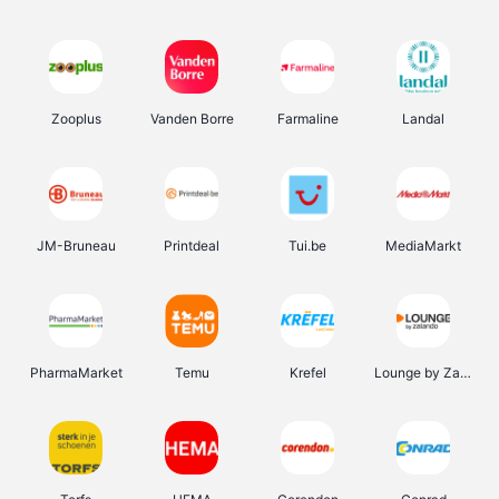
Zooplus
Vanden Borre
Farmaline
Landal
JM-Bruneau
Printdeal
Tui.be
MediaMarkt
PharmaMarket
Temu
Krefel
Lounge by Zalando