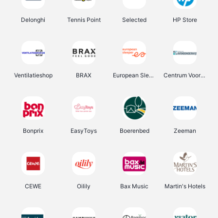
Delonghi
Tennis Point
Selected
HP Store
Ventilatieshop
BRAX
European Sleeper
Centrum Voor Avondonderwijs
Bonprix
EasyToys
Boerenbed
Zeeman
CEWE
Oilily
Bax Music
Martin's Hotels