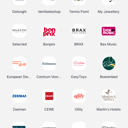
Delonghi
Ventilatieshop
Tennis Point
My Jewellery
Selected
Bonprix
BRAX
Bax Music
European Sleeper
Centrum Voor Avondonderwijs
EasyToys
Boerenbed
Zeeman
CEWE
Oilily
Martin's Hotels