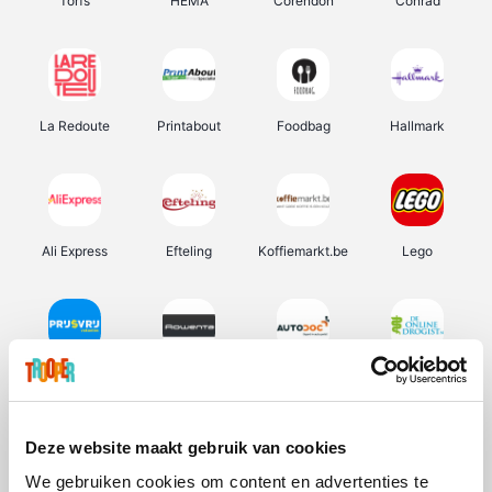
Torfs
HEMA
Corendon
Conrad
La Redoute
Printabout
Foodbag
Hallmark
Ali Express
Efteling
Koffiemarkt.be
Lego
Prijsvrij
Rowenta
Autodoc
De Online Drogist
Deze website maakt gebruik van cookies
We gebruiken cookies om content en advertenties te