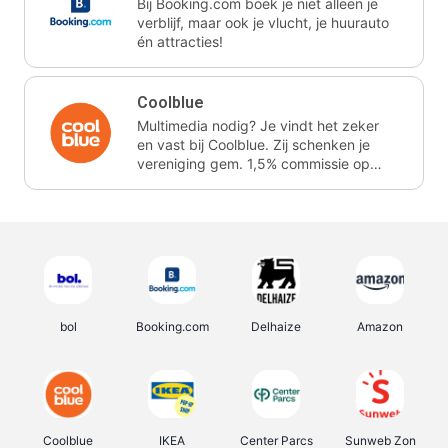
Bij Booking.com boek je niet alleen je
verblijf, maar ook je vlucht, je huurauto
én attracties!
Coolblue
Multimedia nodig? Je vindt het zeker
en vast bij Coolblue. Zij schenken je
vereniging gem. 1,5% commissie op
jouw aankoop.
bol
Booking.com
Delhaize
Amazon
Coolblue
IKEA
Center Parcs
Sunweb Zon