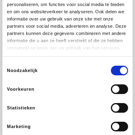
Vidaxl
Plopsa
Lampenlicht.be
Adidas
personaliseren, om functies voor social media te bieden
en om ons websiteverkeer te analyseren. Ook delen we
informatie over uw gebruik van onze site met onze
partners voor social media, adverteren en analyse. Deze
partners kunnen deze gegevens combineren met andere
Hotels.com
All Accor
Brussels Airlines
Medpets.be
informatie die u aan ze heeft verstrekt of die ze hebben
verzameld op basis van uw gebruik van hun services.
Toestemmingsselectie
Noodzakelijk
DectDirect
Wijnvoordeel.be
Wondr.Care
ZEB
Voorkeuren
Disneyland Paris
EuroGifts
Ibood
SupraBazar
Statistieken
Marketing