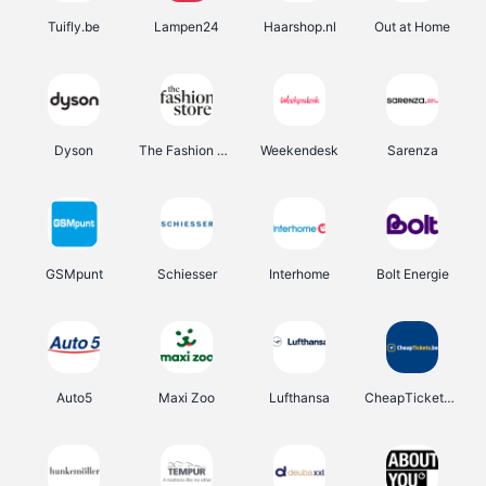
Tuifly.be
Lampen24
Haarshop.nl
Out at Home
Dyson
The Fashion Store
Weekendesk
Sarenza
GSMpunt
Schiesser
Interhome
Bolt Energie
Auto5
Maxi Zoo
Lufthansa
CheapTickets.be