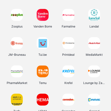
Zooplus
Vanden Borre
Farmaline
Landal
JM-Bruneau
Tui.be
Printdeal
MediaMarkt
PharmaMarket
Temu
Krefel
Lounge by Zalando