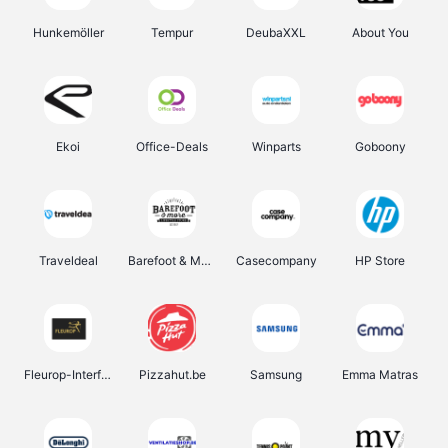
Hunkemöller
Tempur
DeubaXXL
About You
Ekoi
Office-Deals
Winparts
Goboony
Traveldeal
Barefoot & More
Casecompany
HP Store
Fleurop-Interflora
Pizzahut.be
Samsung
Emma Matras