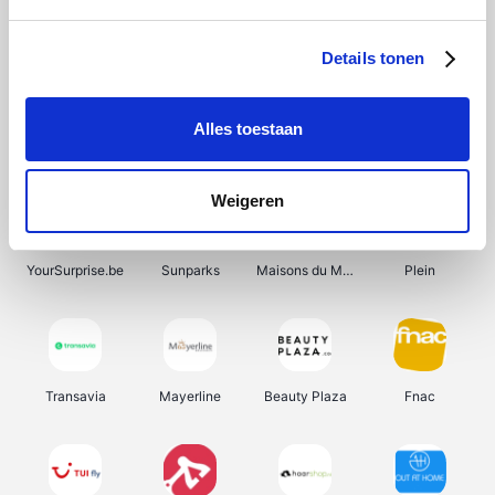
Shein
Get Your Guide
Bergfreunde
Pazzox
Details tonen
Alles toestaan
Smartwatchbanden
Manutan
Wijnbeurs.be
HBM Machines
Weigeren
YourSurprise.be
Sunparks
Maisons du Monde
Plein
Transavia
Mayerline
Beauty Plaza
Fnac