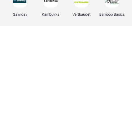
Sawiday
Kambukka
Vertbaudet
Bamboo Basics
Viator
Deurklinkenshop
Samsonite
OTTO Office
Energie.be
Groepen.be
Name It
Albelli.be
Joybuy
Borgerhoff & Lamberigts
Myprotein
JBL