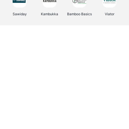
Sawiday
Kambukka
Bamboo Basics
Viator
Deurklinkenshop
Samsonite
Vertbaudet
OTTO Office
Energie.be
Joybuy
Groepen.be
Name It
Albelli.be
Borgerhoff & Lamberigts
Myprotein
JBL