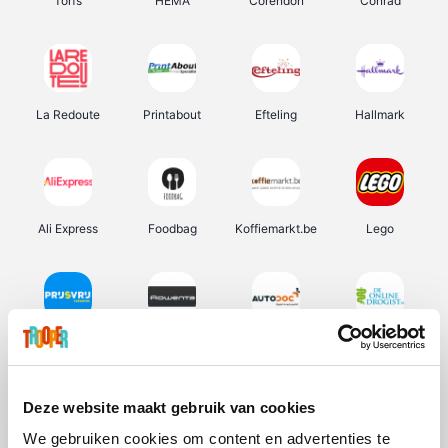
Torfs
HEMA
Corendon
Conrad
La Redoute
Printabout
Efteling
Hallmark
Ali Express
Foodbag
Koffiemarkt.be
Lego
Prijsvrij
Rowenta
Autodoc
De Online Drogist
Deze website maakt gebruik van cookies
We gebruiken cookies om content en advertenties te