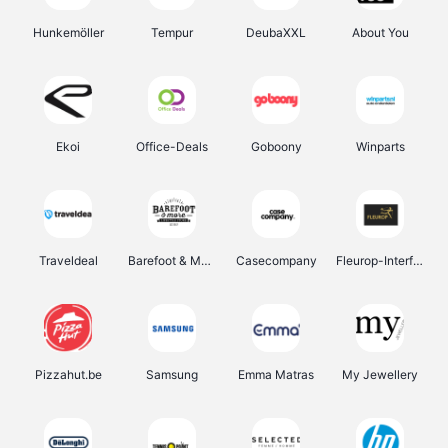
Hunkemöller
Tempur
DeubaXXL
About You
Ekoi
Office-Deals
Goboony
Winparts
Traveldeal
Barefoot & More
Casecompany
Fleurop-Interflora
Pizzahut.be
Samsung
Emma Matras
My Jewellery