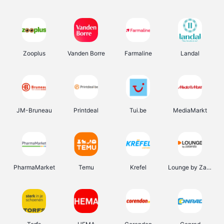
Zooplus
Vanden Borre
Farmaline
Landal
JM-Bruneau
Printdeal
Tui.be
MediaMarkt
PharmaMarket
Temu
Krefel
Lounge by Zalando