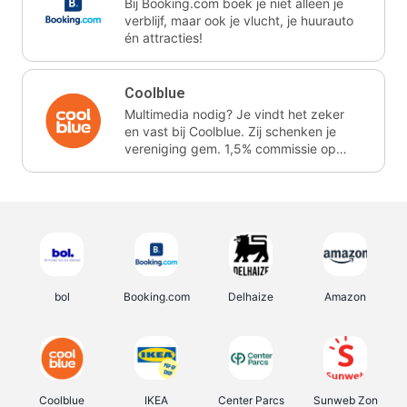
Bij Booking.com boek je niet alleen je
verblijf, maar ook je vlucht, je huurauto
én attracties!
Coolblue
Multimedia nodig? Je vindt het zeker
en vast bij Coolblue. Zij schenken je
vereniging gem. 1,5% commissie op
jouw aankoop.
bol
Booking.com
Delhaize
Amazon
Coolblue
IKEA
Center Parcs
Sunweb Zon