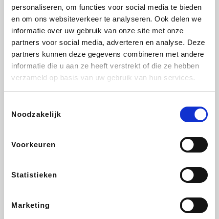
Vidaxl
Lampenlicht.be
Plopsa
Adidas
personaliseren, om functies voor social media te bieden
en om ons websiteverkeer te analyseren. Ook delen we
informatie over uw gebruik van onze site met onze
partners voor social media, adverteren en analyse. Deze
partners kunnen deze gegevens combineren met andere
Hotels.com
All Accor
Medpets.be
Brussels Airlines
informatie die u aan ze heeft verstrekt of die ze hebben
verzameld op basis van uw gebruik van hun services.
Toestemmingsselectie
Noodzakelijk
DectDirect
ZEB
Wondr.Care
Disneyland Paris
Voorkeuren
Wijnvoordeel.be
EuroGifts
Ibood
SupraBazar
Statistieken
Marketing