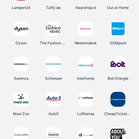
Lampen24
Tuifly.be
Haarshop.nl
Out at Home
Dyson
The Fashion Store
Weekendesk
GSMpunt
Sarenza
Schiesser
Interhome
Bolt Energie
Maxi Zoo
Auto5
Lufthansa
CheapTickets.be