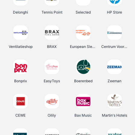
Delonghi
Tennis Point
Selected
HP Store
Ventilatieshop
BRAX
European Sleeper
Centrum Voor Avondonderwijs
Bonprix
EasyToys
Boerenbed
Zeeman
CEWE
Oilily
Bax Music
Martin's Hotels