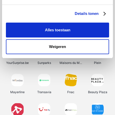
Shein
Bergfreunde
Pazzox
Smartwatchbanden
Details tonen
Alles toestaan
Manutan
Get Your Guide
Wijnbeurs.be
HBM Machines
Weigeren
YourSurprise.be
Sunparks
Maisons du Monde
Plein
Mayerline
Transavia
Fnac
Beauty Plaza