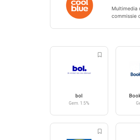
Multimedia 
commissie 
bol
Boo
Gem.
1.5
%
G