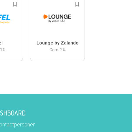
el
Lounge by Zalando
.1
%
Gem.
2
%
DASHBOARD
contactpersonen