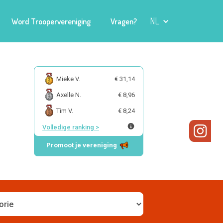
NL
Word Troopervereniging
Vragen?
Mieke V.
€ 31,14
Axelle N.
€ 8,96
Tim V.
€ 8,24
Volledige ranking
>
Promoot je vereniging