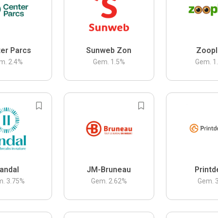
er Parcs
Sunweb Zon
Zoopl
m.
2.4
%
Gem.
1.5
%
Gem.
1
andal
JM-Bruneau
Printd
m.
3.75
%
Gem.
2.62
%
Gem.