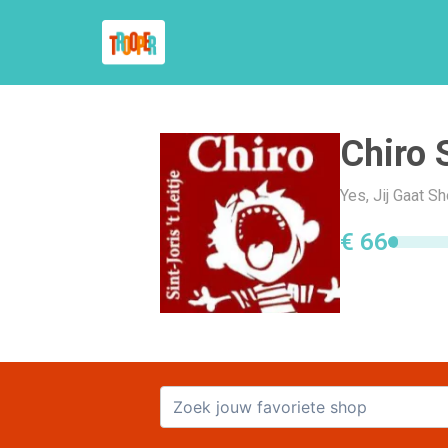
Chiro S
Yes, Jij Gaat Sh
€ 66