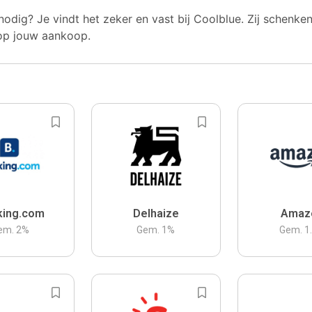
nodig? Je vindt het zeker en vast bij Coolblue. Zij schenke
op jouw aankoop.
king.com
Delhaize
Amaz
em.
2
%
Gem.
1
%
Gem.
1