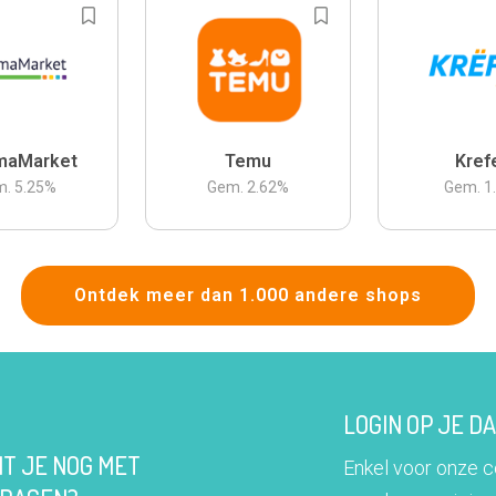
maMarket
Temu
Kref
m.
5.25
%
Gem.
2.62
%
Gem.
1
Ontdek meer dan 1.000 andere shops
LOGIN OP JE 
IT JE NOG MET
Enkel voor onze 