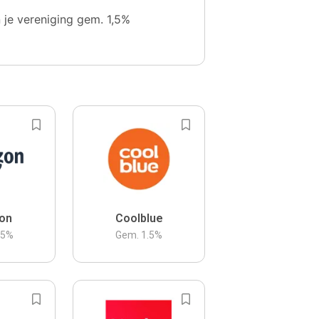
n je vereniging gem. 1,5%
on
Coolblue
.5
%
Gem.
1.5
%