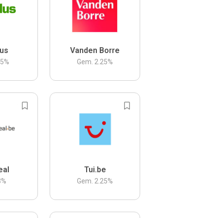
us
Vanden Borre
.5
%
Gem.
2.25
%
eal
Tui.be
3
%
Gem.
2.25
%