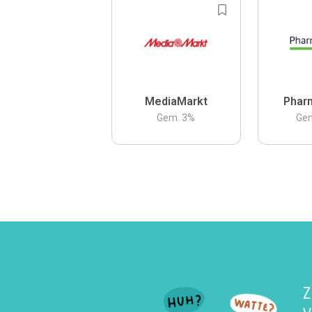
MediaMarkt
Phar
Gem.
3
%
Ge
Z