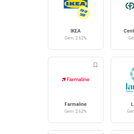
IKEA
Cent
Gem.
2.62
%
Ge
Farmaline
L
Gem.
2.62
%
Ge