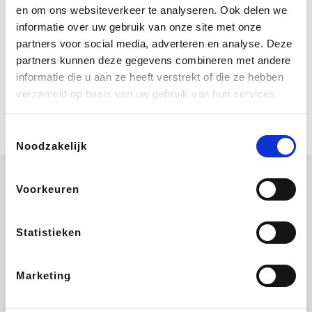
Bij Booking.com boek je niet alleen je
en om ons websiteverkeer te analyseren. Ook delen we
verblijf, maar ook je vlucht, je huurauto
informatie over uw gebruik van onze site met onze
én attracties!
partners voor social media, adverteren en analyse. Deze
partners kunnen deze gegevens combineren met andere
Coolblue
informatie die u aan ze heeft verstrekt of die ze hebben
Multimedia nodig? Je vindt het zeker
verzameld op basis van uw gebruik van hun services.
en vast bij Coolblue. Zij schenken je
vereniging gem. 1,5% commissie op
jouw aankoop.
Toestemmingsselectie
Noodzakelijk
Voorkeuren
Wijnvoordeel.be
EuroGifts
Ibood
SupraBazar
Statistieken
Marketing
Shein
Bergfreunde
Pazzox
Smartwatchbanden