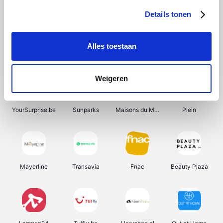
Details tonen
Alles toestaan
Manutan
Get Your Guide
Wijnbeurs.be
HBM Machines
Weigeren
YourSurprise.be
Sunparks
Maisons du Monde
Plein
Mayerline
Transavia
Fnac
Beauty Plaza