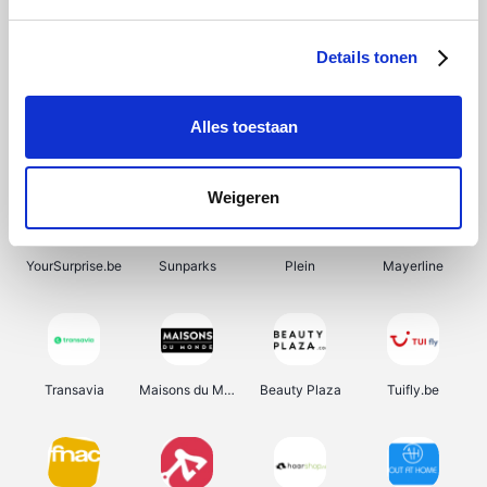
SupraBazar
Shein
Bergfreunde
Smartwatchbanden
Details tonen
Alles toestaan
Manutan
Pazzox
Wijnbeurs.be
HBM Machines
Weigeren
YourSurprise.be
Sunparks
Plein
Mayerline
Transavia
Maisons du Monde
Beauty Plaza
Tuifly.be