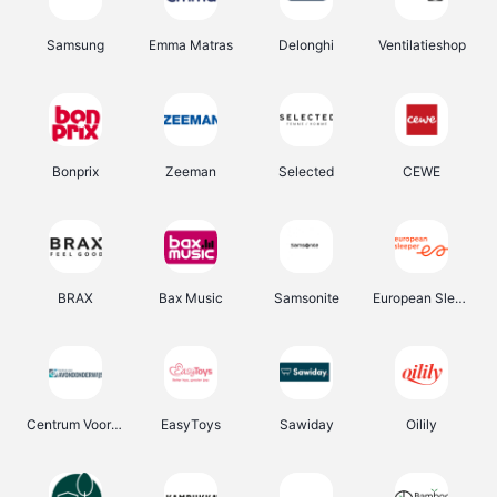
Samsung
Emma Matras
Delonghi
Ventilatieshop
Bonprix
Zeeman
Selected
CEWE
BRAX
Bax Music
Samsonite
European Sleeper
Centrum Voor Avondonderwijs
EasyToys
Sawiday
Oilily