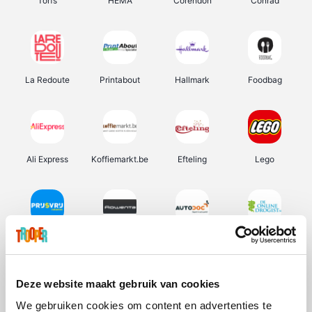
Torfs
HEMA
Corendon
Conrad
La Redoute
Printabout
Hallmark
Foodbag
Ali Express
Koffiemarkt.be
Efteling
Lego
Prijsvrij
Rowenta
Autodoc
De Online Drogist
Deze website maakt gebruik van cookies
We gebruiken cookies om content en advertenties te