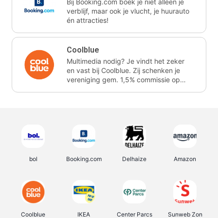
Bij Booking.com boek je niet alleen je
verblijf, maar ook je vlucht, je huurauto
én attracties!
Coolblue
Multimedia nodig? Je vindt het zeker
en vast bij Coolblue. Zij schenken je
vereniging gem. 1,5% commissie op
jouw aankoop.
bol
Booking.com
Delhaize
Amazon
Coolblue
IKEA
Center Parcs
Sunweb Zon