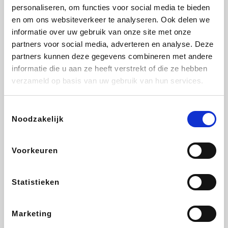
Vidaxl
Lampenlicht.be
Adidas
Hotels.com
personaliseren, om functies voor social media te bieden
en om ons websiteverkeer te analyseren. Ook delen we
informatie over uw gebruik van onze site met onze
partners voor social media, adverteren en analyse. Deze
partners kunnen deze gegevens combineren met andere
Plopsa
DectDirect
Medpets.be
All Accor
informatie die u aan ze heeft verstrekt of die ze hebben
verzameld op basis van uw gebruik van hun services.
Toestemmingsselectie
Noodzakelijk
Brussels Airlines
Wondr.Care
Wijnvoordeel.be
Disneyland Paris
Voorkeuren
ZEB
EuroGifts
Ibood
Get Your Guide
Statistieken
Marketing