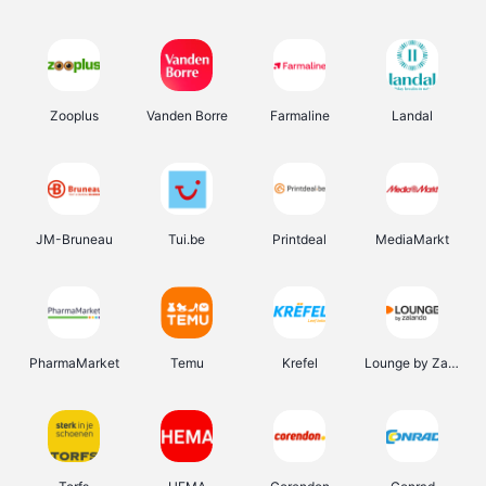
Zooplus
Vanden Borre
Farmaline
Landal
JM-Bruneau
Tui.be
Printdeal
MediaMarkt
PharmaMarket
Temu
Krefel
Lounge by Zalando