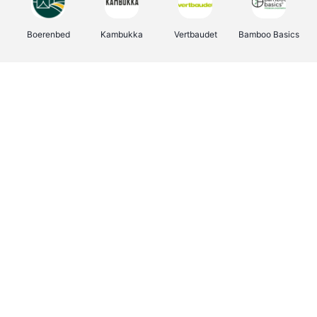
Boerenbed
Kambukka
Vertbaudet
Bamboo Basics
Viator
Deurklinkenshop
Joybuy
OTTO Office
Energie.be
Groepen.be
Name It
Shop like you Give A Damn
Expedia.be
Borgerhoff & Lamberigts
Myprotein
Albelli.be