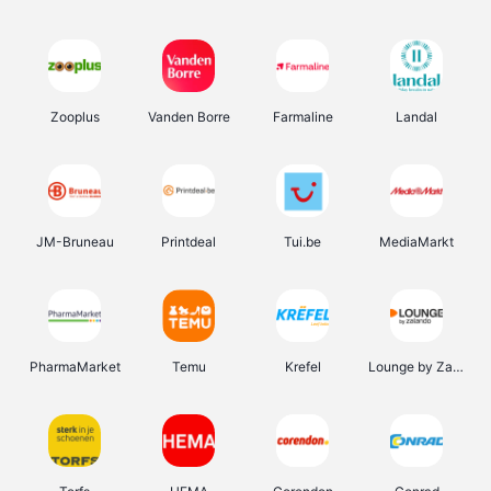
Zooplus
Vanden Borre
Farmaline
Landal
JM-Bruneau
Printdeal
Tui.be
MediaMarkt
PharmaMarket
Temu
Krefel
Lounge by Zalando