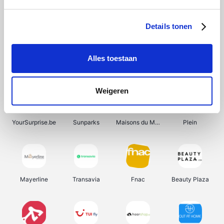
Shein
Bergfreunde
Pazzox
Smartwatchbanden
Details tonen
Alles toestaan
Manutan
Get Your Guide
Wijnbeurs.be
HBM Machines
Weigeren
YourSurprise.be
Sunparks
Maisons du Monde
Plein
Mayerline
Transavia
Fnac
Beauty Plaza