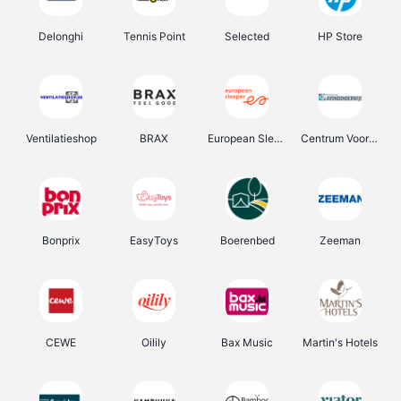
Delonghi
Tennis Point
Selected
HP Store
Ventilatieshop
BRAX
European Sleeper
Centrum Voor Avondonderwijs
Bonprix
EasyToys
Boerenbed
Zeeman
CEWE
Oilily
Bax Music
Martin's Hotels