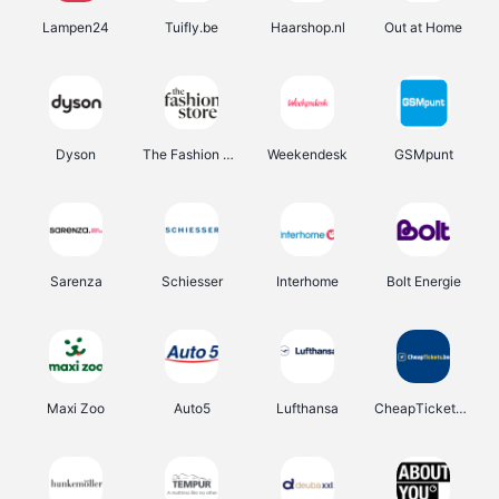
Lampen24
Tuifly.be
Haarshop.nl
Out at Home
Dyson
The Fashion Store
Weekendesk
GSMpunt
Sarenza
Schiesser
Interhome
Bolt Energie
Maxi Zoo
Auto5
Lufthansa
CheapTickets.be