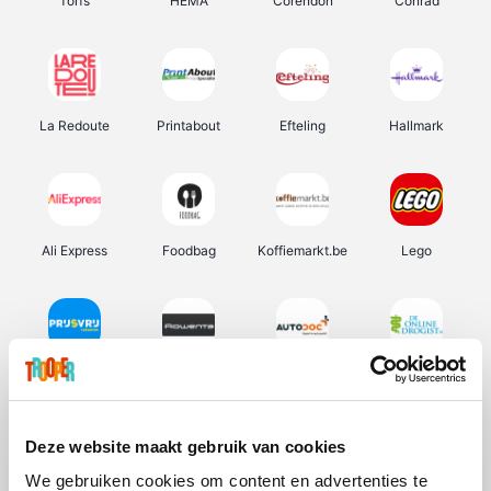
Torfs
HEMA
Corendon
Conrad
La Redoute
Printabout
Efteling
Hallmark
Ali Express
Foodbag
Koffiemarkt.be
Lego
Prijsvrij
Rowenta
Autodoc
De Online Drogist
Deze website maakt gebruik van cookies
We gebruiken cookies om content en advertenties te