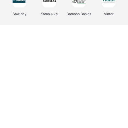
Sawiday
Kambukka
Bamboo Basics
Viator
Deurklinkenshop
Samsonite
Vertbaudet
OTTO Office
Energie.be
Joybuy
Groepen.be
Name It
Albelli.be
Borgerhoff & Lamberigts
Myprotein
JBL