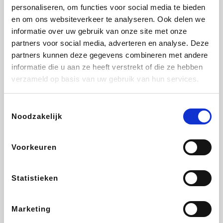
Vidaxl
Lampenlicht.be
Plopsa
Adidas
personaliseren, om functies voor social media te bieden
en om ons websiteverkeer te analyseren. Ook delen we
informatie over uw gebruik van onze site met onze
partners voor social media, adverteren en analyse. Deze
partners kunnen deze gegevens combineren met andere
Hotels.com
All Accor
Medpets.be
Brussels Airlines
informatie die u aan ze heeft verstrekt of die ze hebben
verzameld op basis van uw gebruik van hun services.
Toestemmingsselectie
Noodzakelijk
DectDirect
ZEB
Wondr.Care
Disneyland Paris
Voorkeuren
Wijnvoordeel.be
EuroGifts
Ibood
SupraBazar
Statistieken
Marketing