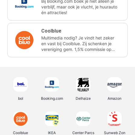
Bij Booking.com boek je niet alleen je
verblijf, maar ook je vlucht, je huurauto
én attracties!
Coolblue
Multimedia nodig? Je vindt het zeker
en vast bij Coolblue. Zij schenken je
vereniging gem. 1,5% commissie op
jouw aankoop.
bol
Booking.com
Delhaize
Amazon
Coolblue
IKEA
Center Parcs
Sunweb Zon