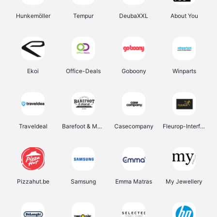
Hunkemöller
Tempur
DeubaXXL
About You
Ekoi
Office-Deals
Goboony
Winparts
Traveldeal
Barefoot & More
Casecompany
Fleurop-Interflora
Pizzahut.be
Samsung
Emma Matras
My Jewellery