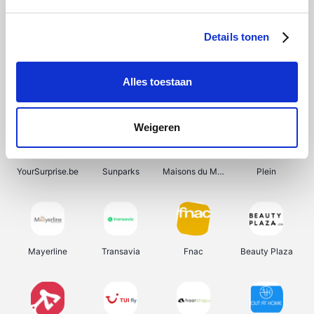
Shein
Bergfreunde
Pazzox
Smartwatchbanden
Details tonen
Alles toestaan
Manutan
Get Your Guide
Wijnbeurs.be
HBM Machines
Weigeren
YourSurprise.be
Sunparks
Maisons du Monde
Plein
Mayerline
Transavia
Fnac
Beauty Plaza