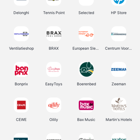
Delonghi
Tennis Point
Selected
HP Store
Ventilatieshop
BRAX
European Sleeper
Centrum Voor Avondonderwijs
Bonprix
EasyToys
Boerenbed
Zeeman
CEWE
Oilily
Bax Music
Martin's Hotels