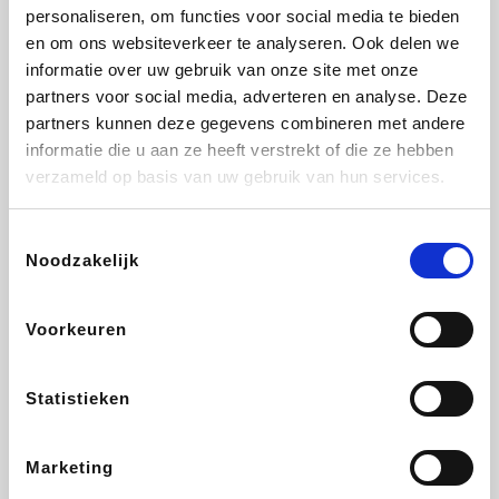
Vidaxl
Lampenlicht.be
Plopsa
Adidas
personaliseren, om functies voor social media te bieden
en om ons websiteverkeer te analyseren. Ook delen we
informatie over uw gebruik van onze site met onze
partners voor social media, adverteren en analyse. Deze
partners kunnen deze gegevens combineren met andere
Hotels.com
All Accor
Medpets.be
Brussels Airlines
informatie die u aan ze heeft verstrekt of die ze hebben
verzameld op basis van uw gebruik van hun services.
Toestemmingsselectie
Noodzakelijk
DectDirect
ZEB
Wondr.Care
Disneyland Paris
Voorkeuren
Wijnvoordeel.be
EuroGifts
Ibood
SupraBazar
Statistieken
Marketing