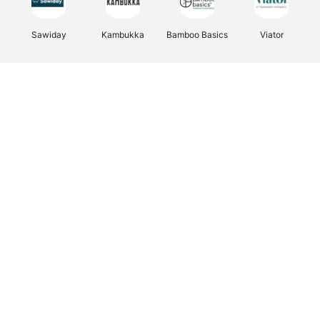
Sawiday
Kambukka
Bamboo Basics
Viator
Deurklinkenshop
Samsonite
Vertbaudet
OTTO Office
Energie.be
Joybuy
Groepen.be
Name It
Albelli.be
Borgerhoff & Lamberigts
Myprotein
JBL