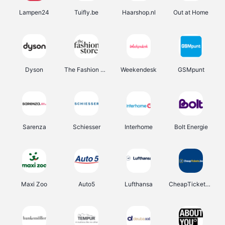
Lampen24
Tuifly.be
Haarshop.nl
Out at Home
Dyson
The Fashion Store
Weekendesk
GSMpunt
Sarenza
Schiesser
Interhome
Bolt Energie
Maxi Zoo
Auto5
Lufthansa
CheapTickets.be