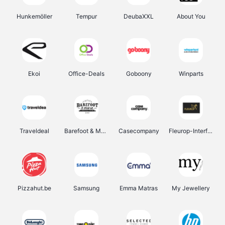
Hunkemöller
Tempur
DeubaXXL
About You
Ekoi
Office-Deals
Goboony
Winparts
Traveldeal
Barefoot & More
Casecompany
Fleurop-Interflora
Pizzahut.be
Samsung
Emma Matras
My Jewellery