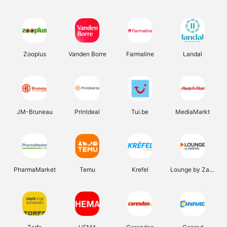
Zooplus
Vanden Borre
Farmaline
Landal
JM-Bruneau
Printdeal
Tui.be
MediaMarkt
PharmaMarket
Temu
Krefel
Lounge by Zalando