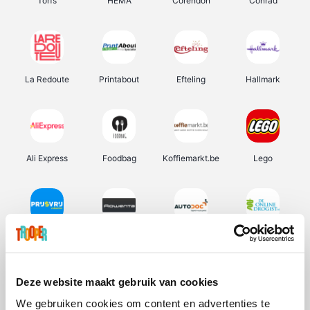
Torfs
HEMA
Corendon
Conrad
La Redoute
Printabout
Efteling
Hallmark
Ali Express
Foodbag
Koffiemarkt.be
Lego
Prijsvrij
Rowenta
Autodoc
De Online Drogist
Deze website maakt gebruik van cookies
We gebruiken cookies om content en advertenties te