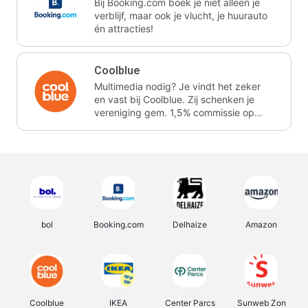
Bij Booking.com boek je niet alleen je
verblijf, maar ook je vlucht, je huurauto
én attracties!
Coolblue
Multimedia nodig? Je vindt het zeker
en vast bij Coolblue. Zij schenken je
vereniging gem. 1,5% commissie op
jouw aankoop.
bol
Booking.com
Delhaize
Amazon
Coolblue
IKEA
Center Parcs
Sunweb Zon