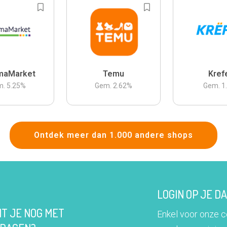
maMarket
Temu
Kref
m.
5.25
%
Gem.
2.62
%
Gem.
1
Ontdek meer dan 1.000 andere shops
LOGIN OP JE 
IT JE NOG MET
Enkel voor onze 