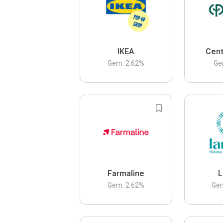
IKEA
Cent
Gem.
2.62
%
Ge
Farmaline
L
Gem.
2.62
%
Ge