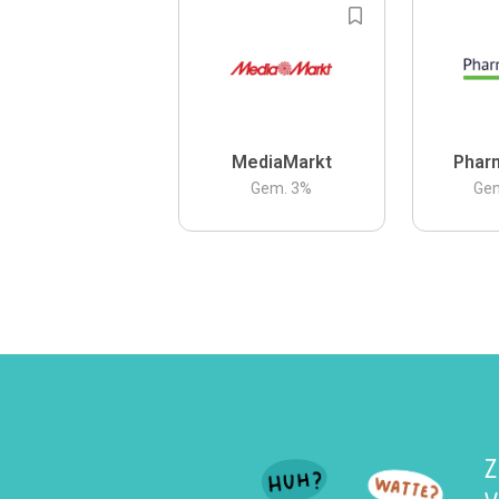
MediaMarkt
Phar
Gem.
3
%
Ge
Z