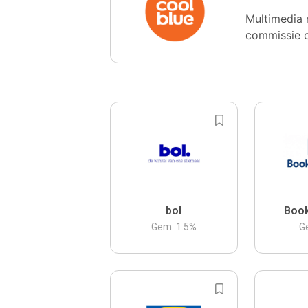
Multimedia 
commissie 
bol
Boo
Gem.
1.5
%
G