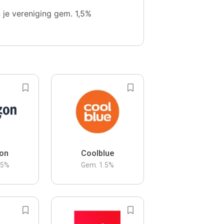
n je vereniging gem. 1,5%
on
Coolblue
.5
%
Gem.
1.5
%