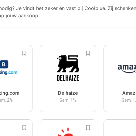
nodig? Je vindt het zeker en vast bij Coolblue. Zij schenke
op jouw aankoop.
king.com
Delhaize
Amaz
em.
2
%
Gem.
1
%
Gem.
1