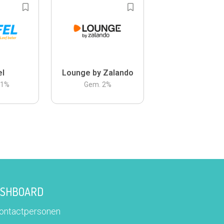
el
Lounge by Zalando
.1
%
Gem.
2
%
DASHBOARD
contactpersonen