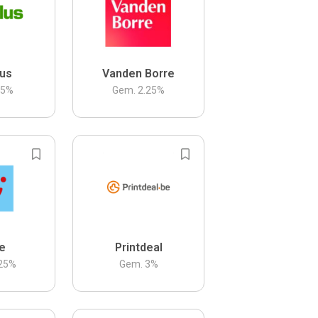
us
Vanden Borre
.5
%
Gem.
2.25
%
be
Printdeal
25
%
Gem.
3
%