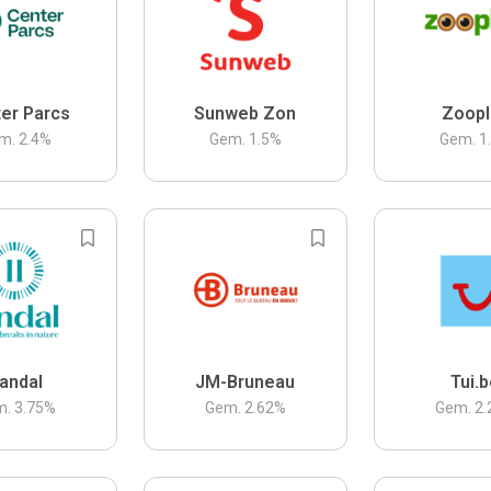
er Parcs
Sunweb Zon
Zoopl
m.
2.4
%
Gem.
1.5
%
Gem.
1
andal
JM-Bruneau
Tui.
m.
3.75
%
Gem.
2.62
%
Gem.
2.