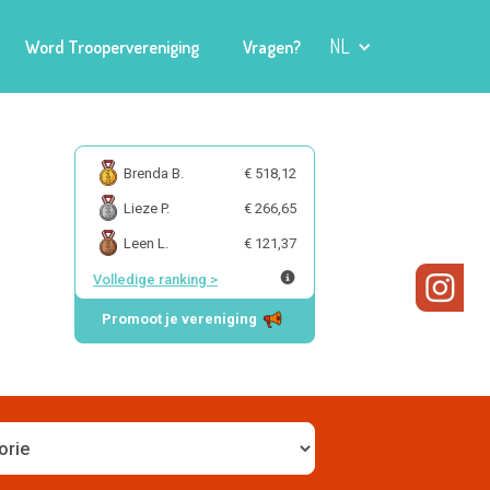
NL
Word Troopervereniging
Vragen?
Brenda B.
€ 518,12
Lieze P.
€ 266,65
Leen L.
€ 121,37
Volledige ranking
>
Promoot je vereniging