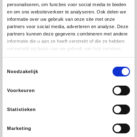
Vidaxl
Lampenlicht.be
Adidas
Hotels.com
personaliseren, om functies voor social media te bieden
en om ons websiteverkeer te analyseren. Ook delen we
informatie over uw gebruik van onze site met onze
partners voor social media, adverteren en analyse. Deze
partners kunnen deze gegevens combineren met andere
Plopsa
DectDirect
Medpets.be
All Accor
informatie die u aan ze heeft verstrekt of die ze hebben
verzameld op basis van uw gebruik van hun services.
Toestemmingsselectie
Noodzakelijk
Brussels Airlines
Wondr.Care
Wijnvoordeel.be
Disneyland Paris
Voorkeuren
ZEB
EuroGifts
Ibood
Get Your Guide
Statistieken
Marketing