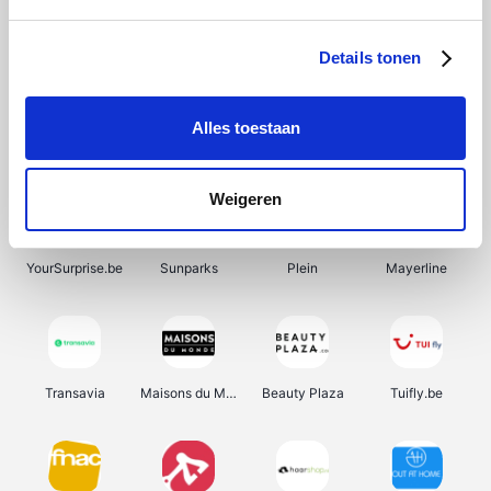
SupraBazar
Shein
Bergfreunde
Smartwatchbanden
Details tonen
Alles toestaan
Manutan
Pazzox
Wijnbeurs.be
HBM Machines
Weigeren
YourSurprise.be
Sunparks
Plein
Mayerline
Transavia
Maisons du Monde
Beauty Plaza
Tuifly.be