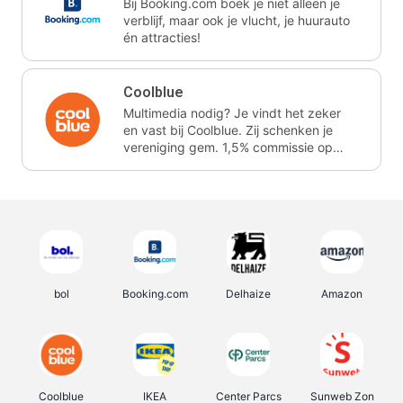
Bij Booking.com boek je niet alleen je
verblijf, maar ook je vlucht, je huurauto
én attracties!
Coolblue
Multimedia nodig? Je vindt het zeker
en vast bij Coolblue. Zij schenken je
vereniging gem. 1,5% commissie op
jouw aankoop.
bol
Booking.com
Delhaize
Amazon
Coolblue
IKEA
Center Parcs
Sunweb Zon