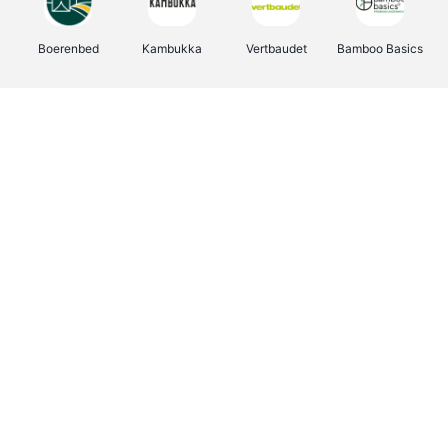
Boerenbed
Kambukka
Vertbaudet
Bamboo Basics
Viator
Deurklinkenshop
Joybuy
OTTO Office
Energie.be
Groepen.be
Name It
Shop like you Give A Damn
Expedia.be
Borgerhoff & Lamberigts
Myprotein
Albelli.be