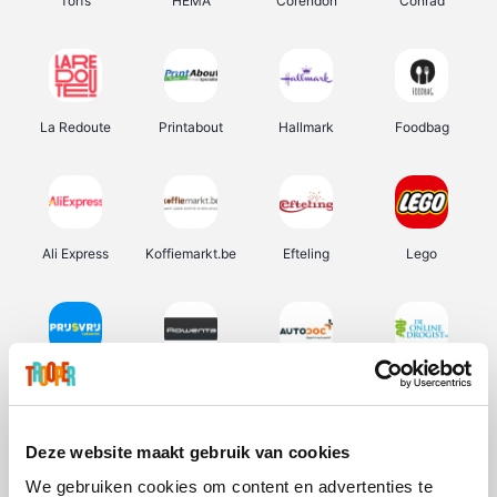
Torfs
HEMA
Corendon
Conrad
La Redoute
Printabout
Hallmark
Foodbag
Ali Express
Koffiemarkt.be
Efteling
Lego
Prijsvrij
Rowenta
Autodoc
De Online Drogist
Deze website maakt gebruik van cookies
We gebruiken cookies om content en advertenties te