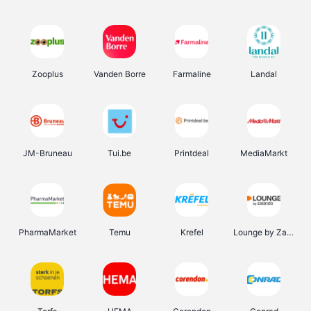
Zooplus
Vanden Borre
Farmaline
Landal
JM-Bruneau
Tui.be
Printdeal
MediaMarkt
PharmaMarket
Temu
Krefel
Lounge by Zalando