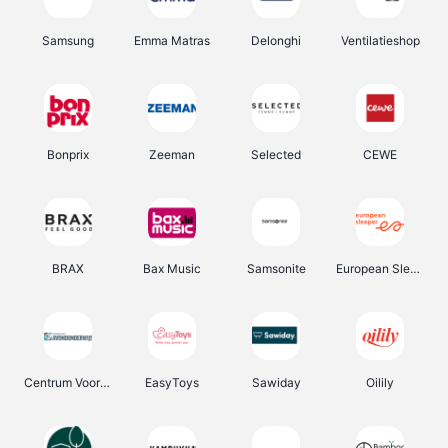
Samsung
Emma Matras
Delonghi
Ventilatieshop
Bonprix
Zeeman
Selected
CEWE
BRAX
Bax Music
Samsonite
European Sleeper
Centrum Voor Avondonderwijs
EasyToys
Sawiday
Oilily