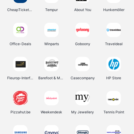
CheapTickets.be
Tempur
About You
Hunkemöller
Office-Deals
Winparts
Goboony
Traveldeal
Fleurop-Interflora
Barefoot & More
Casecompany
HP Store
Pizzahut.be
Weekendesk
My Jewellery
Tennis Point