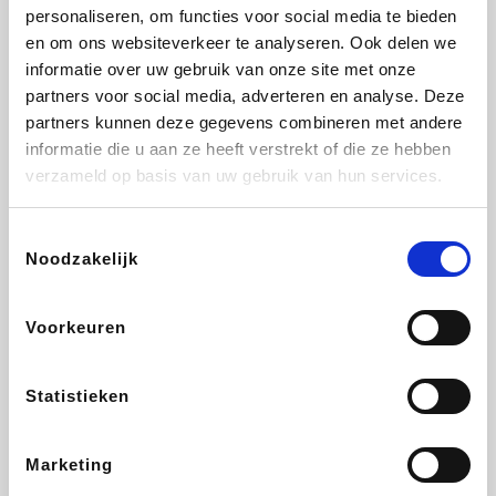
Vidaxl
Lampenlicht.be
Adidas
Hotels.com
personaliseren, om functies voor social media te bieden
en om ons websiteverkeer te analyseren. Ook delen we
informatie over uw gebruik van onze site met onze
partners voor social media, adverteren en analyse. Deze
partners kunnen deze gegevens combineren met andere
Plopsa
DectDirect
Medpets.be
All Accor
informatie die u aan ze heeft verstrekt of die ze hebben
verzameld op basis van uw gebruik van hun services.
Toestemmingsselectie
Noodzakelijk
Brussels Airlines
Wondr.Care
Wijnvoordeel.be
Disneyland Paris
Voorkeuren
ZEB
EuroGifts
Ibood
Get Your Guide
Statistieken
Marketing