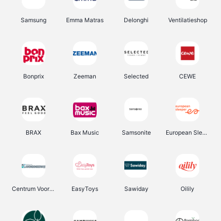
Samsung
Emma Matras
Delonghi
Ventilatieshop
Bonprix
Zeeman
Selected
CEWE
BRAX
Bax Music
Samsonite
European Sleeper
Centrum Voor Avondonderwijs
EasyToys
Sawiday
Oilily