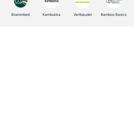
Boerenbed
Kambukka
Vertbaudet
Bamboo Basics
Viator
Deurklinkenshop
Joybuy
OTTO Office
Energie.be
Groepen.be
Name It
Shop like you Give A Damn
Expedia.be
Borgerhoff & Lamberigts
Myprotein
Albelli.be