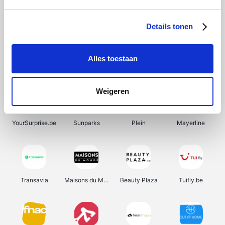
SupraBazar
Shein
Bergfreunde
Smartwatchbanden
Details tonen
Alles toestaan
Manutan
Pazzox
Wijnbeurs.be
HBM Machines
Weigeren
YourSurprise.be
Sunparks
Plein
Mayerline
Transavia
Maisons du Monde
Beauty Plaza
Tuifly.be