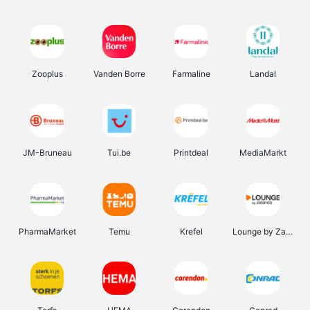
Zooplus
Vanden Borre
Farmaline
Landal
JM-Bruneau
Tui.be
Printdeal
MediaMarkt
PharmaMarket
Temu
Krefel
Lounge by Zalando