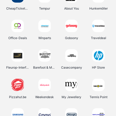
CheapTickets.be
Tempur
About You
Hunkemöller
Office-Deals
Winparts
Goboony
Traveldeal
Fleurop-Interflora
Barefoot & More
Casecompany
HP Store
Pizzahut.be
Weekendesk
My Jewellery
Tennis Point