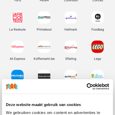
Torfs
HEMA
Corendon
Conrad
La Redoute
Printabout
Hallmark
Foodbag
Ali Express
Koffiemarkt.be
Efteling
Lego
Prijsvrij
Rowenta
Autodoc
De Online Drogist
Deze website maakt gebruik van cookies
We gebruiken cookies om content en advertenties te