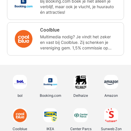
Bij Booking.com boek je niet alleen je
verblijf, maar ook je vlucht, je huurauto
én attracties!
Coolblue
Multimedia nodig? Je vindt het zeker
en vast bij Coolblue. Zij schenken je
vereniging gem. 1,5% commissie op
jouw aankoop.
bol
Booking.com
Delhaize
Amazon
Coolblue
IKEA
Center Parcs
Sunweb Zon