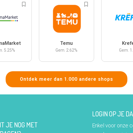
maMarket
Temu
Kref
m.
5.25
%
Gem.
2.62
%
Gem.
1
Ontdek meer dan 1.000 andere shops
LOGIN OP JE 
IT JE NOG MET
Enkel voor onze 