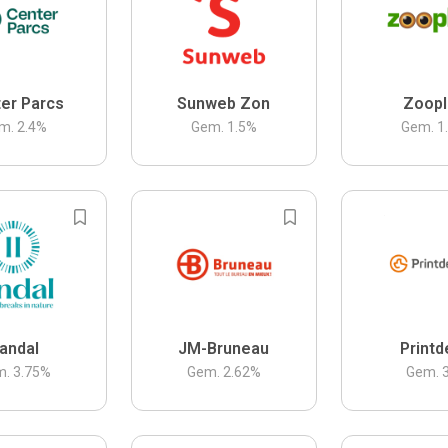
er Parcs
Sunweb Zon
Zoopl
m.
2.4
%
Gem.
1.5
%
Gem.
1
andal
JM-Bruneau
Printd
m.
3.75
%
Gem.
2.62
%
Gem.