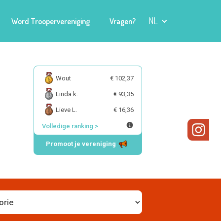
NL
Word Troopervereniging
Vragen?
Wout
€ 102,37
Linda k.
€ 93,35
Lieve L.
€ 16,36
Volledige ranking
>
Promoot je vereniging