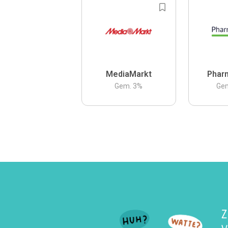
MediaMarkt
Phar
Gem.
3
%
Ge
Z