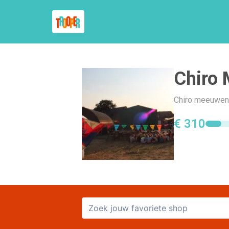
Chiro
Chiro meeuwen g
€ 310