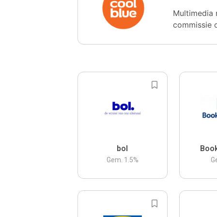
Multimedia 
commissie 
bol
Boo
Gem.
1.5
%
G