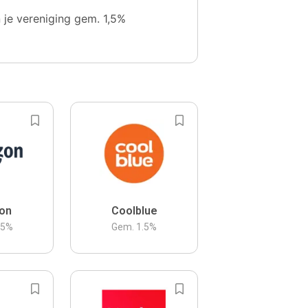
n je vereniging gem. 1,5%
on
Coolblue
.5
%
Gem.
1.5
%