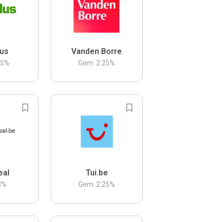
us
Vanden Borre
.5
%
Gem.
2.25
%
eal
Tui.be
3
%
Gem.
2.25
%