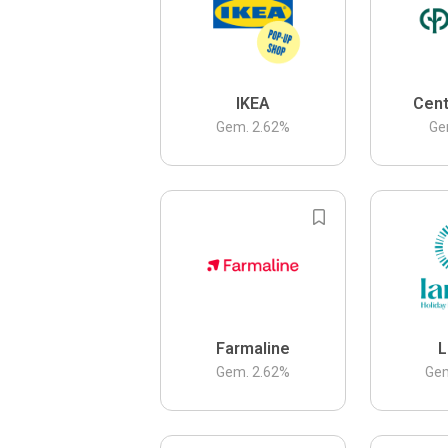
IKEA
Cent
Gem.
2.62
%
Ge
Farmaline
L
Gem.
2.62
%
Ge