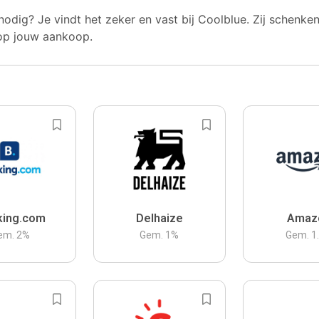
nodig? Je vindt het zeker en vast bij Coolblue. Zij schenke
op jouw aankoop.
king.com
Delhaize
Amaz
em.
2
%
Gem.
1
%
Gem.
1