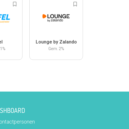
el
Lounge by Zalando
.1
%
Gem.
2
%
DASHBOARD
contactpersonen