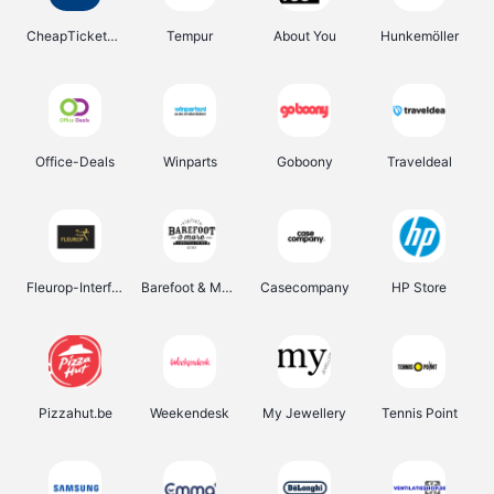
CheapTickets.be
Tempur
About You
Hunkemöller
Office-Deals
Winparts
Goboony
Traveldeal
Fleurop-Interflora
Barefoot & More
Casecompany
HP Store
Pizzahut.be
Weekendesk
My Jewellery
Tennis Point