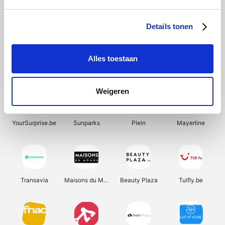
SupraBazar
Shein
Bergfreunde
Smartwatchbanden
Details tonen
Alles toestaan
Manutan
Pazzox
Wijnbeurs.be
HBM Machines
Weigeren
YourSurprise.be
Sunparks
Plein
Mayerline
Transavia
Maisons du Monde
Beauty Plaza
Tuifly.be