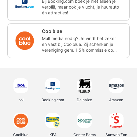
Bij Booking.com boek je niet alleen je
verblijf, maar ook je vlucht, je huurauto
én attracties!
Coolblue
Multimedia nodig? Je vindt het zeker
en vast bij Coolblue. Zij schenken je
vereniging gem. 1,5% commissie op
jouw aankoop.
bol
Booking.com
Delhaize
Amazon
Coolblue
IKEA
Center Parcs
Sunweb Zon