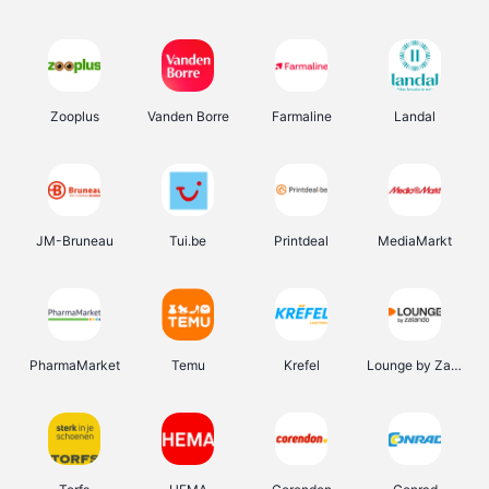
Zooplus
Vanden Borre
Farmaline
Landal
JM-Bruneau
Tui.be
Printdeal
MediaMarkt
PharmaMarket
Temu
Krefel
Lounge by Zalando