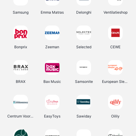
Samsung
Emma Matras
Delonghi
Ventilatieshop
Bonprix
Zeeman
Selected
CEWE
BRAX
Bax Music
Samsonite
European Sleeper
Centrum Voor Avondonderwijs
EasyToys
Sawiday
Oilily