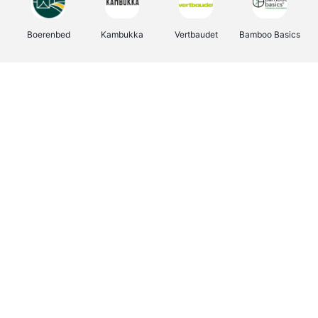
Boerenbed
Kambukka
Vertbaudet
Bamboo Basics
Viator
Deurklinkenshop
Joybuy
OTTO Office
Energie.be
Groepen.be
Name It
Shop like you Give A Damn
Expedia.be
Borgerhoff & Lamberigts
Myprotein
Albelli.be