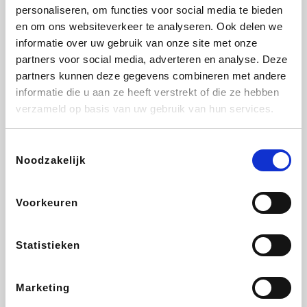
Vidaxl
Lampenlicht.be
Adidas
Hotels.com
personaliseren, om functies voor social media te bieden
en om ons websiteverkeer te analyseren. Ook delen we
informatie over uw gebruik van onze site met onze
partners voor social media, adverteren en analyse. Deze
partners kunnen deze gegevens combineren met andere
Plopsa
DectDirect
Medpets.be
All Accor
informatie die u aan ze heeft verstrekt of die ze hebben
verzameld op basis van uw gebruik van hun services.
Toestemmingsselectie
Noodzakelijk
Brussels Airlines
Wondr.Care
Wijnvoordeel.be
Disneyland Paris
Voorkeuren
ZEB
EuroGifts
Ibood
Get Your Guide
Statistieken
Marketing