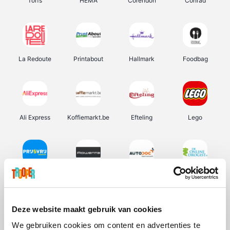
Torfs
HEMA
Corendon
Conrad
La Redoute
Printabout
Hallmark
Foodbag
Ali Express
Koffiemarkt.be
Efteling
Lego
Prijsvrij
Rowenta
Autodoc
De Online Drogist
Deze website maakt gebruik van cookies
We gebruiken cookies om content en advertenties te