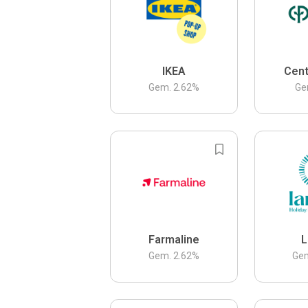
IKEA
Cent
Gem.
2.62
%
Ge
Farmaline
L
Gem.
2.62
%
Ge