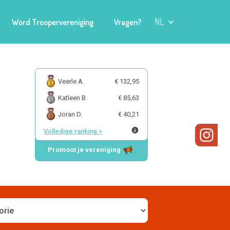
NL
Word Troopervereniging
Vragen?
Veerle A.
€ 132,95
Katleen B.
€ 85,63
Joran D.
€ 40,21
Volledige ranking
>
Promoot je vereniging