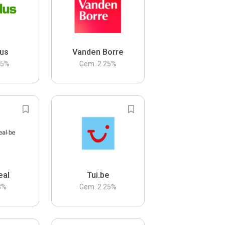
us
Vanden Borre
.5
%
Gem.
2.25
%
eal
Tui.be
3
%
Gem.
2.25
%