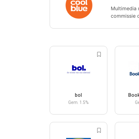
Multimedia 
commissie 
bol
Boo
Gem.
1.5
%
G