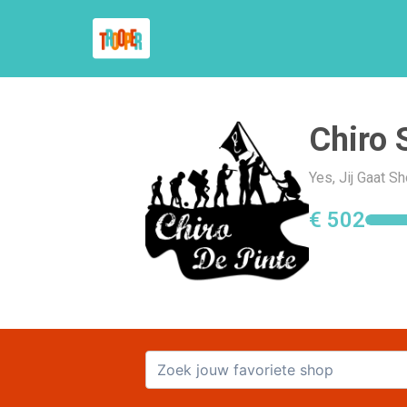
Chiro 
Yes, Jij Gaat S
€ 502