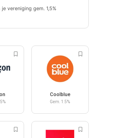
n je vereniging gem. 1,5%
on
Coolblue
.5
%
Gem.
1.5
%