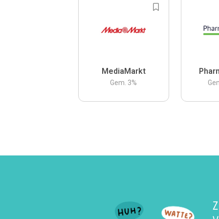
MediaMarkt
Phar
Gem.
3
%
Ge
Z