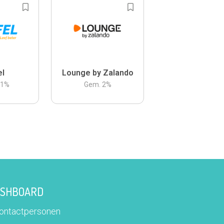
el
Lounge by Zalando
.1
%
Gem.
2
%
DASHBOARD
contactpersonen