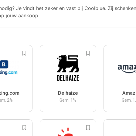
nodig? Je vindt het zeker en vast bij Coolblue. Zij schenke
op jouw aankoop.
king.com
Delhaize
Amaz
em.
2
%
Gem.
1
%
Gem.
1