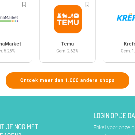
maMarket
Temu
Kref
m.
5.25
%
Gem.
2.62
%
Gem.
1
Ontdek meer dan 1.000 andere shops
LOGIN OP JE 
IT JE NOG MET
Enkel voor onze 