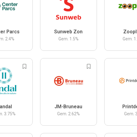
er Parcs
Sunweb Zon
Zoopl
m.
2.4
%
Gem.
1.5
%
Gem.
1
andal
JM-Bruneau
Printd
m.
3.75
%
Gem.
2.62
%
Gem.