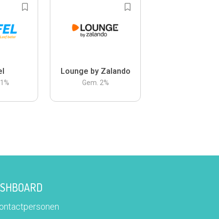
el
Lounge by Zalando
.1
%
Gem.
2
%
DASHBOARD
contactpersonen