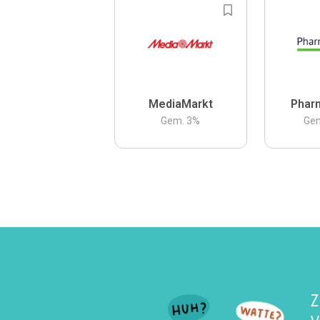
MediaMarkt
Phar
Gem.
3
%
Ge
Z