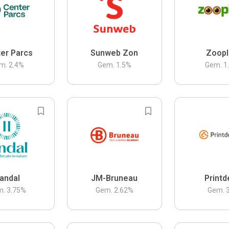
er Parcs
Sunweb Zon
Zoopl
m.
2.4
%
Gem.
1.5
%
Gem.
1
andal
JM-Bruneau
Printd
m.
3.75
%
Gem.
2.62
%
Gem.