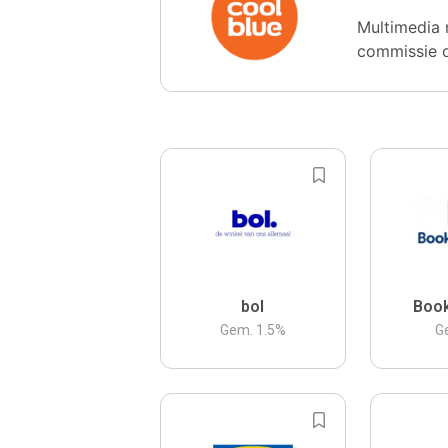
Multimedia 
commissie 
bol
Boo
Gem.
1.5
%
G