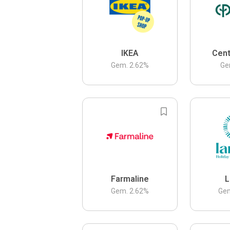
IKEA
Cent
Gem.
2.62
%
Ge
Farmaline
L
Gem.
2.62
%
Ge