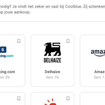
nodig? Je vindt het zeker en vast bij Coolblue. Zij schenke
op jouw aankoop.
king.com
Delhaize
Amaz
em.
2
%
Gem.
1
%
Gem.
1