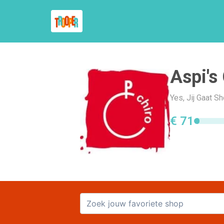
Aspi's
Yes, Jij Gaat S
€ 71