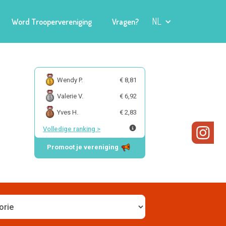
NL
Word Troopervereniging
Vragen?
Wendy P.
€ 8,81
Valerie V.
€ 6,92
Yves H.
€ 2,83
Volledige ranking
>
Promoot je vereniging