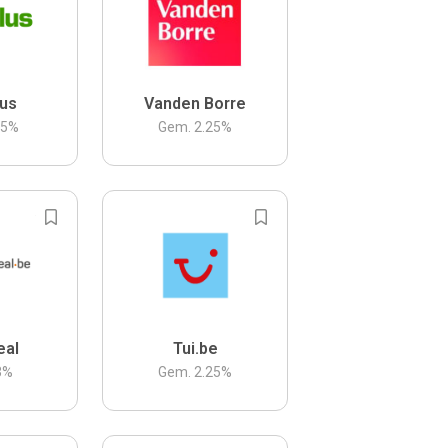
us
Vanden Borre
.5
%
Gem.
2.25
%
eal
Tui.be
3
%
Gem.
2.25
%