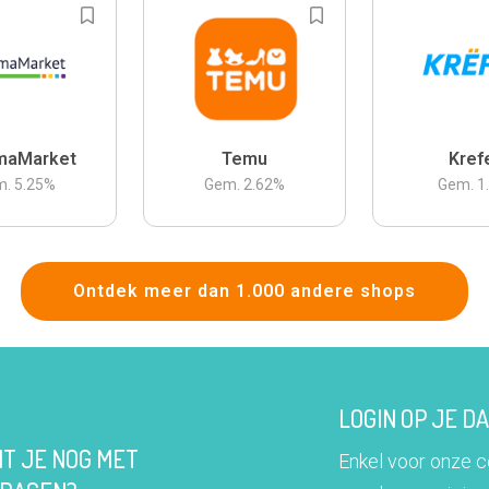
maMarket
Temu
Kref
m.
5.25
%
Gem.
2.62
%
Gem.
1
Ontdek meer dan 1.000 andere shops
LOGIN OP JE 
IT JE NOG MET
Enkel voor onze 