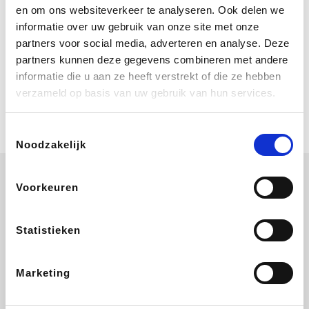
Bij Booking.com boek je niet alleen je
en om ons websiteverkeer te analyseren. Ook delen we
verblijf, maar ook je vlucht, je huurauto
informatie over uw gebruik van onze site met onze
én attracties!
partners voor social media, adverteren en analyse. Deze
partners kunnen deze gegevens combineren met andere
Coolblue
informatie die u aan ze heeft verstrekt of die ze hebben
Multimedia nodig? Je vindt het zeker
verzameld op basis van uw gebruik van hun services.
en vast bij Coolblue. Zij schenken je
vereniging gem. 1,5% commissie op
jouw aankoop.
Toestemmingsselectie
Noodzakelijk
Voorkeuren
Wijnvoordeel.be
EuroGifts
Ibood
SupraBazar
Statistieken
Marketing
Shein
Bergfreunde
Pazzox
Smartwatchbanden