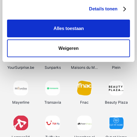
Details tonen
Alles toestaan
Manutan
Get Your Guide
Wijnbeurs.be
HBM Machines
Weigeren
YourSurprise.be
Sunparks
Maisons du Monde
Plein
Mayerline
Transavia
Fnac
Beauty Plaza