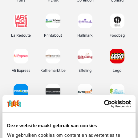
Torfs
HEMA
Corendon
Conrad
La Redoute
Printabout
Hallmark
Foodbag
Ali Express
Koffiemarkt.be
Efteling
Lego
Prijsvrij
Rowenta
Autodoc
De Online Drogist
Deze website maakt gebruik van cookies
We gebruiken cookies om content en advertenties te