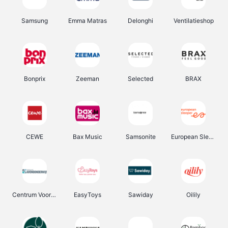
Samsung
Emma Matras
Delonghi
Ventilatieshop
Bonprix
Zeeman
Selected
BRAX
CEWE
Bax Music
Samsonite
European Sleeper
Centrum Voor Avondonderwijs
EasyToys
Sawiday
Oilily