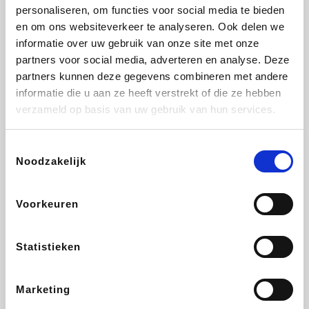
Vidaxl
Lampenlicht.be
Adidas
Hotels.com
personaliseren, om functies voor social media te bieden
en om ons websiteverkeer te analyseren. Ook delen we
informatie over uw gebruik van onze site met onze
partners voor social media, adverteren en analyse. Deze
partners kunnen deze gegevens combineren met andere
Plopsa
DectDirect
Medpets.be
All Accor
informatie die u aan ze heeft verstrekt of die ze hebben
verzameld op basis van uw gebruik van hun services.
Toestemmingsselectie
Noodzakelijk
Brussels Airlines
Wondr.Care
Wijnvoordeel.be
Disneyland Paris
Voorkeuren
EuroGifts
ZEB
Ibood
Get Your Guide
Statistieken
Marketing