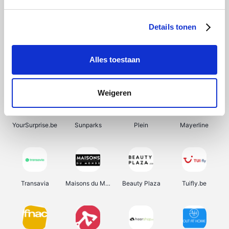
SupraBazar
Shein
Bergfreunde
Smartwatchbanden
Details tonen
Alles toestaan
Manutan
Pazzox
Wijnbeurs.be
HBM Machines
Weigeren
YourSurprise.be
Sunparks
Plein
Mayerline
Transavia
Maisons du Monde
Beauty Plaza
Tuifly.be