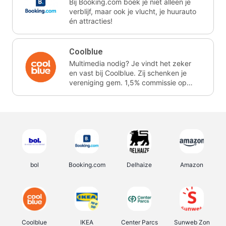
Bij Booking.com boek je niet alleen je
verblijf, maar ook je vlucht, je huurauto
én attracties!
Coolblue
Multimedia nodig? Je vindt het zeker
en vast bij Coolblue. Zij schenken je
vereniging gem. 1,5% commissie op
jouw aankoop.
bol
Booking.com
Delhaize
Amazon
Coolblue
IKEA
Center Parcs
Sunweb Zon