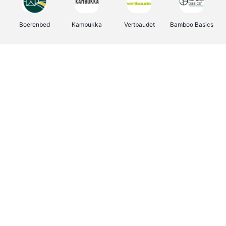
Boerenbed
Kambukka
Vertbaudet
Bamboo Basics
Viator
Deurklinkenshop
Joybuy
OTTO Office
Energie.be
Groepen.be
Name It
Shop like you Give A Damn
Expedia.be
Borgerhoff & Lamberigts
Myprotein
Albelli.be