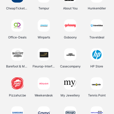
CheapTickets.be
Tempur
About You
Hunkemöller
Office-Deals
Winparts
Goboony
Traveldeal
Barefoot & More
Fleurop-Interflora
Casecompany
HP Store
Pizzahut.be
Weekendesk
My Jewellery
Tennis Point