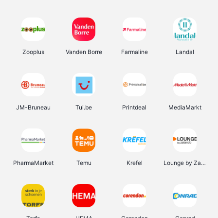
Zooplus
Vanden Borre
Farmaline
Landal
JM-Bruneau
Tui.be
Printdeal
MediaMarkt
PharmaMarket
Temu
Krefel
Lounge by Zalando