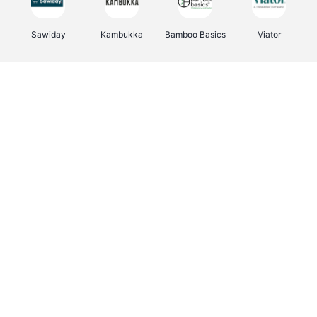
Sawiday
Kambukka
Bamboo Basics
Viator
Deurklinkenshop
Samsonite
Vertbaudet
OTTO Office
Energie.be
Joybuy
Groepen.be
Name It
Albelli.be
Borgerhoff & Lamberigts
Myprotein
JBL