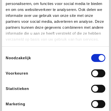
Vidaxl
Lampenlicht.be
Plopsa
Adidas
personaliseren, om functies voor social media te bieden
en om ons websiteverkeer te analyseren. Ook delen we
informatie over uw gebruik van onze site met onze
partners voor social media, adverteren en analyse. Deze
partners kunnen deze gegevens combineren met andere
Hotels.com
All Accor
Medpets.be
Brussels Airlines
informatie die u aan ze heeft verstrekt of die ze hebben
verzameld op basis van uw gebruik van hun services.
Toestemmingsselectie
Noodzakelijk
DectDirect
ZEB
Wondr.Care
Disneyland Paris
Voorkeuren
Wijnvoordeel.be
EuroGifts
Ibood
SupraBazar
Statistieken
Marketing