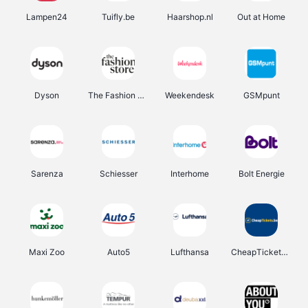
Lampen24
Tuifly.be
Haarshop.nl
Out at Home
Dyson
The Fashion Store
Weekendesk
GSMpunt
Sarenza
Schiesser
Interhome
Bolt Energie
Maxi Zoo
Auto5
Lufthansa
CheapTickets.be