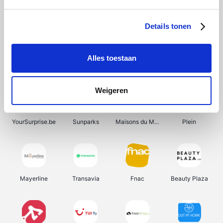
Shein
Bergfreunde
Pazzox
Smartwatchbanden
Details tonen
Alles toestaan
Manutan
Get Your Guide
Wijnbeurs.be
HBM Machines
Weigeren
YourSurprise.be
Sunparks
Maisons du Monde
Plein
Mayerline
Transavia
Fnac
Beauty Plaza