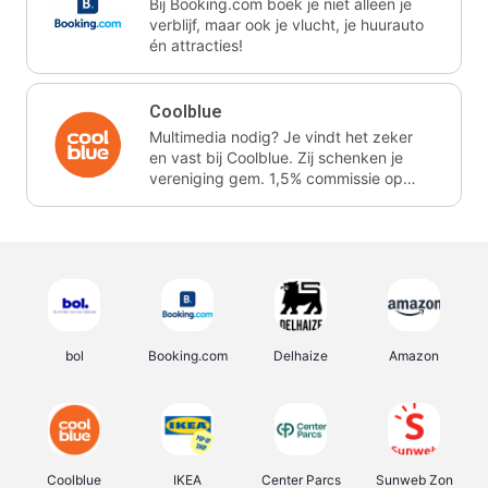
Bij Booking.com boek je niet alleen je
verblijf, maar ook je vlucht, je huurauto
én attracties!
Coolblue
Multimedia nodig? Je vindt het zeker
en vast bij Coolblue. Zij schenken je
vereniging gem. 1,5% commissie op
jouw aankoop.
bol
Booking.com
Delhaize
Amazon
Coolblue
IKEA
Center Parcs
Sunweb Zon