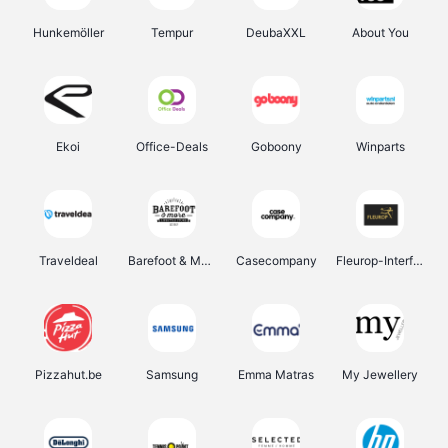
Hunkemöller
Tempur
DeubaXXL
About You
Ekoi
Office-Deals
Goboony
Winparts
Traveldeal
Barefoot & More
Casecompany
Fleurop-Interflora
Pizzahut.be
Samsung
Emma Matras
My Jewellery