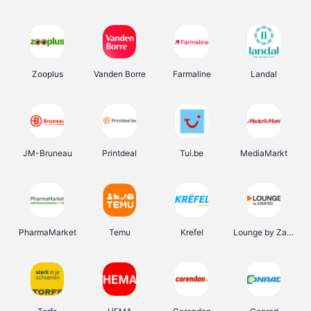
Zooplus
Vanden Borre
Farmaline
Landal
JM-Bruneau
Printdeal
Tui.be
MediaMarkt
PharmaMarket
Temu
Krefel
Lounge by Zalando