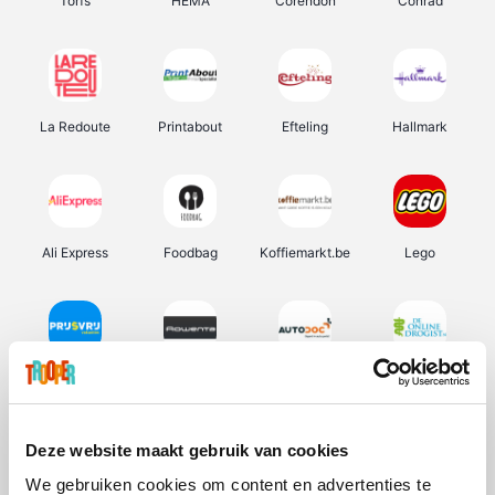
Torfs
HEMA
Corendon
Conrad
La Redoute
Printabout
Efteling
Hallmark
Ali Express
Foodbag
Koffiemarkt.be
Lego
Prijsvrij
Rowenta
Autodoc
De Online Drogist
Deze website maakt gebruik van cookies
We gebruiken cookies om content en advertenties te