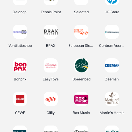
Delonghi
Tennis Point
Selected
HP Store
Ventilatieshop
BRAX
European Sleeper
Centrum Voor Avondonderwijs
Bonprix
EasyToys
Boerenbed
Zeeman
CEWE
Oilily
Bax Music
Martin's Hotels