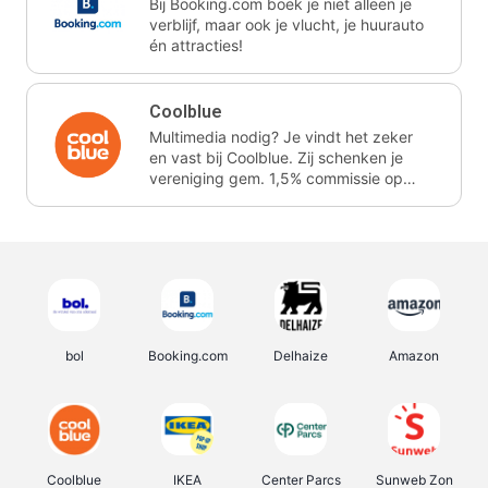
Bij Booking.com boek je niet alleen je
verblijf, maar ook je vlucht, je huurauto
én attracties!
Coolblue
Multimedia nodig? Je vindt het zeker
en vast bij Coolblue. Zij schenken je
vereniging gem. 1,5% commissie op
jouw aankoop.
bol
Booking.com
Delhaize
Amazon
Coolblue
IKEA
Center Parcs
Sunweb Zon