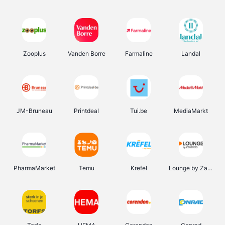
Zooplus
Vanden Borre
Farmaline
Landal
JM-Bruneau
Printdeal
Tui.be
MediaMarkt
PharmaMarket
Temu
Krefel
Lounge by Zalando