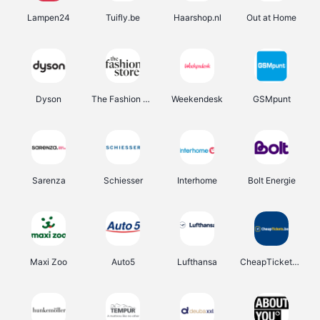
Lampen24
Tuifly.be
Haarshop.nl
Out at Home
Dyson
The Fashion Store
Weekendesk
GSMpunt
Sarenza
Schiesser
Interhome
Bolt Energie
Maxi Zoo
Auto5
Lufthansa
CheapTickets.be