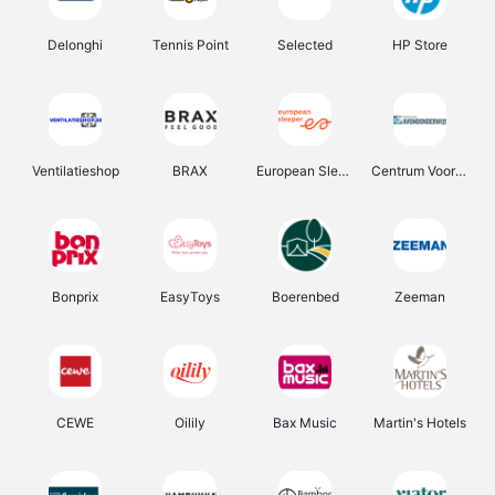
Delonghi
Tennis Point
Selected
HP Store
Ventilatieshop
BRAX
European Sleeper
Centrum Voor Avondonderwijs
Bonprix
EasyToys
Boerenbed
Zeeman
CEWE
Oilily
Bax Music
Martin's Hotels