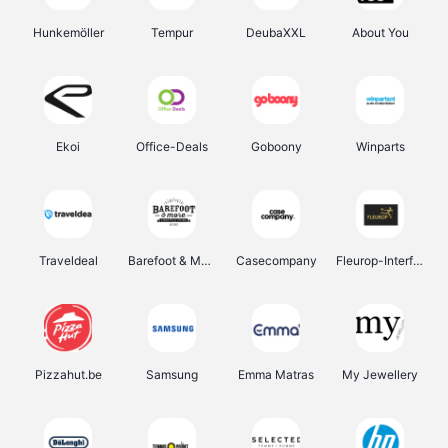
Hunkemöller
Tempur
DeubaXXL
About You
Ekoi
Office-Deals
Goboony
Winparts
Traveldeal
Barefoot & More
Casecompany
Fleurop-Interflora
Pizzahut.be
Samsung
Emma Matras
My Jewellery