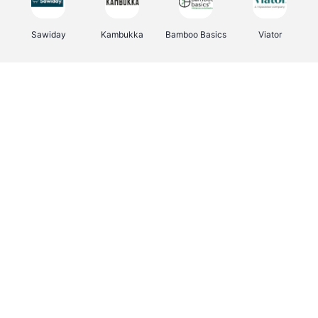
Sawiday
Kambukka
Bamboo Basics
Viator
Deurklinkenshop
Samsonite
Vertbaudet
OTTO Office
Energie.be
Joybuy
Groepen.be
Name It
Albelli.be
Borgerhoff & Lamberigts
Myprotein
JBL