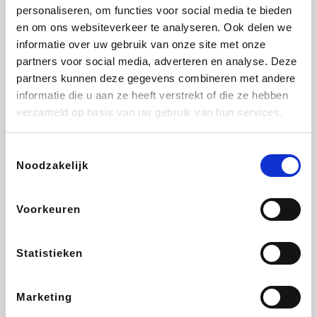
Vidaxl
Lampenlicht.be
Plopsa
Adidas
personaliseren, om functies voor social media te bieden
en om ons websiteverkeer te analyseren. Ook delen we
informatie over uw gebruik van onze site met onze
partners voor social media, adverteren en analyse. Deze
partners kunnen deze gegevens combineren met andere
Hotels.com
All Accor
Medpets.be
Brussels Airlines
informatie die u aan ze heeft verstrekt of die ze hebben
verzameld op basis van uw gebruik van hun services.
Toestemmingsselectie
Noodzakelijk
DectDirect
ZEB
Wondr.Care
Disneyland Paris
Voorkeuren
Wijnvoordeel.be
EuroGifts
Ibood
SupraBazar
Statistieken
Marketing