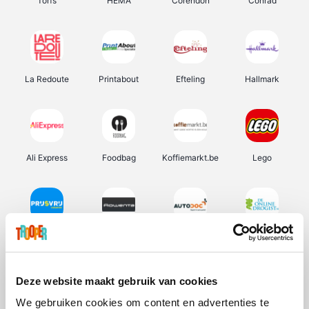
Torfs
HEMA
Corendon
Conrad
La Redoute
Printabout
Efteling
Hallmark
Ali Express
Foodbag
Koffiemarkt.be
Lego
Prijsvrij
Rowenta
Autodoc
De Online Drogist
Deze website maakt gebruik van cookies
We gebruiken cookies om content en advertenties te