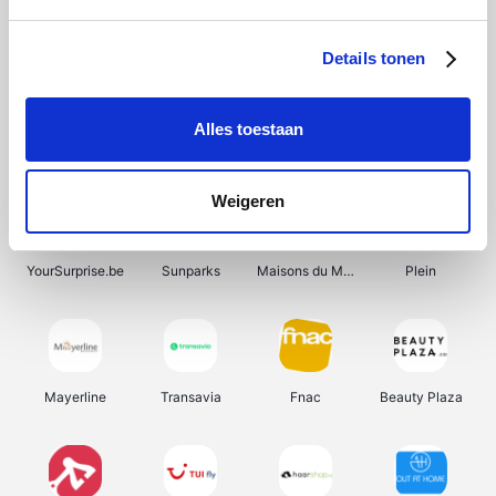
Shein
Bergfreunde
Pazzox
Smartwatchbanden
Details tonen
Alles toestaan
Manutan
Get Your Guide
Wijnbeurs.be
HBM Machines
Weigeren
YourSurprise.be
Sunparks
Maisons du Monde
Plein
Mayerline
Transavia
Fnac
Beauty Plaza