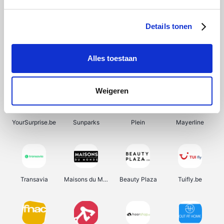
SupraBazar
Shein
Bergfreunde
Smartwatchbanden
Details tonen
Alles toestaan
Manutan
Pazzox
Wijnbeurs.be
HBM Machines
Weigeren
YourSurprise.be
Sunparks
Plein
Mayerline
Transavia
Maisons du Monde
Beauty Plaza
Tuifly.be