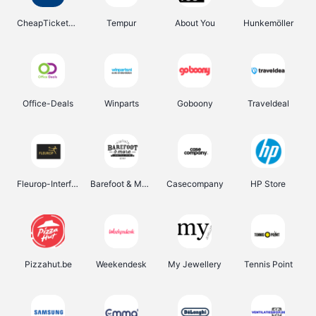
CheapTickets.be
Tempur
About You
Hunkemöller
Office-Deals
Winparts
Goboony
Traveldeal
Fleurop-Interflora
Barefoot & More
Casecompany
HP Store
Pizzahut.be
Weekendesk
My Jewellery
Tennis Point