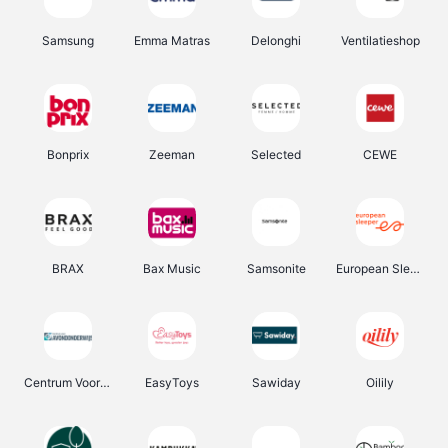
Samsung
Emma Matras
Delonghi
Ventilatieshop
Bonprix
Zeeman
Selected
CEWE
BRAX
Bax Music
Samsonite
European Sleeper
Centrum Voor Avondonderwijs
EasyToys
Sawiday
Oilily