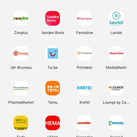
Zooplus
Vanden Borre
Farmaline
Landal
JM-Bruneau
Tui.be
Printdeal
MediaMarkt
PharmaMarket
Temu
Krefel
Lounge by Zalando