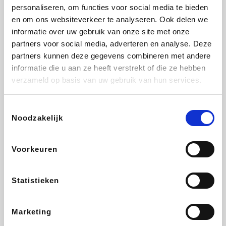
Vidaxl
Lampenlicht.be
Adidas
Hotels.com
personaliseren, om functies voor social media te bieden
en om ons websiteverkeer te analyseren. Ook delen we
informatie over uw gebruik van onze site met onze
partners voor social media, adverteren en analyse. Deze
partners kunnen deze gegevens combineren met andere
Plopsa
DectDirect
Medpets.be
All Accor
informatie die u aan ze heeft verstrekt of die ze hebben
verzameld op basis van uw gebruik van hun services.
Toestemmingsselectie
Noodzakelijk
Brussels Airlines
Wondr.Care
Wijnvoordeel.be
Disneyland Paris
Voorkeuren
ZEB
EuroGifts
Ibood
Get Your Guide
Statistieken
Marketing