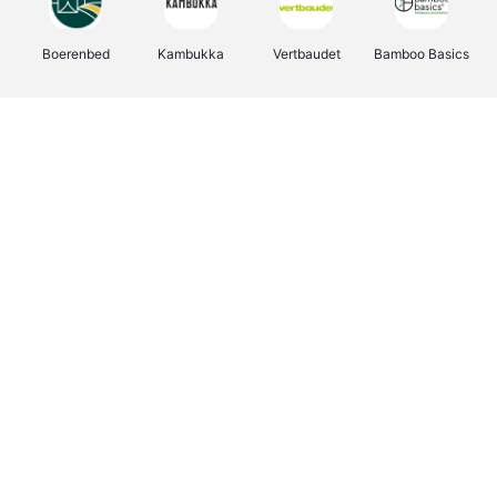
Boerenbed
Kambukka
Vertbaudet
Bamboo Basics
Viator
Deurklinkenshop
Joybuy
OTTO Office
Energie.be
Groepen.be
Name It
Shop like you Give A Damn
Expedia.be
Borgerhoff & Lamberigts
Myprotein
Albelli.be