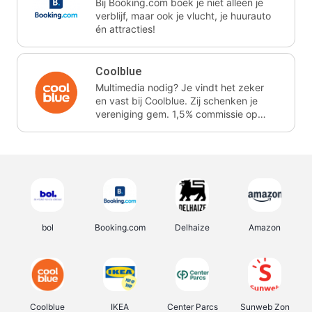
Bij Booking.com boek je niet alleen je
verblijf, maar ook je vlucht, je huurauto
én attracties!
Coolblue
Multimedia nodig? Je vindt het zeker
en vast bij Coolblue. Zij schenken je
vereniging gem. 1,5% commissie op
jouw aankoop.
bol
Booking.com
Delhaize
Amazon
Coolblue
IKEA
Center Parcs
Sunweb Zon