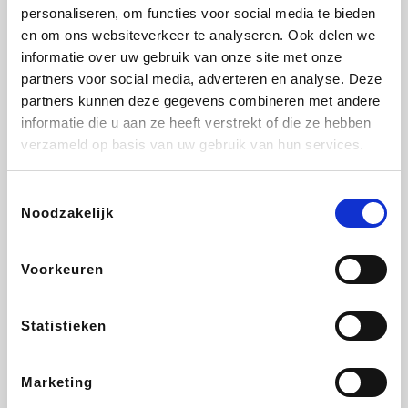
Vidaxl
Plopsa
Lampenlicht.be
Adidas
personaliseren, om functies voor social media te bieden
en om ons websiteverkeer te analyseren. Ook delen we
informatie over uw gebruik van onze site met onze
partners voor social media, adverteren en analyse. Deze
partners kunnen deze gegevens combineren met andere
Hotels.com
All Accor
Brussels Airlines
Medpets.be
informatie die u aan ze heeft verstrekt of die ze hebben
verzameld op basis van uw gebruik van hun services.
Toestemmingsselectie
Noodzakelijk
DectDirect
Wijnvoordeel.be
Wondr.Care
ZEB
Voorkeuren
Disneyland Paris
EuroGifts
Ibood
SupraBazar
Statistieken
Marketing