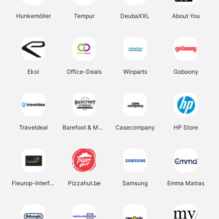
Hunkemöller
Tempur
DeubaXXL
About You
Ekoi
Office-Deals
Winparts
Goboony
Traveldeal
Barefoot & More
Casecompany
HP Store
Fleurop-Interflora
Pizzahut.be
Samsung
Emma Matras