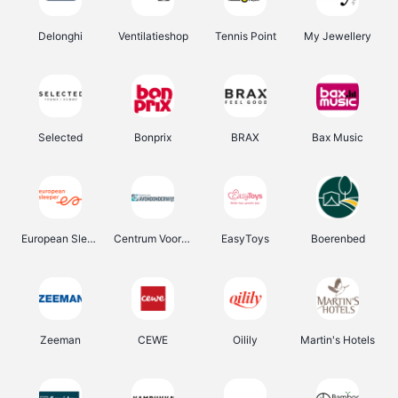
Delonghi
Ventilatieshop
Tennis Point
My Jewellery
Selected
Bonprix
BRAX
Bax Music
European Sleeper
Centrum Voor Avondonderwijs
EasyToys
Boerenbed
Zeeman
CEWE
Oilily
Martin's Hotels