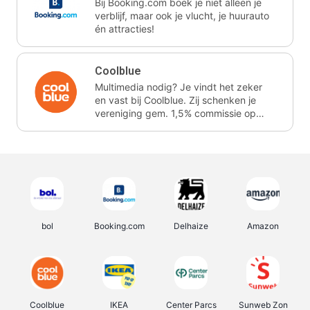
Bij Booking.com boek je niet alleen je
verblijf, maar ook je vlucht, je huurauto
én attracties!
Coolblue
Multimedia nodig? Je vindt het zeker
en vast bij Coolblue. Zij schenken je
vereniging gem. 1,5% commissie op
jouw aankoop.
bol
Booking.com
Delhaize
Amazon
Coolblue
IKEA
Center Parcs
Sunweb Zon