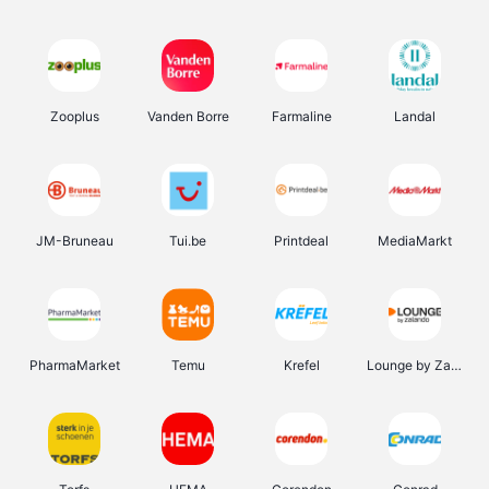
Zooplus
Vanden Borre
Farmaline
Landal
JM-Bruneau
Tui.be
Printdeal
MediaMarkt
PharmaMarket
Temu
Krefel
Lounge by Zalando