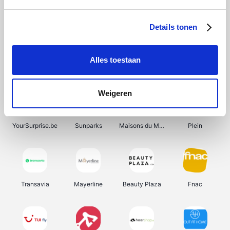
Shein
Get Your Guide
Bergfreunde
Pazzox
Details tonen
Alles toestaan
Smartwatchbanden
Manutan
Wijnbeurs.be
HBM Machines
Weigeren
YourSurprise.be
Sunparks
Maisons du Monde
Plein
Transavia
Mayerline
Beauty Plaza
Fnac