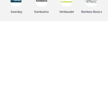
Sawiday
Kambukka
Vertbaudet
Bamboo Basics
Viator
Deurklinkenshop
Samsonite
OTTO Office
Energie.be
Groepen.be
Name It
Albelli.be
Joybuy
Borgerhoff & Lamberigts
Myprotein
JBL