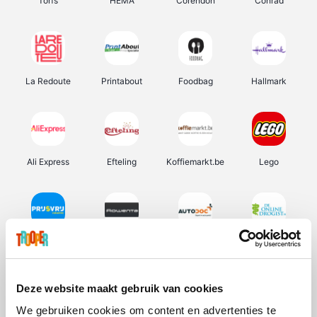
Torfs
HEMA
Corendon
Conrad
La Redoute
Printabout
Foodbag
Hallmark
Ali Express
Efteling
Koffiemarkt.be
Lego
Prijsvrij
Rowenta
Autodoc
De Online Drogist
Deze website maakt gebruik van cookies
We gebruiken cookies om content en advertenties te