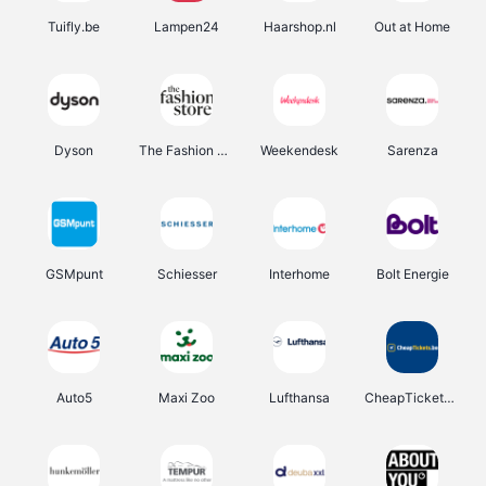
Tuifly.be
Lampen24
Haarshop.nl
Out at Home
Dyson
The Fashion Store
Weekendesk
Sarenza
GSMpunt
Schiesser
Interhome
Bolt Energie
Auto5
Maxi Zoo
Lufthansa
CheapTickets.be