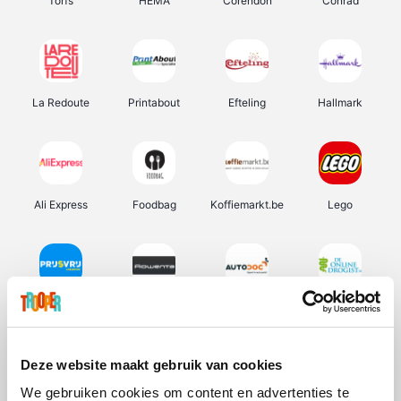
Torfs
HEMA
Corendon
Conrad
La Redoute
Printabout
Efteling
Hallmark
Ali Express
Foodbag
Koffiemarkt.be
Lego
Prijsvrij
Rowenta
Autodoc
De Online Drogist
Deze website maakt gebruik van cookies
We gebruiken cookies om content en advertenties te