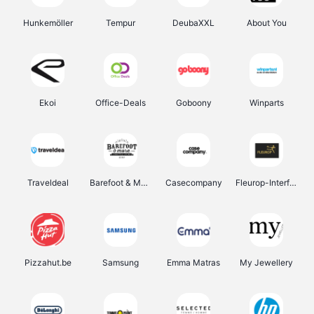
Hunkemöller
Tempur
DeubaXXL
About You
Ekoi
Office-Deals
Goboony
Winparts
Traveldeal
Barefoot & More
Casecompany
Fleurop-Interflora
Pizzahut.be
Samsung
Emma Matras
My Jewellery