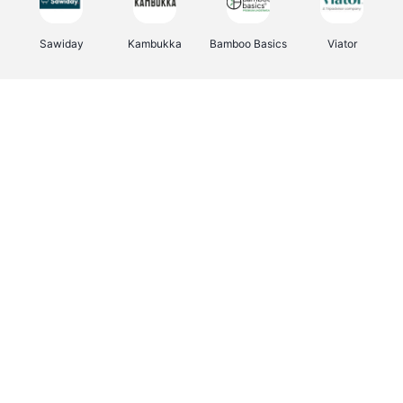
Sawiday
Kambukka
Bamboo Basics
Viator
Deurklinkenshop
Samsonite
Vertbaudet
OTTO Office
Energie.be
Joybuy
Groepen.be
Name It
Albelli.be
Borgerhoff & Lamberigts
Myprotein
JBL