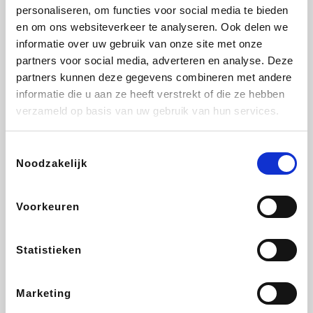
Vidaxl
Lampenlicht.be
Plopsa
Adidas
personaliseren, om functies voor social media te bieden
en om ons websiteverkeer te analyseren. Ook delen we
informatie over uw gebruik van onze site met onze
partners voor social media, adverteren en analyse. Deze
partners kunnen deze gegevens combineren met andere
Hotels.com
All Accor
Medpets.be
Brussels Airlines
informatie die u aan ze heeft verstrekt of die ze hebben
verzameld op basis van uw gebruik van hun services.
Toestemmingsselectie
Noodzakelijk
DectDirect
ZEB
Wondr.Care
Disneyland Paris
Voorkeuren
Wijnvoordeel.be
EuroGifts
Ibood
SupraBazar
Statistieken
Marketing