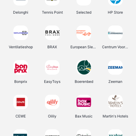
Delonghi
Tennis Point
Selected
HP Store
Ventilatieshop
BRAX
European Sleeper
Centrum Voor Avondonderwijs
Bonprix
EasyToys
Boerenbed
Zeeman
CEWE
Oilily
Bax Music
Martin's Hotels