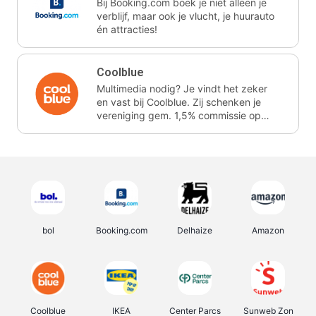
Bij Booking.com boek je niet alleen je
verblijf, maar ook je vlucht, je huurauto
én attracties!
Coolblue
Multimedia nodig? Je vindt het zeker
en vast bij Coolblue. Zij schenken je
vereniging gem. 1,5% commissie op
jouw aankoop.
bol
Booking.com
Delhaize
Amazon
Coolblue
IKEA
Center Parcs
Sunweb Zon