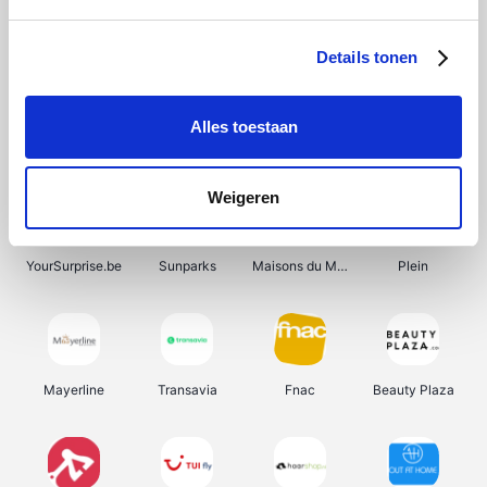
Shein
Bergfreunde
Pazzox
Smartwatchbanden
Details tonen
Alles toestaan
Manutan
Get Your Guide
Wijnbeurs.be
HBM Machines
Weigeren
YourSurprise.be
Sunparks
Maisons du Monde
Plein
Mayerline
Transavia
Fnac
Beauty Plaza