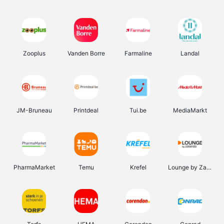
Zooplus
Vanden Borre
Farmaline
Landal
JM-Bruneau
Printdeal
Tui.be
MediaMarkt
PharmaMarket
Temu
Krefel
Lounge by Zalando