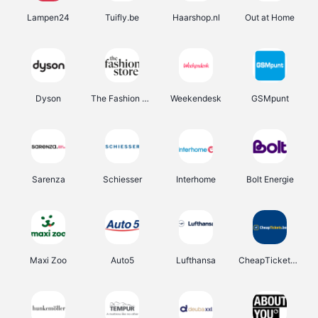
Lampen24
Tuifly.be
Haarshop.nl
Out at Home
Dyson
The Fashion Store
Weekendesk
GSMpunt
Sarenza
Schiesser
Interhome
Bolt Energie
Maxi Zoo
Auto5
Lufthansa
CheapTickets.be