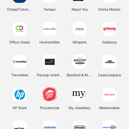
CheapTickets.be
Tempur
About You
Emma Matras
Office-Deals
Hunkemöller
Winparts
Goboony
Traveldeal
Fleurop-Interflora
Barefoot & More
Casecompany
HP Store
Pizzahut.be
My Jewellery
Weekendesk