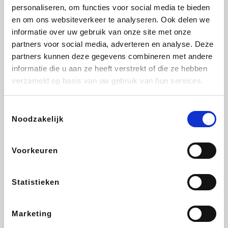
Lampenlicht.be
De Online Drogist
Hotels.com
Adidas
personaliseren, om functies voor social media te bieden
en om ons websiteverkeer te analyseren. Ook delen we
informatie over uw gebruik van onze site met onze
partners voor social media, adverteren en analyse. Deze
partners kunnen deze gegevens combineren met andere
Plopsa
DectDirect
Medpets.be
All Accor
informatie die u aan ze heeft verstrekt of die ze hebben
verzameld op basis van uw gebruik van hun services.
Toestemmingsselectie
Noodzakelijk
Brussels Airlines
Wondr.Care
Wijnvoordeel.be
Disneyland Paris
Voorkeuren
EuroGifts
ZEB
Ibood
Get Your Guide
Statistieken
Marketing