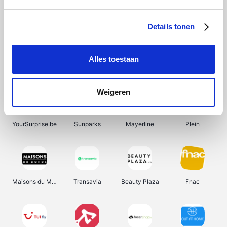
Shein
Bergfreunde
SupraBazar
Smartwatchbanden
Details tonen
Alles toestaan
Manutan
Pazzox
Wijnbeurs.be
HBM Machines
Weigeren
YourSurprise.be
Sunparks
Mayerline
Plein
Maisons du Monde
Transavia
Beauty Plaza
Fnac