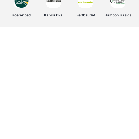
Boerenbed
Kambukka
Vertbaudet
Bamboo Basics
Viator
Deurklinkenshop
Joybuy
OTTO Office
Groepen.be
Shop like you Give A Damn
Expedia.be
Borgerhoff & Lamberigts
Myprotein
Albelli.be
Martin's Hotels
Name It