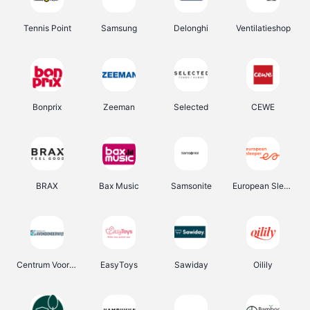
Tennis Point
Samsung
Delonghi
Ventilatieshop
Bonprix
Zeeman
Selected
CEWE
BRAX
Bax Music
Samsonite
European Sleeper
Centrum Voor Avondonderwijs
EasyToys
Sawiday
Oilily