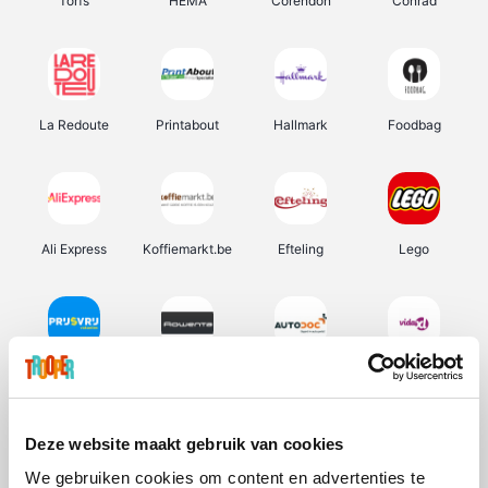
Torfs
HEMA
Corendon
Conrad
La Redoute
Printabout
Hallmark
Foodbag
Ali Express
Koffiemarkt.be
Efteling
Lego
Prijsvrij
Rowenta
Autodoc
Vidaxl
Deze website maakt gebruik van cookies
We gebruiken cookies om content en advertenties te