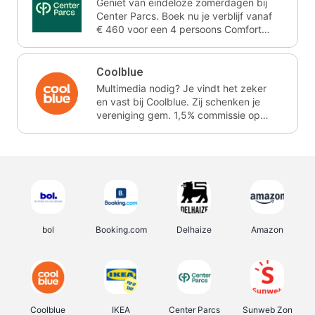
Geniet van eindeloze zomerdagen bij
Center Parcs. Boek nu je verblijf vanaf
€ 460 voor een 4 persoons Comfort
cottage voor 3 nachten. Ze schenken
je vereniging gem. 2,4% commissie.
Coolblue
Multimedia nodig? Je vindt het zeker
en vast bij Coolblue. Zij schenken je
vereniging gem. 1,5% commissie op
jouw aankoop.
bol
Booking.com
Delhaize
Amazon
Coolblue
IKEA
Center Parcs
Sunweb Zon