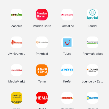
Zooplus
Vanden Borre
Farmaline
Landal
JM-Bruneau
Printdeal
Tui.be
PharmaMarket
MediaMarkt
Temu
Krefel
Lounge by Zalando