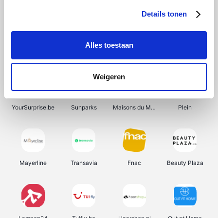
Details tonen
Alles toestaan
Manutan
Get Your Guide
Wijnbeurs.be
HBM Machines
Weigeren
YourSurprise.be
Sunparks
Maisons du Monde
Plein
Mayerline
Transavia
Fnac
Beauty Plaza