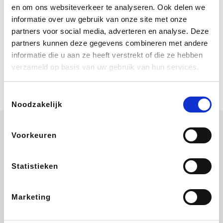
Bij Booking.com boek je niet alleen je
en om ons websiteverkeer te analyseren. Ook delen we
verblijf, maar ook je vlucht, je huurauto
informatie over uw gebruik van onze site met onze
én attracties!
partners voor social media, adverteren en analyse. Deze
partners kunnen deze gegevens combineren met andere
Coolblue
informatie die u aan ze heeft verstrekt of die ze hebben
Multimedia nodig? Je vindt het zeker
verzameld op basis van uw gebruik van hun services.
en vast bij Coolblue. Zij schenken je
vereniging gem. 1,5% commissie op
jouw aankoop.
Toestemmingsselectie
Noodzakelijk
Voorkeuren
Wijnvoordeel.be
EuroGifts
Ibood
SupraBazar
Statistieken
Marketing
Shein
Bergfreunde
Pazzox
Smartwatchbanden