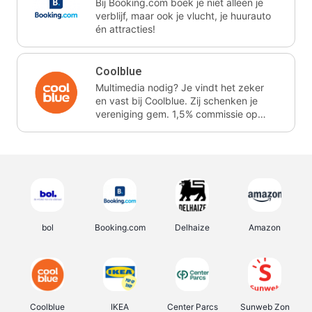
Bij Booking.com boek je niet alleen je
verblijf, maar ook je vlucht, je huurauto
én attracties!
Coolblue
Multimedia nodig? Je vindt het zeker
en vast bij Coolblue. Zij schenken je
vereniging gem. 1,5% commissie op
jouw aankoop.
bol
Booking.com
Delhaize
Amazon
Coolblue
IKEA
Center Parcs
Sunweb Zon