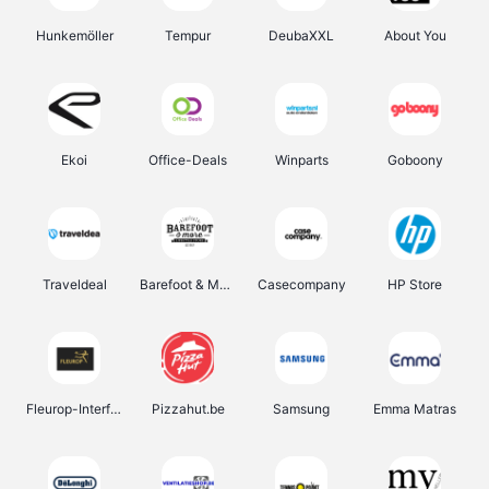
Hunkemöller
Tempur
DeubaXXL
About You
Ekoi
Office-Deals
Winparts
Goboony
Traveldeal
Barefoot & More
Casecompany
HP Store
Fleurop-Interflora
Pizzahut.be
Samsung
Emma Matras