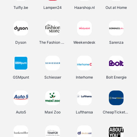
Tuifly.be
Lampen24
Haarshop.nl
Out at Home
Dyson
The Fashion Store
Weekendesk
Sarenza
GSMpunt
Schiesser
Interhome
Bolt Energie
Auto5
Maxi Zoo
Lufthansa
CheapTickets.be