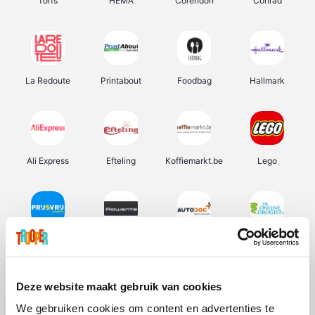
Torfs
HEMA
Corendon
Conrad
La Redoute
Printabout
Foodbag
Hallmark
Ali Express
Efteling
Koffiemarkt.be
Lego
Prijsvrij
Rowenta
Autodoc
De Online Drogist
Deze website maakt gebruik van cookies
We gebruiken cookies om content en advertenties te