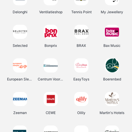
Delonghi
Ventilatieshop
Tennis Point
My Jewellery
Selected
Bonprix
BRAX
Bax Music
European Sleeper
Centrum Voor Avondonderwijs
EasyToys
Boerenbed
Zeeman
CEWE
Oilily
Martin's Hotels