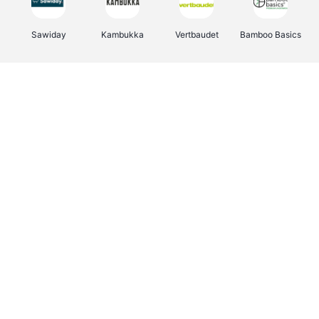
Sawiday
Kambukka
Vertbaudet
Bamboo Basics
Viator
Deurklinkenshop
Samsonite
OTTO Office
Energie.be
Groepen.be
Name It
Albelli.be
Joybuy
Borgerhoff & Lamberigts
Myprotein
JBL