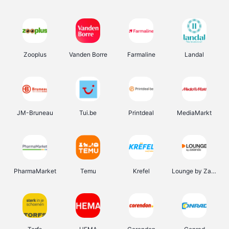
Zooplus
Vanden Borre
Farmaline
Landal
JM-Bruneau
Tui.be
Printdeal
MediaMarkt
PharmaMarket
Temu
Krefel
Lounge by Zalando