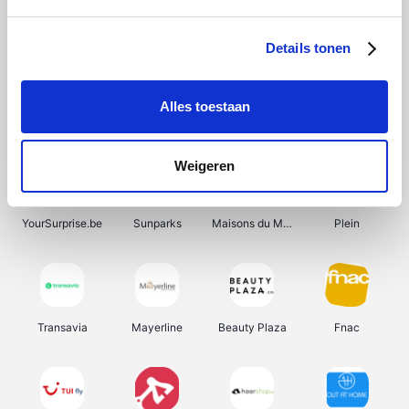
Shein
Get Your Guide
Bergfreunde
Pazzox
Details tonen
Alles toestaan
Smartwatchbanden
Manutan
Wijnbeurs.be
HBM Machines
Weigeren
YourSurprise.be
Sunparks
Maisons du Monde
Plein
Transavia
Mayerline
Beauty Plaza
Fnac