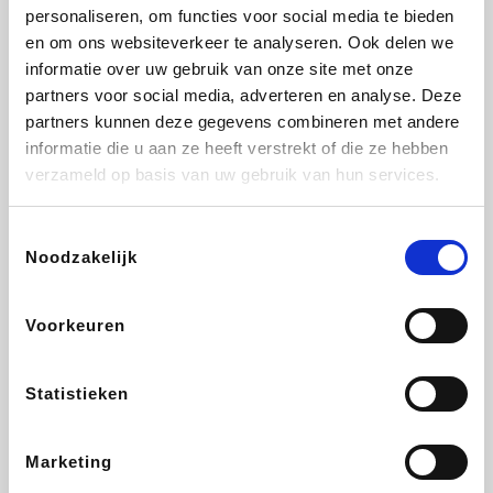
Vidaxl
Plopsa
Lampenlicht.be
Adidas
personaliseren, om functies voor social media te bieden
en om ons websiteverkeer te analyseren. Ook delen we
informatie over uw gebruik van onze site met onze
partners voor social media, adverteren en analyse. Deze
partners kunnen deze gegevens combineren met andere
Hotels.com
All Accor
Brussels Airlines
Medpets.be
informatie die u aan ze heeft verstrekt of die ze hebben
verzameld op basis van uw gebruik van hun services.
Toestemmingsselectie
Noodzakelijk
DectDirect
Wijnvoordeel.be
Wondr.Care
ZEB
Voorkeuren
Disneyland Paris
EuroGifts
Ibood
SupraBazar
Statistieken
Marketing