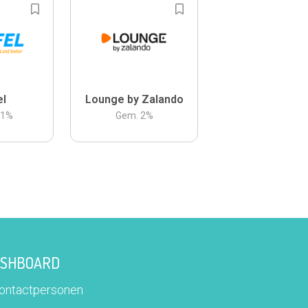
el
Lounge by Zalando
.1
%
Gem.
2
%
DASHBOARD
contactpersonen