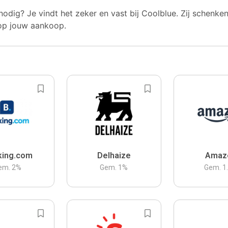
nodig? Je vindt het zeker en vast bij Coolblue. Zij schenke
op jouw aankoop.
king.com
Delhaize
Amaz
em.
2
%
Gem.
1
%
Gem.
1