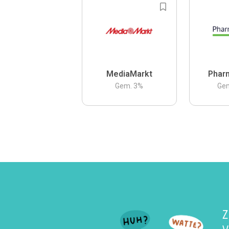
MediaMarkt
Phar
Gem.
3
%
Ge
Z