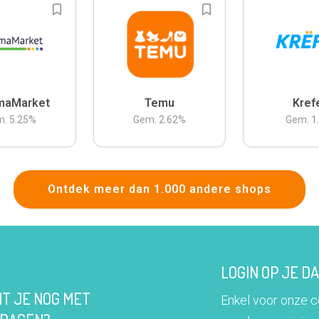
maMarket
Temu
Kref
m.
5.25
%
Gem.
2.62
%
Gem.
1
Ontdek meer dan 1.000 andere shops
LOGIN OP JE 
IT JE NOG MET
Enkel voor onze 