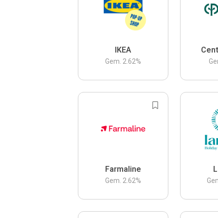
IKEA
Cent
Gem.
2.62
%
Ge
Farmaline
L
Gem.
2.62
%
Ge