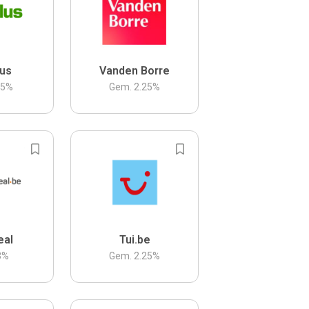
us
Vanden Borre
.5
%
Gem.
2.25
%
eal
Tui.be
3
%
Gem.
2.25
%