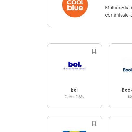
Multimedia 
commissie 
bol
Boo
Gem.
1.5
%
G