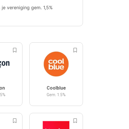
n je vereniging gem. 1,5%
on
Coolblue
.5
%
Gem.
1.5
%