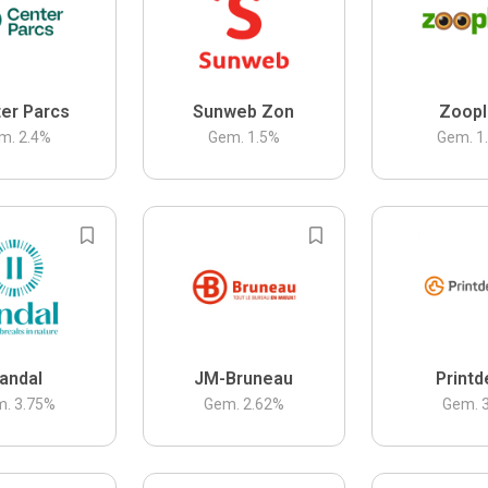
er Parcs
Sunweb Zon
Zoopl
m.
2.4
%
Gem.
1.5
%
Gem.
1
andal
JM-Bruneau
Printd
m.
3.75
%
Gem.
2.62
%
Gem.