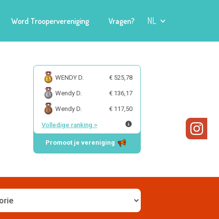
NL
Word Troopervereniging
Vragen?
WENDY D.
€ 525,78
Wendy D.
€ 136,17
Wendy D.
€ 117,50
Volledige ranking
>
Promoot je vereniging