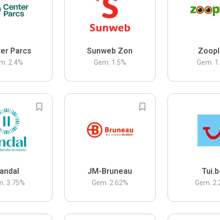
er Parcs
Sunweb Zon
Zoopl
m.
2.4
%
Gem.
1.5
%
Gem.
1
andal
JM-Bruneau
Tui.
m.
3.75
%
Gem.
2.62
%
Gem.
2.