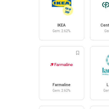
IKEA
Cent
Gem.
2.62
%
Ge
Farmaline
L
Gem.
2.62
%
Ge