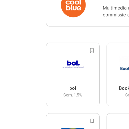
Multimedia 
commissie 
bol
Boo
Gem.
1.5
%
G