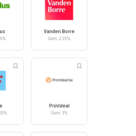
us
Vanden Borre
.5
%
Gem.
2.25
%
be
Printdeal
25
%
Gem.
3
%