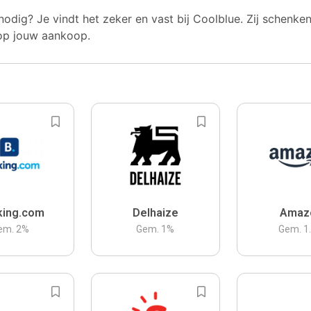
nodig? Je vindt het zeker en vast bij Coolblue. Zij schenke
op jouw aankoop.
king.com
Delhaize
Amaz
em.
2
%
Gem.
1
%
Gem.
1