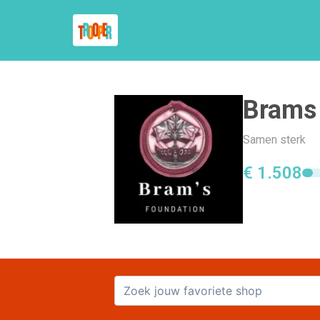
Brams 
Samen sterk
€ 1.508