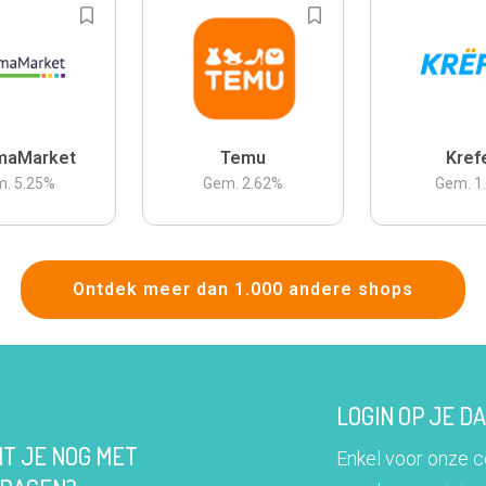
maMarket
Temu
Kref
m.
5.25
%
Gem.
2.62
%
Gem.
1
Ontdek meer dan 1.000 andere shops
LOGIN OP JE 
IT JE NOG MET
Enkel voor onze 