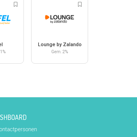
el
Lounge by Zalando
.1
%
Gem.
2
%
DASHBOARD
contactpersonen