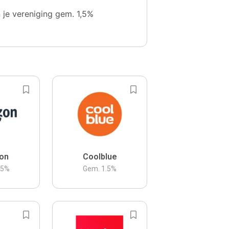
n je vereniging gem. 1,5%
on
Coolblue
.5
%
Gem.
1.5
%