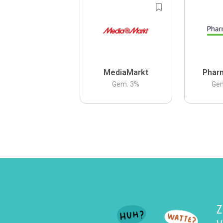
MediaMarkt
Phar
Gem.
3
%
Ge
Z