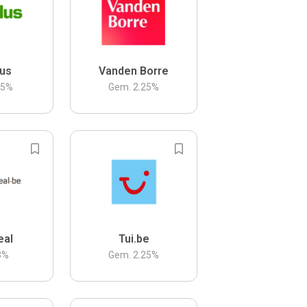
us
Vanden Borre
.5
%
Gem.
2.25
%
eal
Tui.be
3
%
Gem.
2.25
%