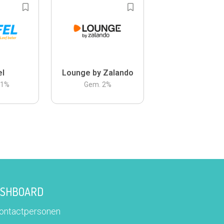
el
Lounge by Zalando
.1
%
Gem.
2
%
DASHBOARD
contactpersonen