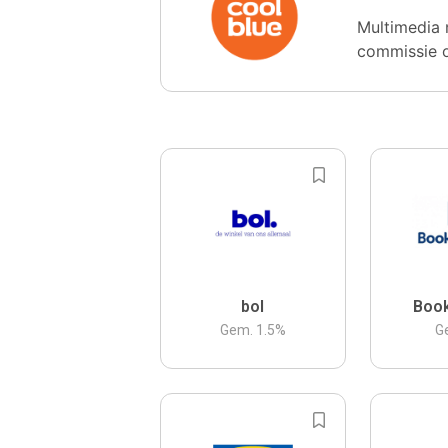
Multimedia 
commissie 
bol
Boo
Gem.
1.5
%
G