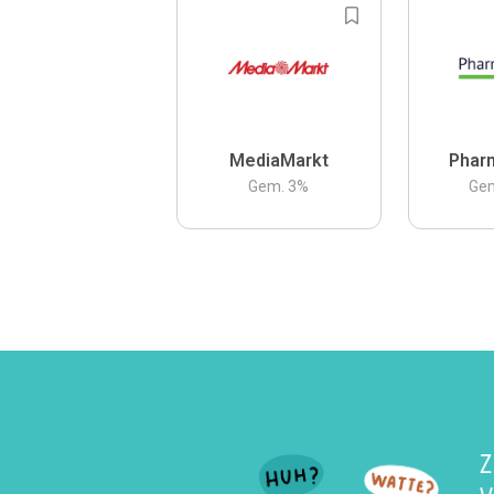
MediaMarkt
Phar
Gem.
3
%
Ge
Z