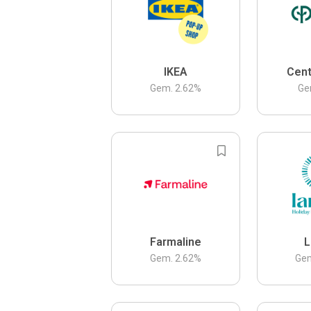
IKEA
Cent
Gem.
2.62
%
Ge
Farmaline
L
Gem.
2.62
%
Ge