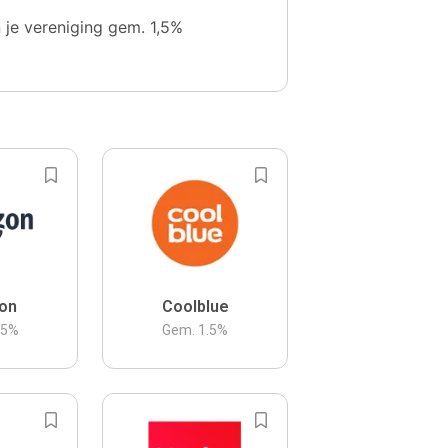
n je vereniging gem. 1,5%
on
Coolblue
.5
%
Gem.
1.5
%