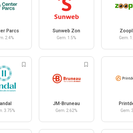
er Parcs
Sunweb Zon
Zoopl
m.
2.4
%
Gem.
1.5
%
Gem.
1
andal
JM-Bruneau
Printd
m.
3.75
%
Gem.
2.62
%
Gem.