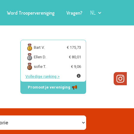
NL
Word Troopervereniging
Vragen?
Bart V.
€ 175,73
Ellen D.
€ 80,01
sofie T.
€ 9,06
Volledige ranking
>
Promoot je vereniging