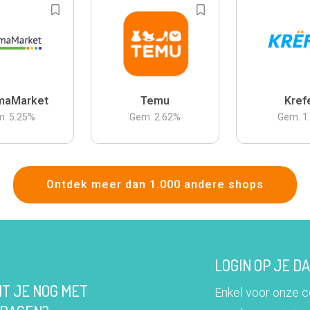
maMarket
Temu
Kref
m.
5.25
%
Gem.
2.62
%
Gem.
1
Ontdek meer dan 1.000 andere shops
LOGIN OP JE 
IT JE NOG MET
Enkel voor onze 