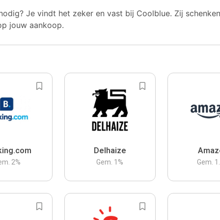
nodig? Je vindt het zeker en vast bij Coolblue. Zij schenke
op jouw aankoop.
king.com
Delhaize
Amaz
em.
2
%
Gem.
1
%
Gem.
1