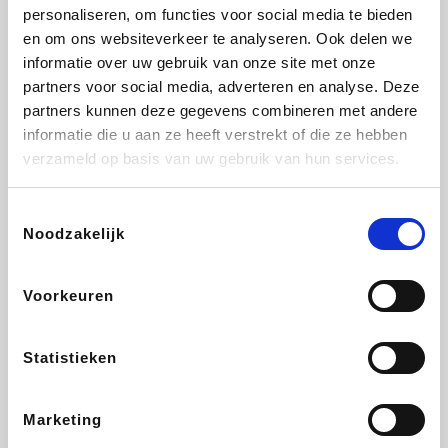
Vidaxl
Lampenlicht.be
Adidas
Hotels.com
personaliseren, om functies voor social media te bieden
en om ons websiteverkeer te analyseren. Ook delen we
informatie over uw gebruik van onze site met onze
partners voor social media, adverteren en analyse. Deze
partners kunnen deze gegevens combineren met andere
Plopsa
DectDirect
Medpets.be
All Accor
informatie die u aan ze heeft verstrekt of die ze hebben
verzameld op basis van uw gebruik van hun services.
Toestemmingsselectie
Noodzakelijk
Brussels Airlines
Wondr.Care
Wijnvoordeel.be
Disneyland Paris
Voorkeuren
EuroGifts
ZEB
Ibood
Get Your Guide
Statistieken
Marketing