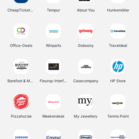
CheapTickets.be
Tempur
About You
Hunkemöller
Office-Deals
Winparts
Goboony
Traveldeal
Barefoot & More
Fleurop-Interflora
Casecompany
HP Store
Pizzahut.be
Weekendesk
My Jewellery
Tennis Point