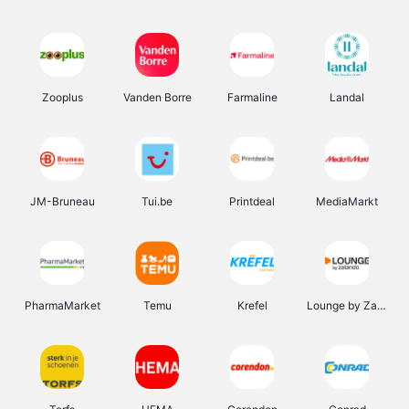
Zooplus
Vanden Borre
Farmaline
Landal
JM-Bruneau
Tui.be
Printdeal
MediaMarkt
PharmaMarket
Temu
Krefel
Lounge by Zalando