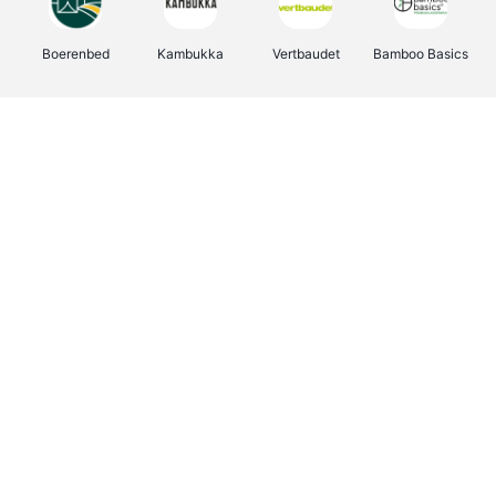
Boerenbed
Kambukka
Vertbaudet
Bamboo Basics
Viator
Deurklinkenshop
Joybuy
OTTO Office
Energie.be
Groepen.be
Name It
Shop like you Give A Damn
Expedia.be
Borgerhoff & Lamberigts
Myprotein
Albelli.be