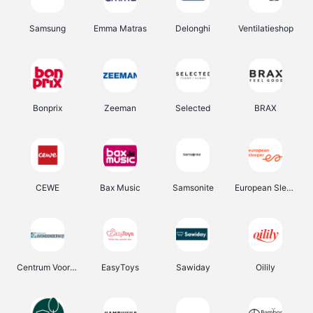
Samsung
Emma Matras
Delonghi
Ventilatieshop
Bonprix
Zeeman
Selected
BRAX
CEWE
Bax Music
Samsonite
European Sleeper
Centrum Voor Avondonderwijs
EasyToys
Sawiday
Oilily