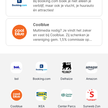
Bij Booking.com boek je niet alleen je
verblijf, maar ook je vlucht, je huurauto
én attracties!
Coolblue
Multimedia nodig? Je vindt het zeker
en vast bij Coolblue. Zij schenken je
vereniging gem. 1,5% commissie op
jouw aankoop.
bol
Booking.com
Delhaize
Amazon
Coolblue
IKEA
Center Parcs
Sunweb Zon