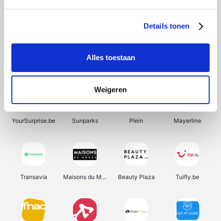
SupraBazar
Shein
Bergfreunde
Smartwatchbanden
Details tonen
Alles toestaan
Manutan
Pazzox
Wijnbeurs.be
HBM Machines
Weigeren
YourSurprise.be
Sunparks
Plein
Mayerline
Transavia
Maisons du Monde
Beauty Plaza
Tuifly.be