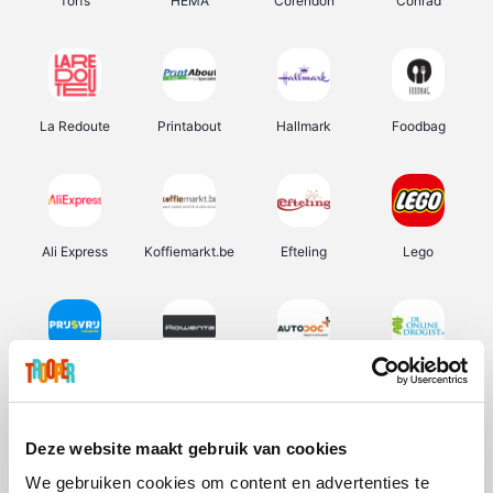
Torfs
HEMA
Corendon
Conrad
La Redoute
Printabout
Hallmark
Foodbag
Ali Express
Koffiemarkt.be
Efteling
Lego
Prijsvrij
Rowenta
Autodoc
De Online Drogist
Deze website maakt gebruik van cookies
We gebruiken cookies om content en advertenties te