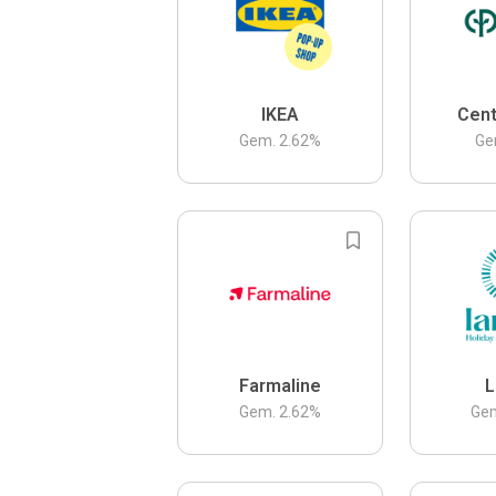
IKEA
Cent
Gem.
2.62
%
Ge
Farmaline
L
Gem.
2.62
%
Ge