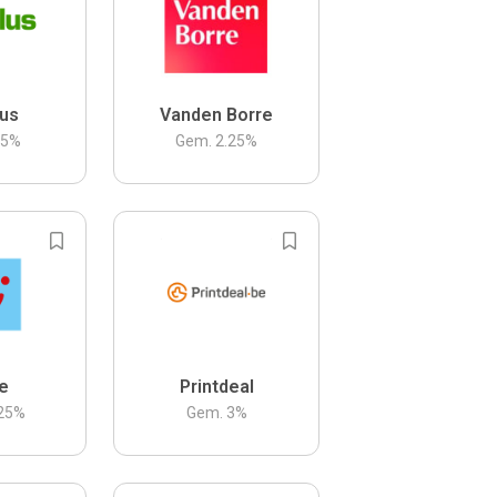
us
Vanden Borre
.5
%
Gem.
2.25
%
be
Printdeal
25
%
Gem.
3
%