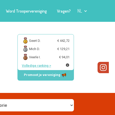
NL
Word Troopervereniging
Vragen?
Geert D.
€ 442,72
Mich D.
€ 129,21
Veerle I.
€ 94,01
Volledige ranking
>
Promoot je vereniging