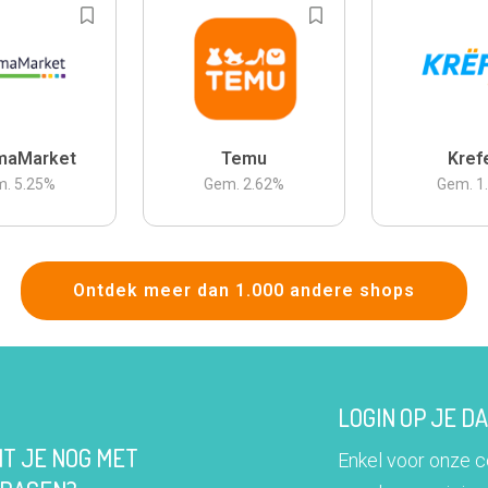
maMarket
Temu
Kref
m.
5.25
%
Gem.
2.62
%
Gem.
1
Ontdek meer dan 1.000 andere shops
LOGIN OP JE 
IT JE NOG MET
Enkel voor onze 