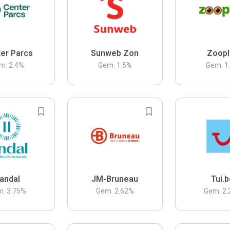
er Parcs
Sunweb Zon
Zoopl
m.
2.4
%
Gem.
1.5
%
Gem.
1
andal
JM-Bruneau
Tui.
m.
3.75
%
Gem.
2.62
%
Gem.
2.