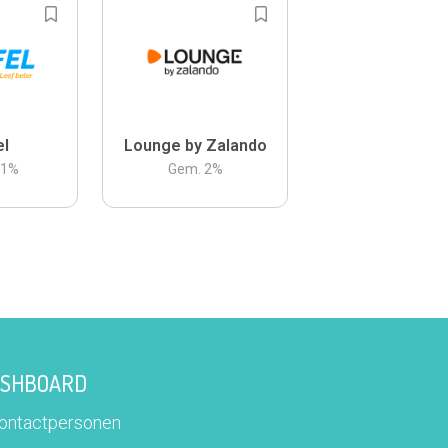
el
Lounge by Zalando
.1
%
Gem.
2
%
DASHBOARD
contactpersonen