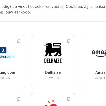
nodig? Je vindt het zeker en vast bij Coolblue. Zij schenke
op jouw aankoop.
king.com
Delhaize
Amaz
em.
2
%
Gem.
1
%
Gem.
1