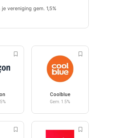
n je vereniging gem. 1,5%
on
Coolblue
.5
%
Gem.
1.5
%