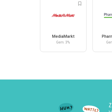
MediaMarkt
Phar
Gem.
3
%
Ge
Z