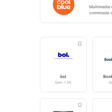
Multimedia 
commissie 
bol
Boo
Gem.
1.5
%
G