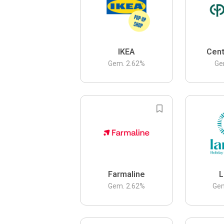
IKEA
Cent
Gem.
2.62
%
Ge
Farmaline
L
Gem.
2.62
%
Ge