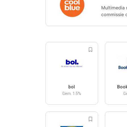
Multimedia 
commissie 
bol
Boo
Gem.
1.5
%
G