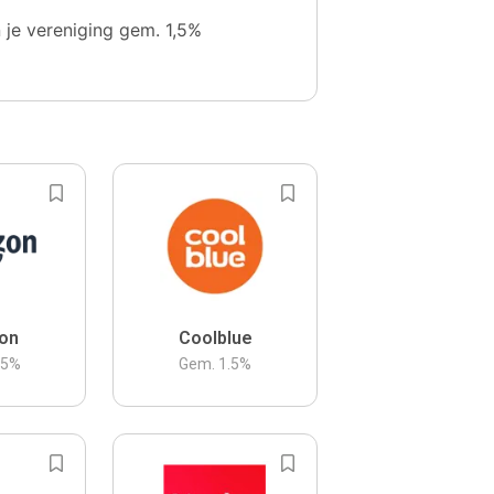
n je vereniging gem. 1,5%
on
Coolblue
.5
%
Gem.
1.5
%