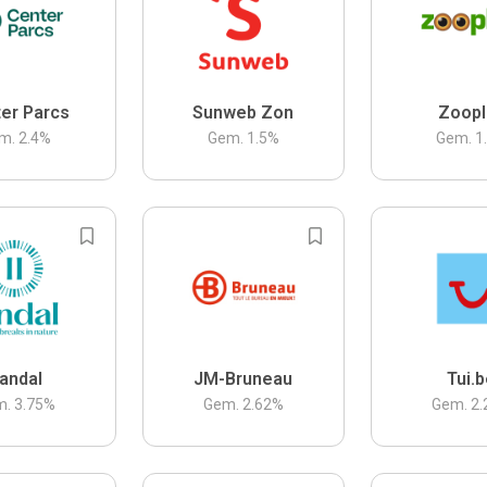
er Parcs
Sunweb Zon
Zoopl
m.
2.4
%
Gem.
1.5
%
Gem.
1
andal
JM-Bruneau
Tui.
m.
3.75
%
Gem.
2.62
%
Gem.
2.