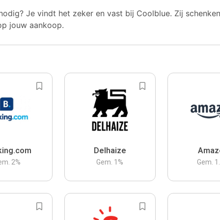
nodig? Je vindt het zeker en vast bij Coolblue. Zij schenke
op jouw aankoop.
king.com
Delhaize
Amaz
em.
2
%
Gem.
1
%
Gem.
1