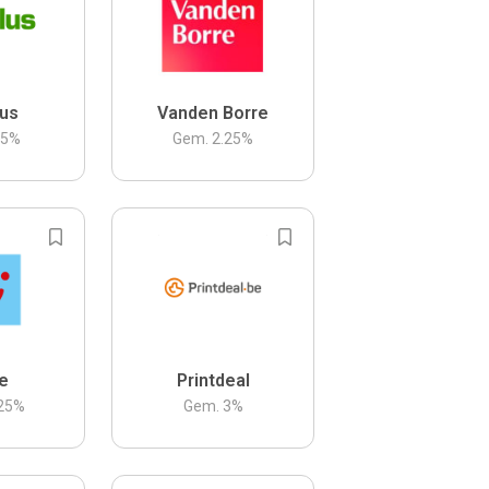
us
Vanden Borre
.5
%
Gem.
2.25
%
be
Printdeal
25
%
Gem.
3
%