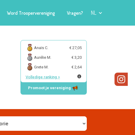
NL
Word Troopervereniging
Vragen?
Anaïs C.
€ 27,05
Aurélie M.
€ 3,20
Grete M.
€ 2,64
Volledige ranking
>
Promoot je vereniging