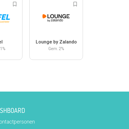
el
Lounge by Zalando
.1
%
Gem.
2
%
DASHBOARD
contactpersonen