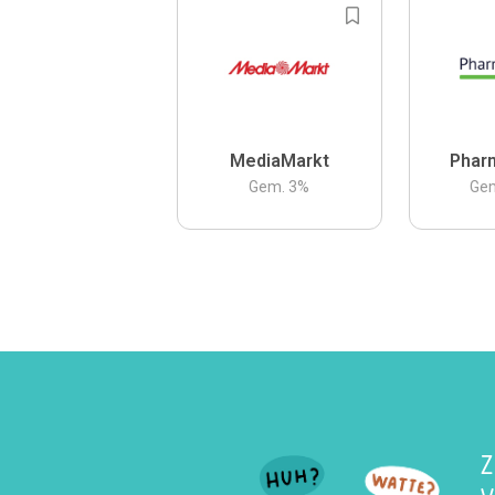
MediaMarkt
Phar
Gem.
3
%
Ge
Z