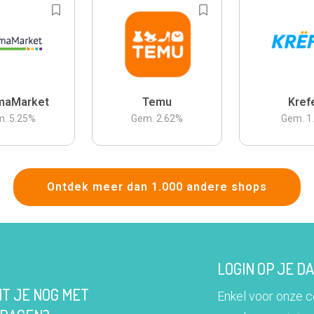
maMarket
Temu
Kref
m.
5.25
%
Gem.
2.62
%
Gem.
1
Ontdek meer dan 1.000 andere shops
LOGIN OP JE 
IT JE NOG MET
Enkel voor onze 