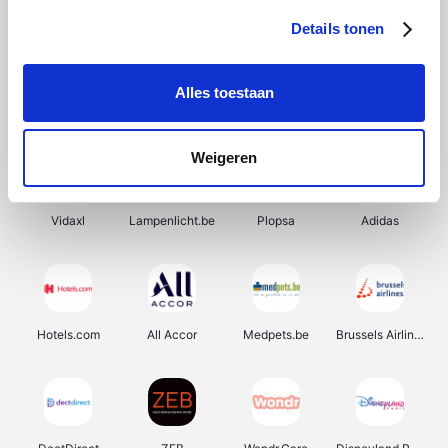
Details tonen
Alles toestaan
Prijsvrij
Rowenta
Autodoc
De Online Drogist
Weigeren
Vidaxl
Lampenlicht.be
Plopsa
Adidas
Hotels.com
All Accor
Medpets.be
Brussels Airlines