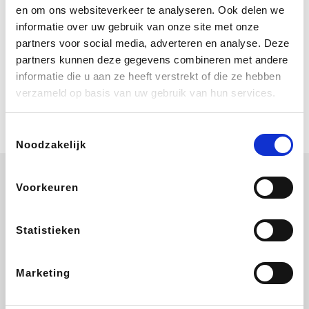
Bij Booking.com boek je niet alleen je
en om ons websiteverkeer te analyseren. Ook delen we
verblijf, maar ook je vlucht, je huurauto
informatie over uw gebruik van onze site met onze
én attracties!
partners voor social media, adverteren en analyse. Deze
partners kunnen deze gegevens combineren met andere
Coolblue
informatie die u aan ze heeft verstrekt of die ze hebben
Multimedia nodig? Je vindt het zeker
verzameld op basis van uw gebruik van hun services.
en vast bij Coolblue. Zij schenken je
vereniging gem. 1,5% commissie op
jouw aankoop.
Toestemmingsselectie
Noodzakelijk
Voorkeuren
La Redoute
Printabout
Efteling
Hallmark
Statistieken
Marketing
Ali Express
Foodbag
Koffiemarkt.be
Lego