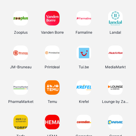
Zooplus
Vanden Borre
Farmaline
Landal
JM-Bruneau
Printdeal
Tui.be
MediaMarkt
PharmaMarket
Temu
Krefel
Lounge by Zalando