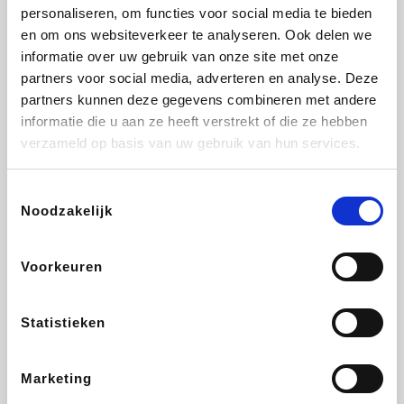
Vidaxl
Lampenlicht.be
Plopsa
Adidas
personaliseren, om functies voor social media te bieden
en om ons websiteverkeer te analyseren. Ook delen we
informatie over uw gebruik van onze site met onze
partners voor social media, adverteren en analyse. Deze
partners kunnen deze gegevens combineren met andere
Hotels.com
All Accor
Medpets.be
Brussels Airlines
informatie die u aan ze heeft verstrekt of die ze hebben
verzameld op basis van uw gebruik van hun services.
Toestemmingsselectie
Noodzakelijk
DectDirect
ZEB
Wondr.Care
Disneyland Paris
Voorkeuren
Wijnvoordeel.be
EuroGifts
Ibood
SupraBazar
Statistieken
Marketing