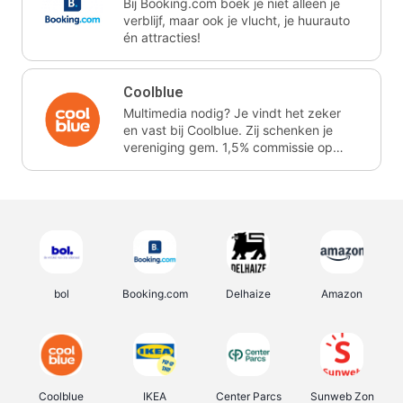
Bij Booking.com boek je niet alleen je
verblijf, maar ook je vlucht, je huurauto
én attracties!
Coolblue
Multimedia nodig? Je vindt het zeker
en vast bij Coolblue. Zij schenken je
vereniging gem. 1,5% commissie op
jouw aankoop.
bol
Booking.com
Delhaize
Amazon
Coolblue
IKEA
Center Parcs
Sunweb Zon