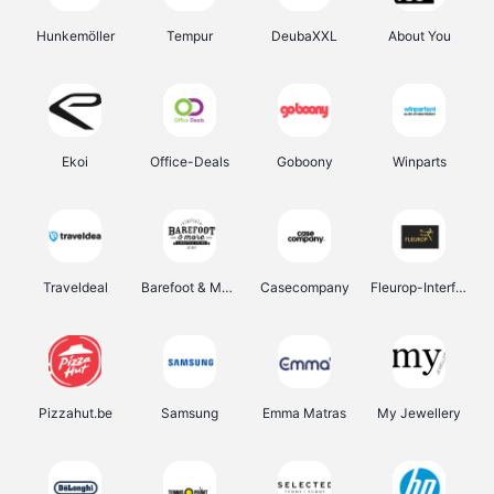
Hunkemöller
Tempur
DeubaXXL
About You
Ekoi
Office-Deals
Goboony
Winparts
Traveldeal
Barefoot & More
Casecompany
Fleurop-Interflora
Pizzahut.be
Samsung
Emma Matras
My Jewellery