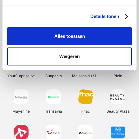
Shein
Bergfreunde
Pazzox
Smartwatchbanden
Details tonen
Alles toestaan
Manutan
Get Your Guide
Wijnbeurs.be
HBM Machines
Weigeren
YourSurprise.be
Sunparks
Maisons du Monde
Plein
Mayerline
Transavia
Fnac
Beauty Plaza