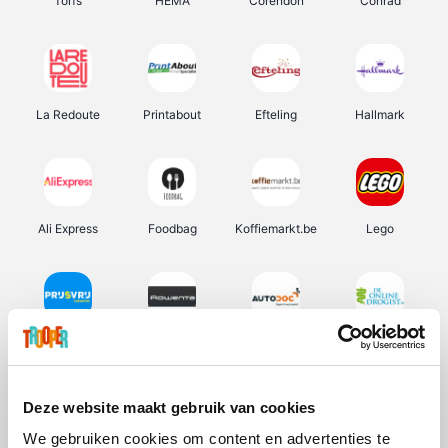
Torfs
HEMA
Corendon
Conrad
La Redoute
Printabout
Efteling
Hallmark
Ali Express
Foodbag
Koffiemarkt.be
Lego
Prijsvrij
Rowenta
Autodoc
De Online Drogist
Deze website maakt gebruik van cookies
We gebruiken cookies om content en advertenties te