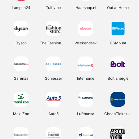
Lampen24
Tuifly.be
Haarshop.nl
Out at Home
Dyson
The Fashion Store
Weekendesk
GSMpunt
Sarenza
Schiesser
Interhome
Bolt Energie
Maxi Zoo
Auto5
Lufthansa
CheapTickets.be