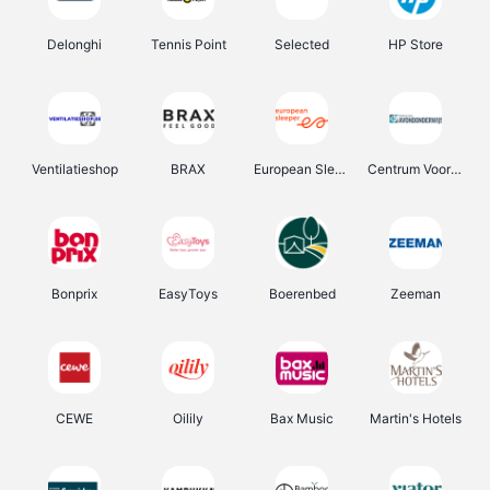
Delonghi
Tennis Point
Selected
HP Store
Ventilatieshop
BRAX
European Sleeper
Centrum Voor Avondonderwijs
Bonprix
EasyToys
Boerenbed
Zeeman
CEWE
Oilily
Bax Music
Martin's Hotels